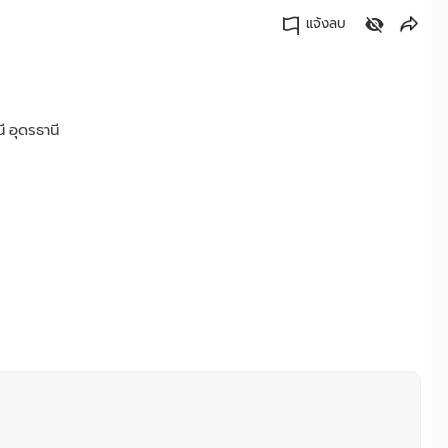
แจ้งลบ
คัดลอกลิงค์
ี อุดรธานี