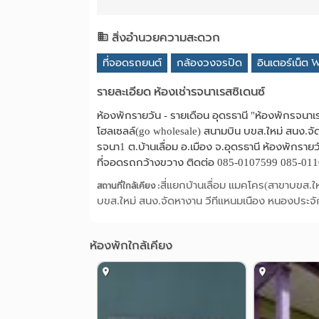
สิ่งอำนวยความสะดวก
ที่จอดรถยนต์
กล้องวงจรปิด
อินเตอร์เน็ต W
รายละเอียด ห้องเช่ารจนาเรสซิเดนซ์
ห้องพักรายวัน - รายเดือน อุดรธานี "ห้องพักรจนาเ
โฮลเซลล์(go wholesale) สนามบิน บขส.ใหม่ สนง.จัดห
รจนา1 ต.บ้านเลื่อม อ.เมือง จ.อุดรธานี ห้องพักราย
ที่จอดรถกว้างขวาง ติดต่อ 085-0107599 085-01
สี่แยกบ้านเลื่อม แมคโคร(สาขาบขส.ใ
สถานที่ใกล้เคียง :
บขส.ใหม่ สนง.จัดหางาน วีทีแหนมเนือง หนองประจั
ห้องพักใกล้เคียง