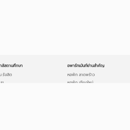
กล้สถานศึกษา
อพาร์ทเม้นท์ย่านสำคัญ
.รังสิต
หอพัก ลาดพร้าว
มข
หอพัก เชียงใหม่
มช
อพาร์ทเม้นท์ กรุงเทพ
กล้ ม.ธรรมศาสตร์ รังสิต
อพาร์ทเม้นท์ ขอนแก่น
มทส
อพาร์ทเม้นท์ หาดใหญ่
ม.ราม
หอพัก ลาดกระบัง
จุฬาฯ
อพาร์ทเม้นท์ ภูเก็ต
ม.ศรีปทุม
อพาร์ทเม้นท์ ศรีราชา