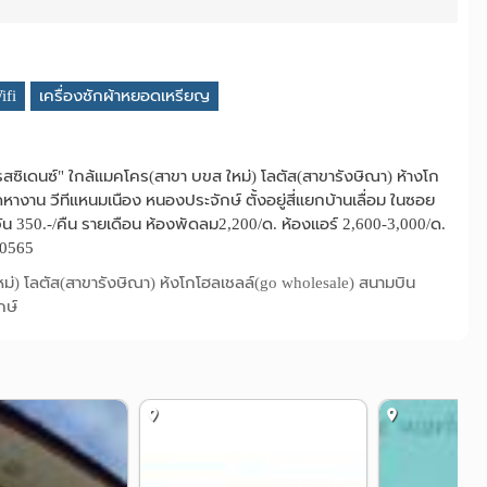
ifi
เครื่องซักผ้าหยอดเหรียญ
รสซิเดนซ์" ใกล้แมคโคร(สาขา บขส ใหม่) โลตัส(สาขารังษิณา) ห้างโก
างาน วีทีแหนมเนือง หนองประจักษ์ ตั้งอยู่สี่แยกบ้านเลื่อม ในซอย
วัน 350.-/คืน รายเดือน ห้องพัดลม2,200/ด. ห้องแอร์ 2,600-3,000/ด.
10565
หม่) โลตัส(สาขารังษิณา) ห้งโกโฮลเชลล์(go wholesale) สนามบิน
กษ์