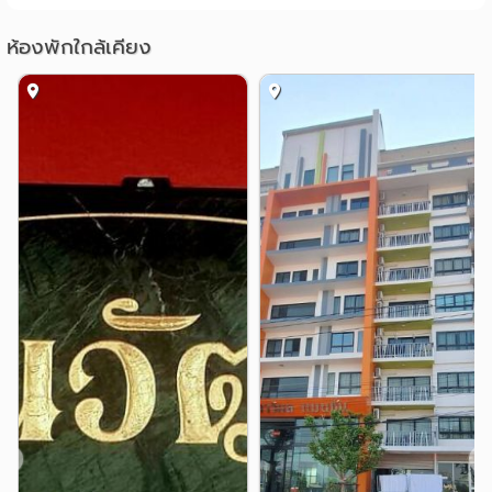
แหล่งช๊อปปิ้ง
ห้องพักใกล้เคียง
ตลาดสี่มุมเมือง
เซียร์รังสิต
1.1 กม.
1.4 กม.
แม็คโคร รังสิต
1.4 กม.
ตลาดสัมมากรเมืองเอก
1.7 กม.
ตลาดรังสิต
ฟิวเจอร์พาร์ครังสิต
2.5 กม.
2.9 กม.
โรงพยาบาล
รพ.ราชวิถี 2 (รังสิต)
1.6 กม.
สถาบันธัญญารักษ์
1.8 กม.
รพ.ประชาธิปัตย์
2.4 กม.
รพ.เปาโล เมโมเรียล รังสิต
2.6 กม.
รพ.ปทุมเวช
2.7 กม.
อื่นๆ
เมืองเอก
แยกต่างระดับรังสิต
1.0 กม.
2.8 กม.
แยกบางพูน
ตลาดนานาเจริญ
2.9 กม.
3.9 กม.
❮
❯