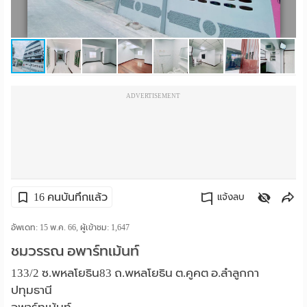
ราย
เดือน
ห้อง
ADVERTISEMENT
พัก
ราย
วัน
ลง
16 คนบันทึกแล้ว
แจ้งลบ
โฆษณา
คัดลอกลิงค์
อัพเดท: 15 พ.ค. 66, ผู้เข้าชม:
1,647
ลง
ชมวรรณ อพาร์ทเม้นท์
ประกาศ
133/2 ซ.พหลโยธิน83 ถ.พหลโยธิน ต.คูคต อ.ลำลูกกา
ปทุมธานี
ฟรี