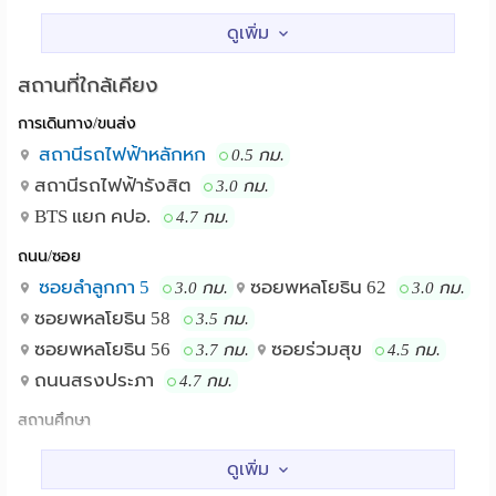
-ค่าไฟฟ้า 9 บาท/หน่วย ค่าน้ำ 30 บาท/หน่วย
-ค่าประกันห้อง 1 เดือน ล่วงหน้า 1 เดือน พร้อมอยู่
สถานที่ใกล้เคียง
สิ่งอำนวยความสะดวก
การเดินทาง/ขนส่ง
ที่จอดรถมอเตอร์ไซค์, แม่บ้าน, คีย์การ์ด, กล้องวงจรปิด
สถานีรถไฟฟ้าหลักหก
0.5 กม.
พิกัด
สถานีรถไฟฟ้ารังสิต
3.0 กม.
https://goo.gl/maps/HgbYmtepNruiriGz9
BTS แยก คปอ.
4.7 กม.
ถนน/ซอย
สนใจเช่าห้องพักติดต่อ คุณเลี้ยง 092-853-3621, คุณวุฒิ
ซอยลําลูกกา 5
ซอยพหลโยธิน 62
3.0 กม.
3.0 กม.
095-956-3945
ซอยพหลโยธิน 58
3.5 กม.
-ทำเลดี ใกล้แหล่งงาน ตลาดสี่มุมเมือง ปากซอย
สถานที่ใกล้เคียง :
ซอยพหลโยธิน 56
ซอยร่วมสุข
3.7 กม.
4.5 กม.
กำลังจะเปิด ไทวัสดุ สาขาวิภาวดีรังสิต -ใกล้เมืองเอก,
ถนนสรงประภา
4.7 กม.
มหาวิทยาลัยรังสิต, มหาวิทยาลัยเทคโนโลยีราชมงคลธัญบุรี
ศูนย์รังสิต, ฟิวเจอร์พาร์ครังสิต -ใกล้รถไฟฟ้าสายสีแดง
สถานศึกษา
สถานีหลักหก
รพ.แพทย์รังสิต
ม.รังสิต
1.3 กม.
2.4 กม.
วิทยาลัยแพทยศาสตร์ มหาวิทยาลัยรังสิต
2.6 กม.