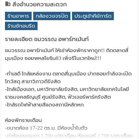
สิ่งอำนวยความสะดวก
ร้านอาหาร
กล้องวงจรปิด
ประตูเข้าคีย์การ์ด
ร้านซักอบรีด
รายละเอียด ชมวรรณ อพาร์ทเม้นท์
ชมวรรณ อพาร์ทเม้นท์ ให้เช่าห้องพักราคาถูก!! ติดตลาดสี่
มุมเมือง ซอยพหลโยธิน83 เพิ่งรีโนเวทใหม่!!!
-ทำเลดี ใกล้แหล่งงาน ตลาดสี่มุมเมือง ปากซอยกำลังจะเปิด
ไทวัสดุ สาขาวิภาวดีรังสิต
-ใกล้เมืองเอก, มหาวิทยาลัยรังสิต, มหาวิทยาลัยเทคโนโลยี
ราชมงคลธัญบุรี ศูนย์รังสิต, ฟิวเจอร์พาร์ครังสิต
-ใกล้รถไฟฟ้าสายสีแดงสถานีหลักหก
ห้องพักรายเดือน
-ขนาดห้อง 17-22 ตร.ม. มีห้องน้ำในตัว
-ค่าห้องธรรมดา 1,700 บาท/เดือน ห้องแอร์ 2,700 บาท/เดือน