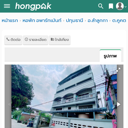
สมัครสมาชิก
หน้าแรก
หอพัก อพาร์ทเม้นท์
ปทุมธานี
อ.ลำลูกกา
ต.คูคต
หน้า
เข้าสู่ระบบ
แรก
ติดต่อ
รายละเอียด
ใกล้เคียง
ค้นหา
อ
หอพัก ใกล้ฉัน
รูปภาพ
พาร์
ค้นจากสถานีรถไฟฟ้า
ท
ค้นตามจังหวัด
เม้น
ค้นจากสถานศึกษา
ท์
ค้นจากแผนที่
ห้อง
ค้นแบบละเอียด
พัก