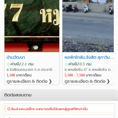
บ้านวัฒนา
หอพักใกล้ม.รังสิต สุภาวิมล แมนชั่น Supawimol Mansion
ห่างไป 2.1 กม.
ห่างไป 0.5 กม.
ซ.รังสิตนครนายก 6 ต.ประชาธิปัตย์ อ.ธัญบุรี ปทุมธานี
ซ.พหลโยธิน 87 ถ.พหลโยธิน ต.ประชาธิปัตย์ อ.ธัญบุรี ปทุมธานี
1,500
บาท/เดือน
5,500 - 7,500
บาท/เดือน
ดูรายละเอียด & ติดต่อ ❯
ดูรายละเอียด & ติดต่อ ❯
ติดต่อสอบถาม
อีเมล์ และเบอร์โทร จะสามารถเห็นได้เฉพาะผู้ดูแลที่พักเท่านั้น