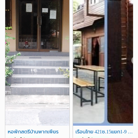
ตลาดประชานิเวศน์
2.5 กม.
โลตัส ลาดพร้าว
2.6 กม.
เทสโก้โลตัส(ลาดพร้าว)
2.6 กม.
ตลาดบางบัว
2.7 กม.
โรงพยาบาล
รพ.เปาโล เกษตร
รพ.วิภาวดี
0.8 กม.
0.9 กม.
รพ.นนทเวช
3.3 กม.
❮
❯
รพ.เกษมราษฎร์ ประชาชื่น
3.4 กม.
อื่นๆ
ตึกวิภาวดีทาวเวอร์
กรมป่าไม้
0.9 กม.
1.6 กม.
ตึกช้าง
กระทรวงพลังงาน
1.7 กม.
2.6 กม.
เอ็นเนอยี่ คอมเพล็กซ์
2.7 กม.
สี่แยกวังหิน
2.7 กม.
หอพักสตรีบ้านพากเพียร
เรือนไทย 421ซ.15แยก1-9 ถ.ลาดพร้าว(ใก้ลMRT,BTSลาดพร้าว)