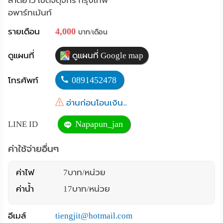
ลาดยาว เขตจตุจักร กรุงเทพ
อพาร์ทเม้นท์
Language
4,000
รายเดือน
บาท/เดือน
:
English
ดูแผนที่
ดูแผนที่ Google map
0891452478
โทรศัพท์
อ่านก่อนโอนเงิน..
Napapun_jan
LINE ID
ค่าใช้จ่ายอื่นๆ
ค่าไฟ
7บาท/หน่วย
ค่าน้ำ
17บาท/หน่วย
อีเมล์
tiengjit@hotmail.com