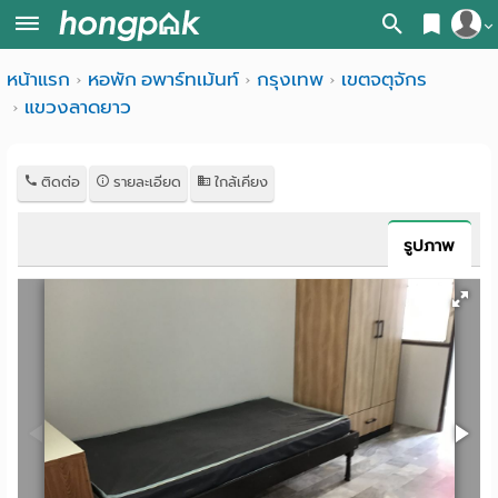
สมัครสมาชิก
หน้าแรก
หอพัก อพาร์ทเม้นท์
กรุงเทพ
เขตจตุจักร
หน้า
แขวงลาดยาว
เข้าสู่ระบบ
แรก
ค้นหา
ติดต่อ
รายละเอียด
ใกล้เคียง
อ
หอพัก ใกล้ฉัน
รูปภาพ
พาร์
ค้นจากสถานีรถไฟฟ้า
ท
ค้นตามจังหวัด
เม้น
ค้นจากสถานศึกษา
ท์
ค้นจากแผนที่
ห้อง
ค้นแบบละเอียด
พัก