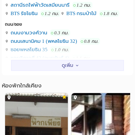
สถานีรถไฟฟ้าวัดเสมียนนารี
1.2 กม.
BTS รัชโยธิน
BTS กรมป่าไม้
1.2 กม.
1.8 กม.
ถนน/ซอย
ถนนงามวงศ์วาน
0.3 กม.
ถนนเสนานิคม 1 (พหลโยธิน 32)
0.8 กม.
ซอยพหลโยธิน 35
1.0 กม.
ซอยวิภาวดี 42 (อมรพันธ์ 4)
1.1 กม.
ซอยพหลโยธิน 40
1.2 กม.
ถนนกำแพงเพชร 2
2.0 กม.
ห้องพักใกล้เคียง
สถานศึกษา
ม.เกษตร บางเขน
รร.สารวิทยา
0.9 กม.
2.0 กม.
ม.ศรีปทุม
ม.ราชภัฏจันทรเกษม
2.4 กม.
2.5 กม.
ม.เซนต์จอห์น
ม.ธุรกิจบัณฑิตย์
3.5 กม.
3.8 กม.
แหล่งช๊อปปิ้ง
เมเจอร์ รัชโยธิน
SCB Park Plaza
1.4 กม.
1.5 กม.