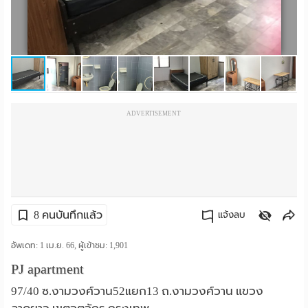
ราย
เดือน
ห้อง
พัก
ADVERTISEMENT
ราย
วัน
ลง
โฆษณา
8 คนบันทึกแล้ว
แจ้งลบ
ลง
คัดลอกลิงค์
อัพเดท: 1 เม.ย. 66, ผู้เข้าชม:
1,901
PJ apartment
ประกาศ
97/40 ซ.งามวงศ์วาน52แยก13 ถ.งามวงศ์วาน แขวง
ฟรี