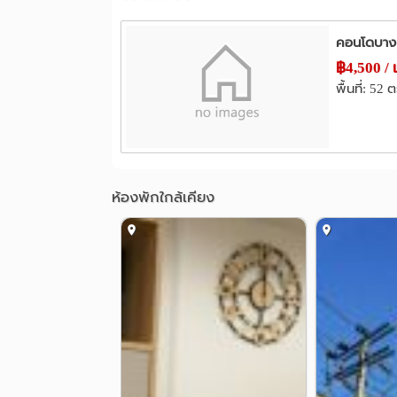
อื่นๆ
คอนโดบาง
กรมทหารราบ 11
กรมป่าไม้
1.2 กม.
1.6
฿4,500 / 
ศูนย์ราชการ (แจ้งวัฒนะ)
ตึกวิภา
2.5 กม.
พื้นที่: 52 
ห้องพักใกล้เคียง