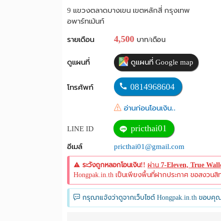
9 แขวงตลาดบางเขน เขตหลักสี่ กรุงเทพ
อพาร์ทเม้นท์
4,500
รายเดือน
บาท/เดือน
ดูแผนที่
ดูแผนที่ Google map
0814968604
โทรศัพท์
อ่านก่อนโอนเงิน..
pricthai01
LINE ID
อีเมล์
pricthai01@gmail.com
ระวังถูกหลอกโอนเงิน!!
ผ่าน
7-Eleven, True Wal
Hongpak.in.th เป็นเพียงพื้นที่ฝากประกาศ ขอสงวนสิทธิ์
กรุณาแจ้งว่าดูจากเว็บไซต์ Hongpak.in.th ขอบคุณ