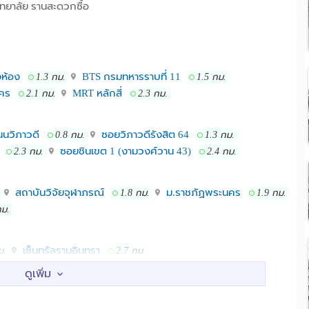
ทยาลัย รานสะดวกซื้อ
งห้อง
BTS กรมทหารราบที่ 11
1.3 กม.
1.5 กม.
คร
MRT หลักสี่
2.1 กม.
2.3 กม.
นวิภาวดี
ซอยวิภาวดีรังสิต 64
0.8 กม.
1.3 กม.
ซอยชินเขต 1 (งามวงศ์วาน 43)
2.3 กม.
2.4 กม.
สถาบันวิจัยจุฬาภรณ์
ม.ราชภัฏพระนคร
1.8 กม.
1.9 กม.
กม.
เซ็นทรัลรามอินทรา
ม.
2.7 กม.
พงษ์เพชร)
ตลาดลาดปลาเค้า
3.9 กม.
3.9 กม.
รพ.มงกุฎวัฒนะ
รพ.นนทเวช
.2 กม.
3.8 กม.
4.0 กม.