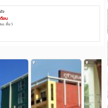
บัว
วัดพระศรีมหาธาตุวรวิหาร
 กม.
2.0 กม.
เดือน
วดีทาวเวอร์
ที่ทำการไปรษณีย์หลักสี่
2.7 กม.
2.8 กม.
ตรม. ชั้น 5