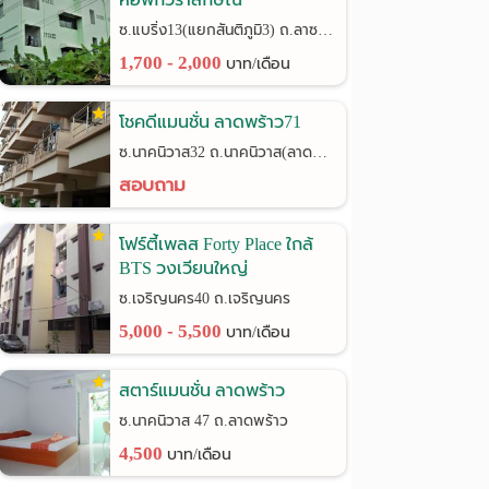
ซ.แบริ่ง13(แยกสันติภูมิ3) ถ.ลาซาล24
1,700 - 2,000
บาท/เดือน
โชคดีแมนชั่น ลาดพร้าว71
ซ.นาคนิวาส32 ถ.นาคนิวาส(ลาดพร้าว71)
สอบถาม
โฟร์ตี้เพลส Forty Place ใกล้
BTS วงเวียนใหญ่
ซ.เจริญนคร40 ถ.เจริญนคร
5,000 - 5,500
บาท/เดือน
apartment
บ้านจรุณลักษณ์
Vibha50 (วิภา50 
.
ห่างไป 2.8 กม.
ห่างไป 2.9 กม.
ซ.งามวงศ์วาน47แยก48 ถ.งามวงศ์วาน แขวงทุ่งสองห้อง เขตหลักสี่ กรุงเทพ
ซ.งามวงศ์วาน 47 แยก 48 ถ.งามวงศ์วาน แขวงทุ่งสองห้อง เขตหลักสี่ กรุงเทพ
สตาร์แมนชั่น ลาดพร้าว
น
3,000
บาท/เดือน
7,500 - 9,000
บา
ซ.นาคนิวาส 47 ถ.ลาดพร้าว
& ติดต่อ ❯
ดูรายละเอียด & ติดต่อ ❯
ดูรายละเอียด &
4,500
บาท/เดือน