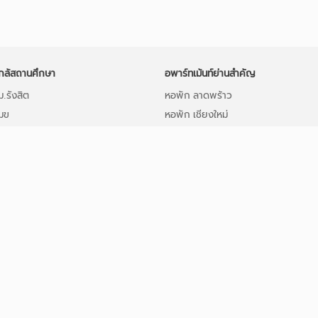
กล้สถานศึกษา
อพาร์ทเม้นท์ย่านสำคัญ
.รังสิต
หอพัก ลาดพร้าว
มข
หอพัก เชียงใหม่
มช
อพาร์ทเม้นท์ กรุงเทพ
กล้ ม.ธรรมศาสตร์ รังสิต
อพาร์ทเม้นท์ ขอนแก่น
มทส
อพาร์ทเม้นท์ หาดใหญ่
ม.ราม
หอพัก ลาดกระบัง
จุฬาฯ
อพาร์ทเม้นท์ ภูเก็ต
ม.ศรีปทุม
อพาร์ทเม้นท์ ศรีราชา
ม.เกษตร
ม.ศิลปากร นครปฐม
ระกาศฟรี
©2024
Hongpak.in.th ·
นโยบายความเป็นส่วนตัว