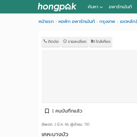
ค้นหา
อพาร์ทเม้นท์
หอพัก ใกล้ฉัน
หน้าแรก
หอพัก อพาร์ทเม้นท์
กรุงเทพ
เขตหลักสี
ค้นจากสถานีรถไฟฟ้า
ติดต่อ
รายละเอียด
ใกล้เคียง
ค้นตามจังหวัด
ค้นจากสถานศึกษา
ค้นจากแผนที่
ค้นแบบละเอียด
1 คนบันทึกแล้ว
อัพเดท: 2 มี.ค. 66, ผู้เข้าชม:
785
เคหะบางบัว