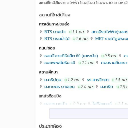
รถไฟฟ้า โรงเรียน โรงพยาบาล มหาวิ
สถานที่ใกล้เคียง :
สถานที่ใกล้เคียง
การเดินทาง/ขนส่ง
BTS บางบัว
สถานีรถไฟฟ้าทุ่งสอ
1.1 กม.
BTS กรมป่าไม้
MRT ราชภัฏพระน
1.6 กม.
ถนน/ซอย
ซอยวิภาวดีรังสิต 60 (เคหะบัว)
ถน
0.8 กม.
ซอยพหลโยธิน 40
ถนนรามอินทรา
2.1 กม.
สถานศึกษา
ม.ศรีปทุม
รร.สารวิทยา
1.2 กม.
1.5 กม.
ม.เกษตร บางเขน
ม.เกริก
2.0 กม.
2.5 
แหล่งช๊อปปิ้ง
ตลาดบางบัว
ไอทีสแควร์
0.9 กม.
2.5 ก
เทสโก้โลตัส(หลักสี่)
เทสโก้โลตัส(
2.9 กม.
โรงพยาบาล
ประเภทห้อง
รพ.วิภาวดี
รพ.เปาโล เกษตร
2.6 กม.
3