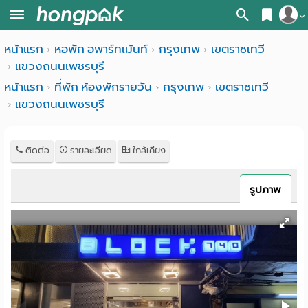
สมัครสมาชิก
หน้าแรก
หอพัก อพาร์ทเม้นท์
กรุงเทพ
เขตราชเทวี
หน้า
แขวงถนนเพชรบุรี
เข้าสู่ระบบ
แรก
หน้าแรก
ที่พัก ห้องพักรายวัน
กรุงเทพ
เขตราชเทวี
แขวงถนนเพชรบุรี
ค้นหา
อ
หอพัก ใกล้ฉัน
ติดต่อ
รายละเอียด
ใกล้เคียง
พาร์
ค้นจากสถานีรถไฟฟ้า
ท
ค้นตามจังหวัด
รูปภาพ
เม้น
ค้นจากสถานศึกษา
ท์
ค้นจากแผนที่
ห้อง
ค้นแบบละเอียด
พัก