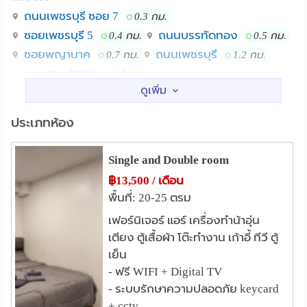
ถนนเพชรบุรี ซอย 7
0.3 กม.
ซอยเพชรบุรี 5
ถนนบรรทัดทอง
0.4 กม.
0.5 กม.
ซอยพญานาค
ถนนเพชรบุรี
0.7 กม.
1.2 กม.
ถนนราชปรารถ
1.3 กม.
สถานศึกษา
สถาบันเทคโนโลยีช่างกลปทุมวัน
0.6 กม.
ประเภทห้อง
วิทยาลัยพยาบาลตํารวจ
1.2 กม.
รร.เตรียมอุดมศึกษา
1.2 กม.
Single and Double room
จุฬาลงกรณ์มหาวิทยาลัย
1.4 กม.
฿13,500 / เดือน
วิทยาลัยพยาบาลบรมราชชนนี กรุงเทพ
1.5 กม.
พื้นที่: 20-25 ตรม
คณะเวชศาสตร์เขตร้อน มหาวิทยาลัยมหิดล
1.6 กม.
เฟอร์นิเจอร์ แอร์ เครื่องทำน้าอุ่น
เตียง ตู้เสื้อผ้า โต๊ะทำงาน เก้าอี้ ทีวี ตู้
แหล่งช๊อปปิ้ง
เย็น
เทสโก้โลตัส(พระราม 1)
0.6 กม.
- ฟรี WIFI + Digital TV
มาบุญครอง
สยามพารากอน
0.7 กม.
0.8 กม.
- ระบบรักษาความปลอดภัย keycard
สยามสแควร์วัน
0.9 กม.
+ cctv