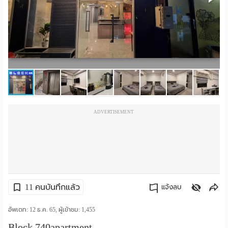
ราย
เดือน
ห้อง
พัก
ราย
ADVERTISEMENT
วัน
ลง
โฆษณา
ลง
11 คนบันทึกแล้ว
แจ้งลบ
ประกาศ
คัดลอกลิงค์
อัพเดท: 12 ธ.ค. 65, ผู้เข้าชม:
1,455
ฟรี
Block 740apartment