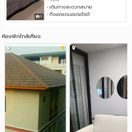
เดอะ แพลทินัม แฟชั่น มอลล์
1.0 กม.
- เดินทางสะดวกสบาย
เซ็นทรัลเวิลด์
1.2 กม.
- ที่จอดรถมอเตอไซต์
9
โรงพยาบาล
รพ.สถาบันโรคไตภูมิราชนครินทร์
1.1 กม.
ห้องพักใกล้เคียง
รพ.พญาไท 1
รพ.มิชชั่น กรุงเทพ
1.2 กม.
1.2 กม.
รพ. พญาไท 1
รพ.ตำรวจ
1.3 กม.
1.4 กม.
รพ.หัวเฉียว
1.5 กม.
อื่นๆ
ทางแยกต่างระดับพญาไท
0.9 กม.
สถาบันนิติเวชวิทยา
1.1 กม.
กรมแพทย์ทหารบก
1.2 กม.
สวนสันติภาพ
1.7 กม.
อนุสาวรีย์ชัยสมรภูมิ
แยกหมอมี
1.8 กม.
2.2 กม.