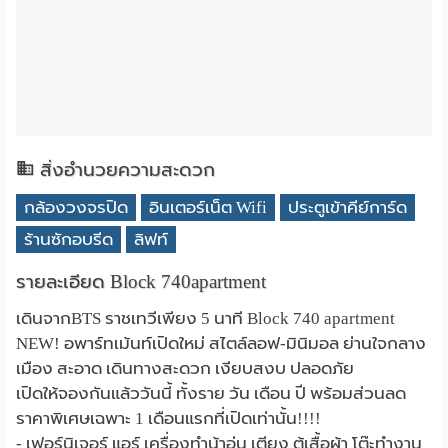
สิ่งอำนวยความสะดวก
กล้องวงจรปิด
อินเตอร์เน็ต Wifi
ประตูเข้าคีย์การ์ด
ร้านซักอบรีด
ลิฟท์
รายละเอียด Block 740apartment
เดินจากBTS ราชเทวีเพียง 5 นาที Block 740 apartment
NEW! อพาร์ทเม้นท์เปิดใหม่ สไตล์ลอฟ-มินิมอล ย่านใจกลาง
เมือง สะอาด เดินทางสะดวก เงียบสงบ ปลอดภัย
เปิดให้จองกันแล้ววันนี้ ทั้งราย วัน เดือน ปี พร้อมส่วนลด
ราคาพิเศษเฉพาะ 1 เดือนแรกที่เปิดเท่านั้น!!!!
- เฟอร์นิเจอร์ แอร์ เครื่องทำน้าอุ่น เตียง ตู้เสื้อผ้า โต๊ะทำงาน