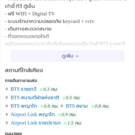
เก้าอี้ ทีวี ตู้เย็น
- ฟรี WIFI + Digital TV
- ระบบรักษาความปลอดภัย keycard + cctv
- เดินทางสะดวกสบาย
- ที่จอดรถมอเตอไซต์
อยู่ในซอยพญานาค ติดกับโรงแรมเอเชีย ไกล้ BTS ราชเทวี
ท่าเรือสะพานหัวช้าง ป้ายรถเมล ใกล้ สยาม, MBK , Siam
paragon, CentralWorld ใกล้ จุฬาลงกรณ์มหาวิทยาลัย
โรงเรียนเตรียมอุดมศึกษา
สถานที่ใกล้เคียง
ช่องทางการติดต่อ
การเดินทาง/ขนส่ง
โทร: คุณบุศรา 081-484-3448 , คุณเบลล์ 063-109-9909
Line official : https://lin.ee/T0ZZX01
BTS ราชเทวี
0.3 กม.
BTS สนามกีฬาแห่งชาติ
0.5 กม.
BTS พญาไท
BTS สยาม
0.8 กม.
0.8 กม.
Airport Link พญาไท
0.9 กม.
Airport Link ราชปรารภ
1.5 กม.
ถนน/ซอย