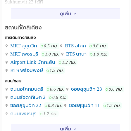
Sukhumvit 23 ได้ที่
https://photos.google.com/u/1/share/AF1QipPkFslHNDzpX4
DXMSfzs1hgYYn4XTO3HY2R06xBaRxDMxpYM53g_Z-
ewDPw?
สถานที่ใกล้เคียง
key=cl9USHB0Vms5cVlaNHc4dXJLd1ZrcHlnRUd2RHJB
การเดินทาง/ขนส่ง
or https://rb.gy/amwtxw
MRT สุขุมวิท
BTS อโศก
0.5 กม.
0.6 กม.
MRT เพชรบุรี
BTS นานา
1.0 กม.
1.0 กม.
OR
Airport Link มักกะสัน
1.2 กม.
https://www.dropbox.com/sh/t3mhj8dau136ws5/AADlE1y
BTS พร้อมพงษ์
1.3 กม.
dl=0
ถนน/ซอย
ถนนอโศกมนตรี
ซอยสุขุมวิท 23
0.6 กม.
0.6 กม.
ประกอบด้วยคอนโด 2 อาคาร โดยอาคารที่สูงที่สุดมี 26 ชั้น
รวมทั้งหมด 112 ห้อง
ถนนรัชดาภิเษก 2
0.6 กม.
ซอยสุขุมวิท 22
ซอยสุขุมวิท 11
0.8 กม.
1.2 กม.
สิ่งอำนวยความสะดวก:
ถนนเพชรบุรี
1.2 กม.
สถานศึกษา
• ลิฟต์