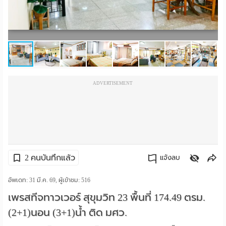
ราย
เดือน
ห้อง
พัก
ADVERTISEMENT
ราย
วัน
ลง
โฆษณา
2 คนบันทึกแล้ว
แจ้งลบ
ลง
คัดลอกลิงค์
อัพเดท: 31 มี.ค. 69, ผู้เข้าชม:
516
เพรสทีจทาวเวอร์ สุขุมวิท 23 พื้นที่ 174.49 ตรม.
ประกาศ
(2+1)นอน (3+1)น้ำ ติด มศว.
ฟรี