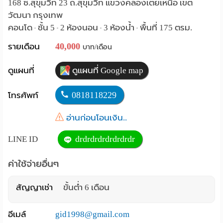
168 ซ.สุขุมวิท 23 ถ.สุขุมวิท แขวงคลองเตยเหนือ เขต
Language
วัฒนา กรุงเทพ
คอนโด
ชั้น 5
2 ห้องนอน
3 ห้องน้ำ
พื้นที่ 175 ตรม.
•
•
•
•
:
40,000
รายเดือน
บาท/เดือน
English
ดูแผนที่
ดูแผนที่ Google map
0818118229
โทรศัพท์
อ่านก่อนโอนเงิน..
drdrdrdrdrdrdrdr
LINE ID
ค่าใช้จ่ายอื่นๆ
สัญญาเช่า
ขั้นต่ำ 6 เดือน
อีเมล์
gid1998@gmail.com