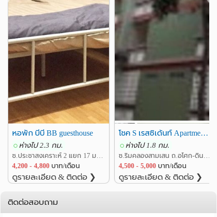
• Srinakharinwirot University – 500 m
• ST. Stephen’s International School – 600 m
• Education Longtime For International College – 750 m
• Wattana Wittaya Academy – 900 m
• Anglo-Singapore International school – 1.2 km
• Australian International School Bangkok – 1.1 km
• NIST International School – 1.4 km
• Chulalongkorn University – 4 MRT stations
ร้านอาหารและแหล่งบันเทิงใกล้เคียง
หอพัก บีบี BB guesthouse
โชค S เรสซิเด้นท์ Apartment อพาร์ทเม้นท์ ริมคลองสามเสน อยู่หลัง Toyota Tsusho &มี 108 Shop
• Thai food – 100 m
ห่างไป 2.3 กม.
ห่างไป 1.8 กม.
• Western food and pizza – 200 m
ซ.ประชาสงเคราะห์ 2 แยก 17 มารวย 2 ถ.ประชาสงเคราะห์ แขวงดินแดง เขตดินแดง กรุงเทพ
ซ.ริมคลองสามเสน ถ.อโศก-ดินแดง แขวงดินแดง เขตดินแดง กรุงเทพ
• Japanese food – 300 m
4,200 - 4,800
บาท/เดือน
4,500 - 5,000
บาท/เดือน
• Korean food – 400 m
ดูรายละเอียด & ติดต่อ ❯
ดูรายละเอียด & ติดต่อ ❯
• Sports Bars, clubs, massage shops, and other
entertainment spots – 300 m
ติดต่อสอบถาม
• Glow club – 300 m