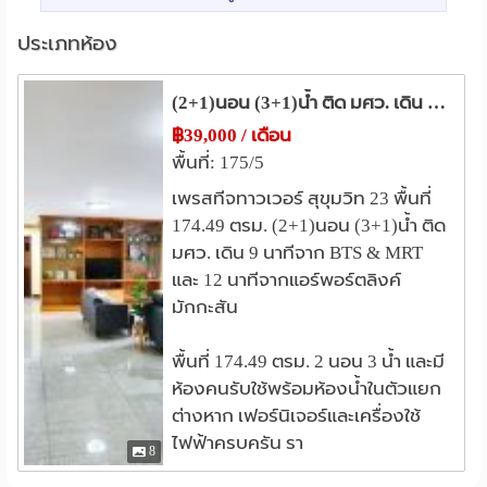
ม.ศรีนครินทรวิโรฒ
0.5 กม.
• ที่จอดรถ
วิทยาลัยพยาบาลตํารวจ
• การรักษาความปลอดภัยตลอด 24 ชั่วโมง
3.1 กม.
ประเภทห้อง
• กล้องวงจรปิด
ม.ทักษิณ ศูนย์สามเสนใน
3.2 กม.
• ระบบเข้าออกประตูคีย์การ์ด
วิทยาลัยพยาบาลสภากาชาดไทย
3.4 กม.
(2+1)นอน (3+1)น้ำ ติด มศว. เดิน 9 นาทีจาก BTS &MRT
• สระว่ายน้ำ
วิทยาลัยการจัดการ ม.มหิดล
3.5 กม.
฿39,000 / เดือน
• ยิม / ฟิตเนสคลับ
จุฬาลงกรณ์มหาวิทยาลัย
3.6 กม.
พื้นที่: 175/5
• สนามสควอช
แหล่งช๊อปปิ้ง
เพรสทีจทาวเวอร์ สุขุมวิท 23 พื้นที่
• โต๊ะพูล
174.49 ตรม. (2+1)นอน (3+1)น้ำ ติด
• ห้องอเนกประสงค์ขนาดใหญ่พร้อมโต๊ะปิงปอง
เทอร์มินอล 21 อโศก
0.6 กม.
มศว. เดิน 9 นาทีจาก BTS & MRT
• สวน
ห้าง โชว์ ดี ซี
ฟอร์จูนทาวน์
1.4 กม.
1.9 กม.
และ 12 นาทีจากแอร์พอร์ตลิงค์
• ซาวน่า
เซ็นทรัล เอ็มบาสซี
2.0 กม.
มักกะสัน
เซ็นทรัล พระราม 9
2.0 กม.
การเดินทาง:
เซ็นทรัล ชิดลม
2.2 กม.
พื้นที่ 174.49 ตรม. 2 นอน 3 น้ำ และมี
ห้องคนรับใช้พร้อมห้องน้ำในตัวแยก
• MRT สุขุมวิท – 550 เมตร
โรงพยาบาล
ต่างหาก เฟอร์นิเจอร์และเครื่องใช้
• BTS อโศก – 650 ม
รพ.จักษุ รัตนิน
รพ.ผิวหนังอโศก
0.6 กม.
1.1 กม.
ไฟฟ้าครบครัน รา
• MRT เพชรบุรี – 1.1 กม
รพ.พร้อมมิตร
1.3 กม.
8
• ท่าเรืออโศก – 1.1 กม
รพ.สมิติเวช สุขุมวิท
1.4 กม.