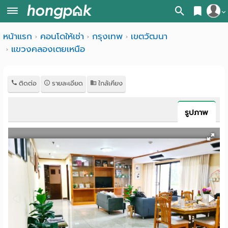
สมัครสมาชิก
หน้าแรก
คอนโดให้เช่า
กรุงเทพ
เขตวัฒนา
หน้า
แขวงคลองเตยเหนือ
เข้าสู่ระบบ
แรก
ค้นหา
ติดต่อ
รายละเอียด
ใกล้เคียง
อ
หอพัก ใกล้ฉัน
รูปภาพ
พาร์
ค้นจากสถานีรถไฟฟ้า
ท
ค้นตามจังหวัด
เม้น
ค้นจากสถานศึกษา
ท์
ค้นจากแผนที่
ห้อง
ค้นแบบละเอียด
พัก