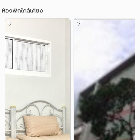
• แอร์พอร์ตลิงค์มักกะสัน – 1.2 กม
รพ.บำรุงราษฎร์
รพ.พระราม 9
1.5 กม.
1.5 กม.
ห้องพักใกล้เคียง
อื่นๆ
ร้านค้าและไลฟ์สไตล์ใกล้เคียง:
แยกมิตรสัมพันธ์ ราชเทวี
1.5 กม.
• Prasanmit Plaza (Bunkun Building 1888) – 300 m
เครือสหพัฒน์
RCA
1.7 กม.
1.7 กม.
• Terminal 21 Shopping Mall – 600 m
แยกพระราม 9
แยกผังเมือง
1.7 กม.
1.9 กม.
• Tops Market (Robinson Sukhumvit 19) – 800 m
สถานฑูตจีน
2.4 กม.
• Singha Complex – 1.1 km
• Villa Market (Sukhumvit 33) – 1.4 km
• Emquartier Shopping Mall – 1 BTS station
• Emporium Shopping Mall – 1 BTS station
• Queen Sirikit National Convention Center – 1 MRT
station
• Benjakitti park – 1 MRT station
• Central Plaza Grand Rama 9 – 2 MRT stations
โรงเรียนนานาชาติและมหาวิทยาลัยใกล้เคียง:
❮
❯