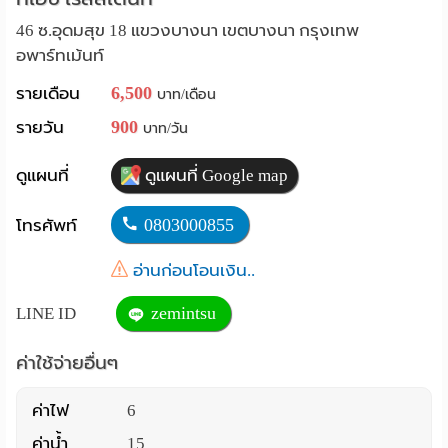
Language
46 ซ.อุดมสุข 18 แขวงบางนา เขตบางนา กรุงเทพ
อพาร์ทเม้นท์
:
6,500
รายเดือน
บาท/เดือน
English
900
รายวัน
บาท/วัน
ดูแผนที่
ดูแผนที่ Google map
0803000855
โทรศัพท์
อ่านก่อนโอนเงิน..
zemintsu
LINE ID
ค่าใช้จ่ายอื่นๆ
ค่าไฟ
6
ค่าน้ำ
15