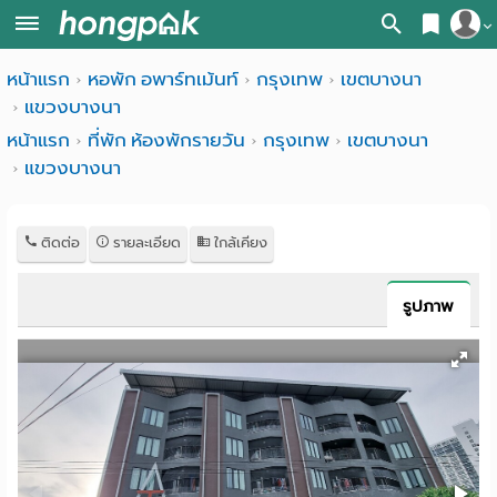
สมัครสมาชิก
หน้าแรก
หอพัก อพาร์ทเม้นท์
กรุงเทพ
เขตบางนา
หน้า
แขวงบางนา
เข้าสู่ระบบ
แรก
หน้าแรก
ที่พัก ห้องพักรายวัน
กรุงเทพ
เขตบางนา
แขวงบางนา
ค้นหา
อ
หอพัก ใกล้ฉัน
ติดต่อ
รายละเอียด
ใกล้เคียง
พาร์
ค้นจากสถานีรถไฟฟ้า
ท
ค้นตามจังหวัด
รูปภาพ
เม้น
ค้นจากสถานศึกษา
ท์
ค้นจากแผนที่
ห้อง
ค้นแบบละเอียด
พัก