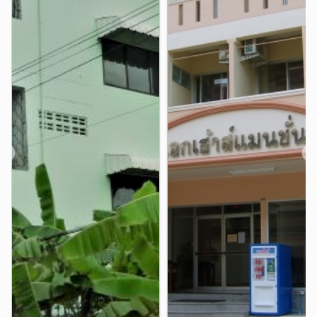
เซ็นทรัลบางนา, ไบเทคบางนา, โรงเรียนนานาชา
สถานที่ใกล้เคียง :
สี่แยกบางนา
ไบเทค บางนา
0.9 กม.
0.9 กม.
ติเบิร์คลีย์, วิทยาลัยพาณิชยการบางนา, สนามเทนนิสบางนา
วัดด่านสำโรง
ตึกเนชั่น
3.7 กม.
4.3 กม.
แยกปู่เจ้าสมิงพราย
BTS ศรีแบริ่ง
4.3 กม.
4.3 กม.
❮
❯