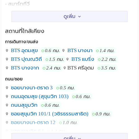
- สมาร์ททีวี
- แอร์
- ตู้เย็น
- เครื่องทำน้ำอุ่น
สถานที่ใกล้เคียง
- ไมโครเวฟ
การเดินทาง/ขนส่ง
- เตียงควีนไซส์พร้อมฟูกที่นอน
- ชุดโต๊ะทานอาหารและเก้าอี้
BTS อุดมสุข
BTS บางนา
0.6 กม.
1.4 กม.
- โซฟานั่งดูทีวี
BTS ปุณณวิถี
BTS แบริ่ง
1.5 กม.
2.2 กม.
- ฉากกั้นอาบน้ำ
BTS บางจาก
BTS ศรีอุดม
2.4 กม.
3.5 กม.
- ม่านกันยูวี
ถนน/ซอย
- เคาร์เตอร์ครัวพร้อมซิงค์ล้างจาน
ซอยบางนา-ตราด 3
0.5 กม.
ถนนอุดมสุข (สุขุมวิท 103)
0.6 กม.
รายละเอียดที่พัก
- บริการอินเทอร์เน็ตไร้สาย (Wi-Fi) ความเร็วสูงฟรีตลอดทุก
ถนนสุขุมวิท
0.6 กม.
ห้องทุกชั้น
ซอยสุขุมวิท 101/1 (วชิรธรรมสาธิต)
0.9 กม.
- ตู้ซักผ้าหยอดเหรียญบริการ 24 ชั่วโมง
ซอยบางนา-ตราด 12
1.0 กม.
- ที่จอดรถในร่ม (มีค่าบริการรายเดือน 1,000 บาท)
ซอยสุขุมวิท 64
1.4 กม.
- ลิฟท์จอดตรงทุกชั้น