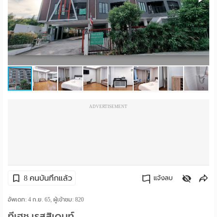
ราย
เดือน
ห้อง
พัก
ราย
ADVERTISEMENT
วัน
ลง
โฆษณา
ลง
8 คนบันทึกแล้ว
แจ้งลบ
ประกาศ
คัดลอกลิงค์
อัพเดท: 4 ก.ย. 65, ผู้เข้าชม:
820
ฟรี
ทีเฮช เรสสิเดนท์