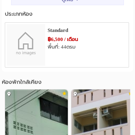
สถานศึกษา
- ทุกห้องมีระเบียง
วิทยาลัยเซาธ์อีสบางกอก
- มีช่างstandby ประจำตึก 24 ชั่วโมง
1.5 กม.
ประเภทห้อง
- กล้องวงจรปิด CCTV รอบโครงการ
วิทยาลัยดุสิตธานี
4.4 กม.
Standard
แหล่งช๊อปปิ้ง
การเดินทาง
เซ็นทรัล บางนา
โลตัส สุขุมวิท 50
฿6,500 / เดือน
2.4 กม.
3.5 กม.
ที่พักของเราสามารถเข้าออกได้ถึง 3 ทาง ไม่ว่าท่านจะไปไหน
พื้นที่: 44ตรม
อิมพีเรียลเวิลด์สำโรง
3.6 กม.
จะทำอะไร ก็ไม่ต้องกลับรถให้ยุ่งยาก!
พาราไดซ์พาร์ค
ตลาดอ่อนนุช
3.8 กม.
3.9 กม.
- จากปากซอยอุดมสุข สามารถลงบีทีเอสอุดมสุขและนั่งรถ
สองแถวลงปากซอยอุดมสุข 18 หรือวินมอเตอร์ไซค์
เทสโก้โลตัส(ซีคอน สแควร์)
4.1 กม.
- จากซอยสุขุมวิท 103/1 สามารถเดินจากหน้าปากซอยได้
โรงพยาบาล
เพียง 600 เมตร
ห้องพักใกล้เคียง
รพ.กล้วยน้ำไท 2
0.8 กม.
- จากถนนบางนา-ตราด ซอย 1 สามารถเดินจากหน้าปากซอย
รพ.รวมใจรักษ์@สุขุมวิท 62
2.3 กม.
ได้เพียง 600 เมตร
รพ.บางนา กรุงเทพมหานคร
2.4 กม.
รพ.บางนา1
รพ.ไทยนครินทร์
2.6 กม.
2.8 กม.
สถานที่ใกล้เคียง
เซ็นทรัลบางนา, ไบเทคบางนา, โรงเรียนนานาชาติเบิร์คลีย์,
รพ.ทหารเรือกรุงเทพ
3.0 กม.
วิทยาลัยพาณิชยการบางนา, สนามเทนนิสบางนา
อื่นๆ