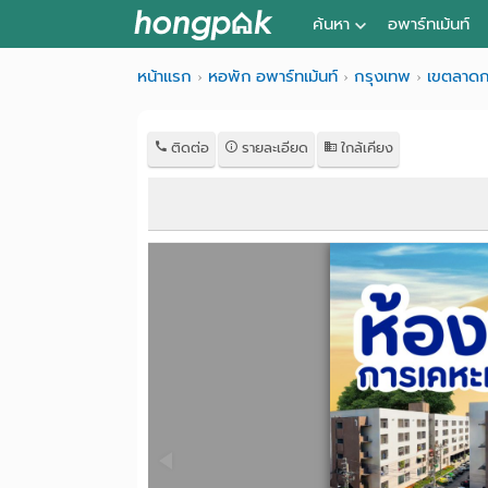
ค้นหา
อพาร์ทเม้นท์
หอพัก ใกล้ฉัน
หน้าแรก
หอพัก อพาร์ทเม้นท์
กรุงเทพ
เขตลาดก
ค้นจากสถานีรถไฟฟ้า
ติดต่อ
รายละเอียด
ใกล้เคียง
ค้นตามจังหวัด
ค้นจากสถานศึกษา
ค้นจากแผนที่
ค้นแบบละเอียด