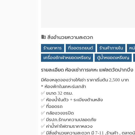
สิ่งอำนวยความสะดวก
ร้านอาหาร
ที่จอดรถยนต์
ร้านค้าภายใน
หน
เครื่องซักผ้าหยอดเหรียญ
ตู้น้ำหยอดเหรียญ
รายละเอียด ห้องเช่าการเคหะ แฟลตวัดปากบึง
มีห้องหลุดจองว่างให้เช่า ราคาเริ่มต้น 2,500 บาท
* ห้องพักในเคหะร่มเกล้า
✅ ขนาด 32 ตรม.
✅ ห้องน้ำในตัว + ระเบียงด้านหลัง
✅ ที่จอดรถ
✅ กล้องวงจรปิด
✅ มีรปภ.รักษาความปลอดภัย
✅ ค่าน้ำค่าไฟตามราคาหลวง
✅ มีสิ่งอำนวยความสะดวก มี 7-11 ,ร้านค้า , ตลาดนั