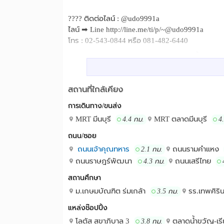
???? ติดต่อไลน์ : @udo9991a
ไลน์ ➡ Line http://line.me/ti/p/~@udo9991a
โทร : 02-543-0844 หรือ 081-482-6440
สำนักงานเปิดทำการทุกวัน ตั้งแต่เวลา 9
สถานที่ใกล้เคียง :
✅ ห้องน้ำในตัว + ระเบียงด้านหลัง ✅ ที่จอดรถ ?
(ซ.มิสทีน) ????ถนน ร่มเกล้า - มีนบุรี ????กรุงเทพ
สถานที่ใกล้เคียง
#มอเตอร์เวย์ ????คู่ขนานมอเตอร์เวย์ - พัฒนาชนบท
พอร์ตลิงค์ลาดกระบัง ⏩ พระจอมเกล้าเจ้าคุณทหารล
การเดินทาง/ขนส่ง
เทพศิรินทร์ร่มเกล้า , เตรียมพัฒนาการสุวรรณภู
MRT มีนบุรี
MRT ตลาดมีนบุรี
4.4 กม.
4
⏩คู่ขนานมอเตอร์เวย์ , กรุงเทพกรีฑาตัดใหม่ ⏩ใกล
โกร ⏩ ใกล้บิ๊กซี้มาร์เก็ต เคหะร่มเกล้า ⏩ รถปร
ถนน/ซอย
(กำลังก่อสร้าง)
ถนนเจ้าคุณทหาร
ถนนรามคำแหง
2.1 กม.
ถนนราษฎร์พัฒนา
ถนนเสรีไทย
4.3 กม.
สถานศึกษา
ม.เกษมบัณฑิต ร่มเกล้า
รร.เทพศิริน
3.5 กม.
แหล่งช๊อปปิ้ง
โลตัส สุขาภิบาล 3
ตลาดน้ำขวัญ-เร
3.8 กม.