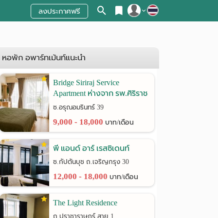
ลงประกาศฟรี
สมัครสมาชิก
เข้าสู่ระบบ
หอพัก อพาร์ทเม้นท์แนะนำ
Bridge Siriraj Service
Apartment ห่างจาก รพ.ศิริราช
เพียง 900 เมตร
ซ.อรุณอมรินทร์ 39
9,000 - 18,000
บาท/เดือน
พี แอนด์ อาร์ เรสซิเดนท์
ซ.กัปตันบุช ถ.เจริญกรุง 30
12,000 - 18,000
บาท/เดือน
The Light Residence
ถ.ปราชาราษฎร์ สาย 1