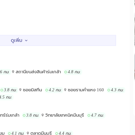
.00 - 17.30 น. -------------------------------------- ✅ ขนาด 32 ตรม.
???เดินทางเข้าออกสะดวก ???? ???? ถนนรามคำแหง - ราษฎร์พัฒนา
กรีฑาตัดใหม่ #กรุงเทพกรีฑา ????ใกล้มอเตอร์เวย์ กรุงเทพ-ชลบุรี
 3 ????จุดเด่น / สถานที่???? ⏩ใกล้สนามบินสุวรรณภูมิ ⏩ ใกล้แอร์
าดกระบัง , เกษมบัณฑิต ⏩โรงเรียนเตรียมอุดมศึกษาน้อมเกล้า ,
มิ ⏩ใกล้นิคมอุตสาหกรรมลาดกระบัง ⏩ใกล้สวนออกกำลัง 60 พรรษา
สถานีขนส่งสินค้าร่มเกล้า
.6 กม.
4.8 กม.
้แหล่งของกิน ตลาดกลาง ,ตลาดนัดเย็น , 7-11 ,CP เฟรชมาร์ท , เบทา
ะจำทาง,รถตู้และสองแถวหลายสาย (ปอ.8 ปอ.92 ) ⏩อนาคตใกล้รถไฟฟ้า
ซอยมิสทีน
ซอยรามคำแหง 160
3.8 กม.
4.2 กม.
4.3 กม.
4.5 กม.
ทร์ร่มเกล้า
วิทยาลัยเทคนิคมีนบุรี
3.8 กม.
4.7 กม.
ียม
ตลาดมีนบุรี
4.1 กม.
4.4 กม.