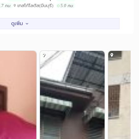
เทสโก้โลตัส(มีนบุรี)
.7 กม.
5.0 กม.
รพ.เสรีรักษ์
.5 กม.
4.7 กม.
ินค้าลาดกระบัง
แยกเมืองมีน
4.3 กม.
4.9 กม.
างระดับร่มเกล้า
4.9 กม.