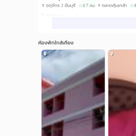
จตุจักร 2 มีนบุรี
ตลาดคุ้มเกล้า
4.7 กม.
4
โรงพยาบาล
รพ.รามคำแหง 2
รพ.นวมินทร์
4.1 กม.
4
อื่นๆ
แยกไอซีดี
สำนักงานศุลกากรตรวจส
ห้องพักใกล้เคียง
3.4 กม.
นิคมอุตสาหกรรมบางชัน
ทางแยกต่
4.9 กม.