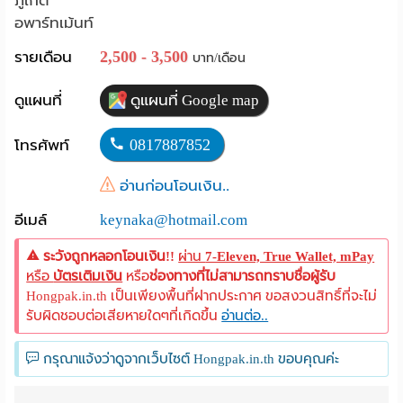
ภูเก็ต
อพาร์ทเม้นท์
Language
2,500 - 3,500
รายเดือน
บาท/เดือน
:
English
ดูแผนที่
ดูแผนที่ Google map
0817887852
โทรศัพท์
อ่านก่อนโอนเงิน..
อีเมล์
keynaka@hotmail.com
ระวังถูกหลอกโอนเงิน!!
ผ่าน
7-Eleven, True Wallet, mPay
หรือ
บัตรเติมเงิน
หรือ
ช่องทางที่ไม่สามารถทราบชื่อผู้รับ
Hongpak.in.th เป็นเพียงพื้นที่ฝากประกาศ ขอสงวนสิทธิ์ที่จะไม่
รับผิดชอบต่อเสียหายใดๆที่เกิดขึ้น
อ่านต่อ..
กรุณาแจ้งว่าดูจากเว็บไซต์ Hongpak.in.th ขอบคุณค่ะ