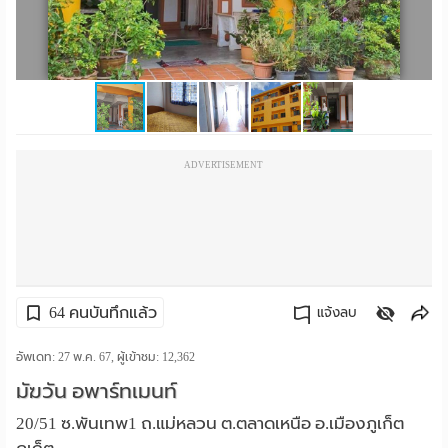
ราย
เดือน
ห้อง
พัก
ADVERTISEMENT
ราย
วัน
ลง
โฆษณา
64 คนบันทึกแล้ว
แจ้งลบ
ลง
คัดลอกลิงค์
อัพเดท: 27 พ.ค. 67, ผู้เข้าชม:
12,362
มัฆวัน อพาร์ทเมนท์
ประกาศ
20/51 ซ.พันเทพ1 ถ.แม่หลวน ต.ตลาดเหนือ อ.เมืองภูเก็ต
ฟรี