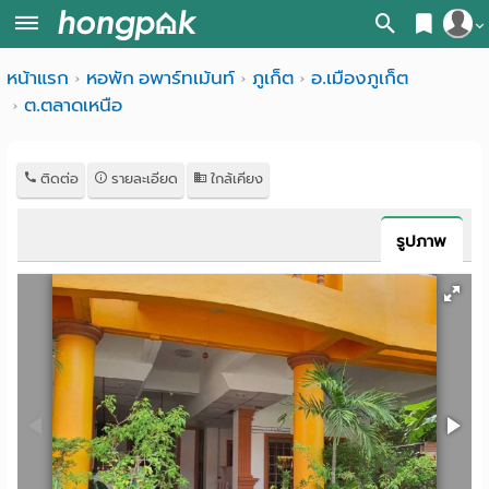
สมัครสมาชิก
หน้าแรก
หอพัก อพาร์ทเม้นท์
ภูเก็ต
อ.เมืองภูเก็ต
หน้า
ต.ตลาดเหนือ
เข้าสู่ระบบ
แรก
ค้นหา
ติดต่อ
รายละเอียด
ใกล้เคียง
อ
หอพัก ใกล้ฉัน
รูปภาพ
พาร์
ค้นจากสถานีรถไฟฟ้า
ท
ค้นตามจังหวัด
เม้น
ค้นจากสถานศึกษา
ท์
ค้นจากแผนที่
ห้อง
ค้นแบบละเอียด
พัก