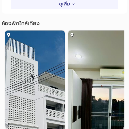
รพ.ภูเก็ตอินเตอร์เนชั่นแนล
1.7 กม.
รพ.กรุงเทพภูเก็ต
1.7 กม.
ห้องพักใกล้เคียง
อื่นๆ
เขารัง
เทศบาลตำบลรัษฎา
0.5 กม.
3.0 กม.