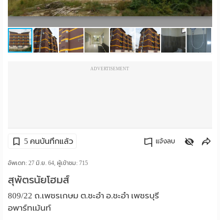
ราย
เดือน
ห้อง
ADVERTISEMENT
พัก
ราย
วัน
ลง
5 คนบันทึกแล้ว
แจ้งลบ
โฆษณา
คัดลอกลิงค์
อัพเดท: 27 มิ.ย. 64, ผู้เข้าชม:
715
ลง
สุพัตรนัยโฮมส์
ประกาศ
809/22 ถ.เพชรเกษม ต.ชะอำ อ.ชะอำ เพชรบุรี
อพาร์ทเม้นท์
ฟรี