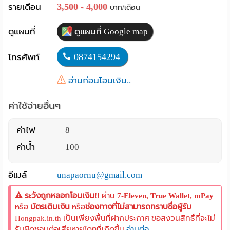
3,500 - 4,000
รายเดือน
บาท/เดือน
Language
ดูแผนที่
ดูแผนที่ Google map
:
English
0874154294
โทรศัพท์
อ่านก่อนโอนเงิน..
ค่าใช้จ่ายอื่นๆ
ค่าไฟ
8
ค่าน้ำ
100
อีเมล์
unapaornu@gmail.com
ระวังถูกหลอกโอนเงิน!!
ผ่าน
7-Eleven, True Wallet, mPay
หรือ
บัตรเติมเงิน
หรือ
ช่องทางที่ไม่สามารถทราบชื่อผู้รับ
Hongpak.in.th เป็นเพียงพื้นที่ฝากประกาศ ขอสงวนสิทธิ์ที่จะไม่
รับผิดชอบต่อเสียหายใดๆที่เกิดขึ้น
อ่านต่อ..