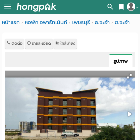
สมัครสมาชิก
หน้าแรก
หอพัก อพาร์ทเม้นท์
เพชรบุรี
อ.ชะอำ
ต.ชะอำ
หน้า
เข้าสู่ระบบ
แรก
ติดต่อ
รายละเอียด
ใกล้เคียง
ค้นหา
อ
หอพัก ใกล้ฉัน
รูปภาพ
พาร์
ค้นจากสถานีรถไฟฟ้า
ท
ค้นตามจังหวัด
เม้น
ค้นจากสถานศึกษา
ท์
ค้นจากแผนที่
ห้อง
ค้นแบบละเอียด
พัก