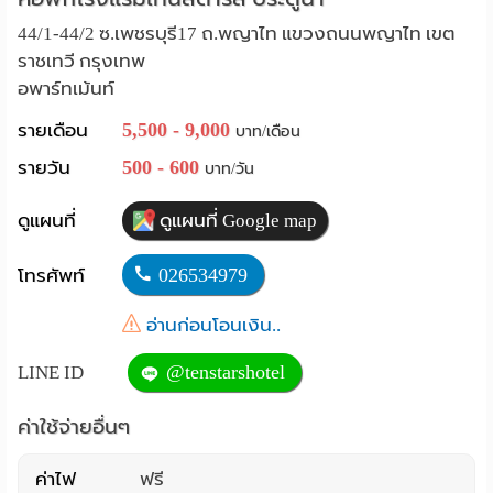
Language
44/1-44/2 ซ.เพชรบุรี17 ถ.พญาไท แขวงถนนพญาไท เขต
ราชเทวี กรุงเทพ
:
อพาร์ทเม้นท์
English
5,500 - 9,000
รายเดือน
บาท/เดือน
500 - 600
รายวัน
บาท/วัน
ดูแผนที่
ดูแผนที่ Google map
026534979
โทรศัพท์
อ่านก่อนโอนเงิน..
@tenstarshotel
LINE ID
ค่าใช้จ่ายอื่นๆ
ค่าไฟ
ฟรี