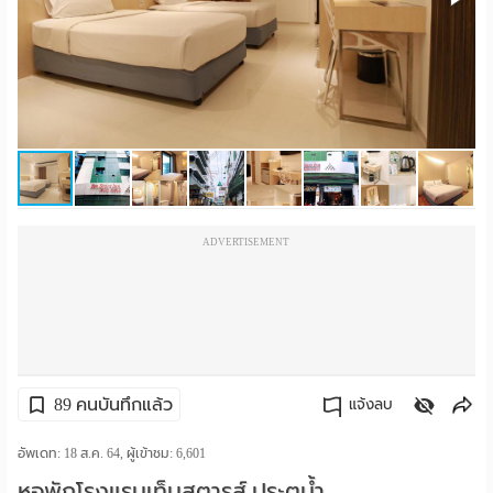
ราย
เดือน
ห้อง
พัก
ราย
ADVERTISEMENT
วัน
ลง
โฆษณา
ลง
89 คนบันทึกแล้ว
แจ้งลบ
ประกาศ
คัดลอกลิงค์
อัพเดท: 18 ส.ค. 64, ผู้เข้าชม:
6,601
ฟรี
หอพักโรงแรมเท็นสตารส์ ประตูน้ำ