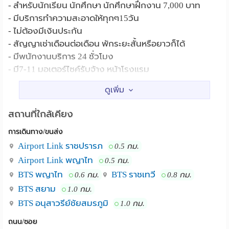
- สำหรับนักเรียน นักศึกษา นักศึกษาฝึกงาน 7,000 บาท
- มีบริการทำความสะอาดให้ทุกๆ15วัน
- ไม่ต้องมีเงินประกัน
- สัญญาเช่าเดือนต่อเดือน พักระยะสั้นหรือยาวก็ได้
- มีพนักงานบริการ 24 ชั่วโมง
- มี7-11 มอเตอร์ไซค์รับจ้าง หน้าโรงแรม
- เงียบสงบเป็นส่วนตัว
- ใกล้บีทีเอสราชเทวี พญาไท เดินเพียง 10 นาที
สอบถามโทร 026534979
สถานที่ใกล้เคียง
ไลน์ @tenstarshotel
การเดินทาง/ขนส่ง
Central World ประตูน้ำ โรงพยาบาลรามาธิบดี
สถานที่ใกล้เคียง :
Airport Link ราชปรารภ
0.5 กม.
โรงพยาบาลราชวิถี อนุเสาวรีย์ บีทีเอสพญาไท บีทีเอส
Airport Link พญาไท
0.5 กม.
ราชเทวี
BTS พญาไท
BTS ราชเทวี
0.6 กม.
0.8 กม.
BTS สยาม
1.0 กม.
BTS อนุสาวรีย์ชัยสมรภูมิ
1.0 กม.
ถนน/ซอย