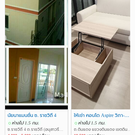
เซ็นจูรี่ อนุสาวรีย์ชัย
0.9 กม.
โรงพยาบาล
รพ.พญาไท 1
รพ. พญาไท 1
0.3 กม.
0.4 กม.
รพ.สถาบันโรคไตภูมิราชนครินทร์
0.8 กม.
รพ.ตำรวจ
รพ.ราชวิถี
1.1 กม.
1.2 กม.
❮
❯
สถาบันสุขภาพเด็กแห่งชาติมหาราชินี
1.4 กม.
อื่นๆ
ทางแยกต่างระดับพญาไท
0.7 กม.
กรมแพทย์ทหารบก
0.8 กม.
สวนสันติภาพ
0.9 กม.
สถาบันนิติเวชวิทยา
1.1 กม.
อนุสาวรีย์ชัยสมรภูมิ
1.3 กม.
ทางแยกต่างระดับดินแดง
1.6 กม.
นัยนาแมนชั่น ซ. ราชวิถี 4
ให้เช่า คอนโด Aspire วิภา-วิคทอรี่ ใหม่เอี่ยม พร้อมอยู่ครับ 19500/เดือน
ห่างไป 1.5 กม.
ห่างไป 1.5 กม.
ซ.ราชวิถี 4 ถ.ราชวิถี (อนุสาวรีชัยสมรภูมิ) แขวงสามเสนใน เขตพญาไท กรุงเทพ
ถ.ดินแดง แขวงดินแดง เขตดินแดง กรุงเทพ