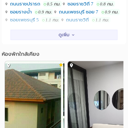
ถนนราชปรารถ
ซอยราชวิถี 7
0.5 กม.
0.8 กม.
ซอยรางน้ำ
ถนนเพชรบุรี ซอย 7
0.9 กม.
0.9 กม.
ซอยเพชรบุรี 5
ถนนราชวิถี
1.1 กม.
1.1 กม.
สถานศึกษา
วิทยาลัยพยาบาลบรมราชชนนี กรุงเทพ
1.0 กม.
วิทยาลัยพยาบาลตํารวจ
1.2 กม.
ห้องพักใกล้เคียง
คณะเวชศาสตร์เขตร้อน มหาวิทยาลัยมหิดล
1.4 กม.
สถาบันเทคโนโลยีช่างกลปทุมวัน
1.5 กม.
ม.ทักษิณ ศูนย์สามเสนใน
1.5 กม.
รร.เตรียมอุดมศึกษา
1.7 กม.
แหล่งช๊อปปิ้ง
ตลาดประตูน้ำ
0.3 กม.
เดอะ แพลทินัม แฟชั่น มอลล์
0.4 กม.
คิง เพาเวอร์ รางน้ำ
0.7 กม.
สยามพารากอน
เซ็นทรัลเวิลด์
0.8 กม.
0.8 กม.