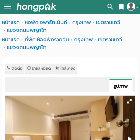
สมัครสมาชิก
หน้าแรก
หอพัก อพาร์ทเม้นท์
กรุงเทพ
เขตราชเทวี
หน้า
แขวงถนนพญาไท
เข้าสู่ระบบ
แรก
หน้าแรก
ที่พัก ห้องพักรายวัน
กรุงเทพ
เขตราชเทวี
แขวงถนนพญาไท
ค้นหา
อ
หอพัก ใกล้ฉัน
ติดต่อ
รายละเอียด
ใกล้เคียง
พาร์
ค้นจากสถานีรถไฟฟ้า
ท
ค้นตามจังหวัด
รูปภาพ
เม้น
ค้นจากสถานศึกษา
ท์
ค้นจากแผนที่
ห้อง
ค้นแบบละเอียด
พัก