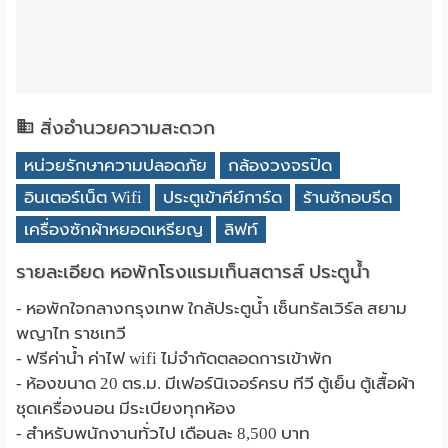
สิ่งอำนวยความสะดวก
หน่วยรักษาความปลอดภัย
กล้องวงจรปิด
อินเตอร์เน็ต Wifi
ประตูเข้าคีย์การ์ด
ร้านซักอบรีด
เครื่องซักผ้าหยอดเหรียญ
ลิฟท์
รายละเอียด หอพักโรงแรมเท็นสตารส์ ประตูน้ำ
- หอพักใจกลางกรุงเทพ ใกล้ประตูน้ำ เซ็นทรัลเวิร์ล สยาม
พญาไท ราชเทวี
- ฟรีค่าน้ำ ค่าไฟ wifi ไม่จำกัดตลอดการเข้าพัก
- ห้องขนาด 20 ตร.ม. มีเฟอร์นิเจอร์ครบ ทีวี ตู้เย็น ตู้เสื้อผ้า
ชุดเครื่องนอน มีระเบียงทุกห้อง
- สำหรับพนักงานทั่วไป เดือนละ 8,500 บาท