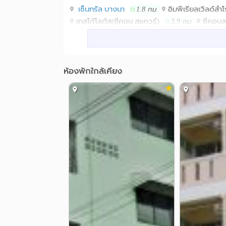
เซ็นทรัล บางนา
อิมพีเรียลเวิลด์สำ
1.8 กม.
เทสโก้โลตัส(ซีคอน สแควร์)
ซีคอนส
3.9 กม.
โรงพยาบาล
รพ.กล้วยน้ำไท 2
รพ.บางนา1
1.3 กม.
รพ.บางนา กรุงเทพมหานคร
รพ.รว
2.9 กม.
ห้องพักใกล้เคียง
รพ.ทหารเรือกรุงเทพ
3.3 กม.
อื่นๆ
ไบเทค บางนา
สี่แยกบางนา
1.0 กม.
1.2
ตึกเนชั่น
แยกปู่เจ้าสมิงพราย
3.7 กม.
4.2