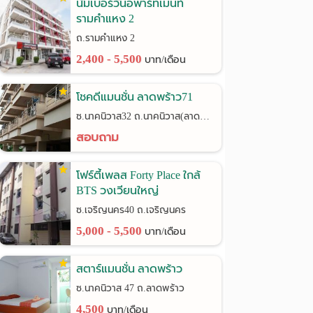
นัมเบอร์วันอพาร์ทเมนท์
รามคำแหง 2
ถ.รามคำแหง 2
2,400 - 5,500
บาท/เดือน
โชคดีแมนชั่น ลาดพร้าว71
ซ.นาคนิวาส32 ถ.นาคนิวาส(ลาดพร้าว71)
สอบถาม
โฟร์ตี้เพลส Forty Place ใกล้
BTS วงเวียนใหญ่
ซ.เจริญนคร40 ถ.เจริญนคร
5,000 - 5,500
บาท/เดือน
สตาร์แมนชั่น ลาดพร้าว
ซ.นาคนิวาส 47 ถ.ลาดพร้าว
4,500
บาท/เดือน