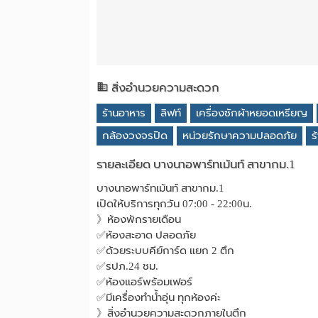
สิ่งอำนวยความสะดวก
ร้านอาหาร
ลิฟท์
เครื่องซักผ้าหยอดเหรียญ
กล้องวงจรปิด
หน่วยรักษาความปลอดภัย
ร
รายละเอียด บางนาอพาร์ทเม้นท์ สาขากม.1
บางนาอพาร์ทเม้นท์ สาขากม.1
เปิดให้บริการทุกวัน 07:00 - 22:00น.
》ห้องพักรายเดือน
✅ห้องสะอาด ปลอดภัย
✅ด้วยระบบคีย์การ์ด แยก 2 ตึก
✅รปภ.24 ชม.
✅ห้องแอร์พร้อมเฟอร์
✅มีเครื่องทำน้ำอุ่น ทุกห้องค่ะ
》สิ่งอำนวยความสะดวกภายในตึก