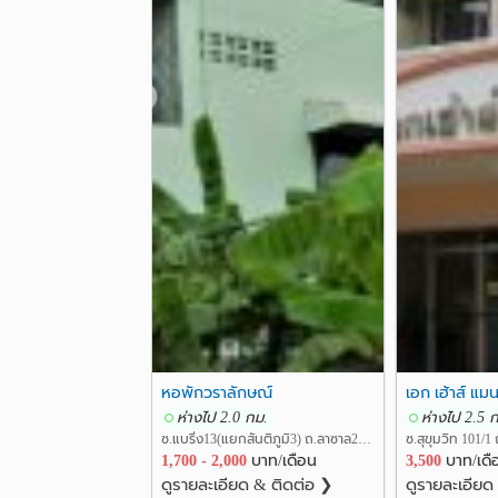
❮
หอพักวราลักษณ์
เอก เฮ้าส์ แมน
ห่างไป 2.0 กม.
ห่างไป 2.5 
ซ.แบริ่ง13(แยกสันติภูมิ3) ถ.ลาซาล24 แขวงบางนา เขตบางนา กรุงเทพ
1,700 - 2,000
บาท/เดือน
3,500
บาท/เดื
ดูรายละเอียด & ติดต่อ ❯
ดูรายละเอียด