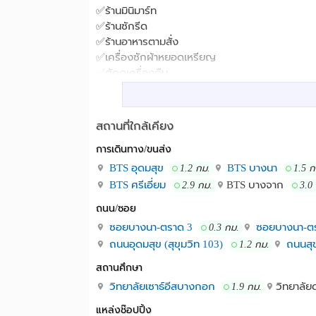
✅ร้านมินิมาร์ท
✅ร้านซักรีด
✅ร้านอาหารตามสั่ง
✅เครื่องซักผ้าหยอดเหรียญ
✅ตู้กดเครื่องดืม
✅ตู้กดขนม
และอื่นๆอีกมากมาย ????
ยินดีต้อนรับทุกท่านนะคะ????
สถานที่ใกล้เคียง
สอบถามรายละเอียดเพิ่มเติม
การเดินทาง/ขนส่ง
????02-3961290
????089-7724357
BTS อุดมสุข
BTS บางนา
1.2 กม.
1.5 ก
BTS ศรีเอี่ยม
BTS บางจาก
2.9 กม.
3.0
ไบเทคบางนา,แยกบางนา,BTS บางนา,B
สถานที่ใกล้เคียง :
ถนน/ซอย
ซอยบางนา-ตราด 3
ซอยบางนา-ต
0.3 กม.
ถนนอุดมสุข (สุขุมวิท 103)
ถนนสุข
1.2 กม.
สถานศึกษา
วิทยาลัยเซาธ์อีสบางกอก
วิทยาลัยด
1.9 กม.
แหล่งช๊อปปิ้ง