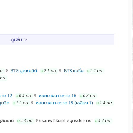
BTS ปุณณวิถี
BTS แบริ่ง
ม.
2.1 กม.
2.2 กม.
 กม.
TS อุดมสุข,เซ็นทรัลบางนา,อุดมสุขวอล์ค,พาราไดซ์,ซีคอน
ราด 12
ซอยบางนา-ตราด 16
0.4 กม.
0.8 กม.
ุมวิท
ซอยบางนา-ตราด 19 (เชลียง 1)
1.2 กม.
1.4 กม.
ุสิตธานี
รร.เทพศิรินทร์ สมุทรปราการ
4.3 กม.
4.7 กม.