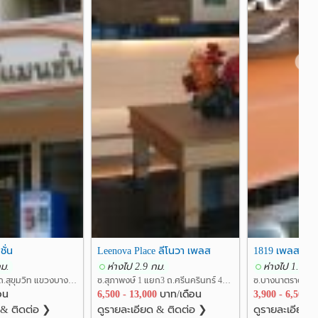
❯
ชั่น
Leenova Place ลีโนวา เพลส
1819 เพลส
กม.
ห่างไป 2.9 กม.
ห่างไป 1.6 กม
ซ.สุขุมวิท 101/1 ถ.สุขุมวิท แขวงบางจาก เขตพระโขนง กรุงเทพ
ซ.สุภาพงษ์ 1 แยก3 ถ.ศรีนครินทร์ 42 แขวงหนองบอน เขตประเวศ กรุงเทพ
อน
6,500 - 13,000
บาท/เดือน
3,900 - 6,500
บ
 & ติดต่อ ❯
ดูรายละเอียด & ติดต่อ ❯
ดูรายละเอียด 