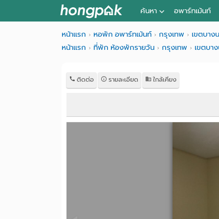
ค้นหา
อพาร์ทเม้นท์
หอพัก ใกล้ฉัน
หน้าแรก
หอพัก อพาร์ทเม้นท์
กรุงเทพ
เขตบางน
หน้าแรก
ที่พัก ห้องพักรายวัน
กรุงเทพ
เขตบาง
ค้นจากสถานีรถไฟฟ้า
ค้นตามจังหวัด
ติดต่อ
รายละเอียด
ใกล้เคียง
ค้นจากสถานศึกษา
ค้นจากแผนที่
ค้นแบบละเอียด