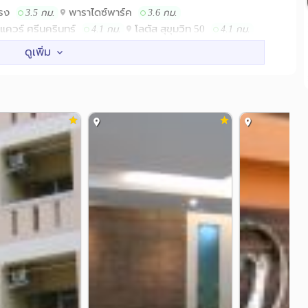
โรง
พาราไดซ์พาร์ค
3.5 กม.
3.6 กม.
แควร์ ศรีนครินทร์
โลตัส สุขุมวิท 50
4.1 กม.
4.1 กม.
รพ.ไทยนครินทร์
2.0 กม.
2.3 กม.
มใจรักษ์@สุขุมวิท 62
2.9 กม.
วัดด่านสำโรง
BTS ศรีแบริ่ง
 กม.
3.5 กม.
3.7 กม.
 กม.