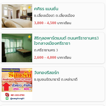
ราย
ศศิธร แมนชั่น
ซ.เลี่ยงเมือง5 ถ.เลี่ยงเมือง
เดือน
3,800 - 4,500
บาท/เดือน
ห้อง
พัก
สิริกุลอพาร์ตเมนต์ ถนนศรีราชานคร3
ใจกลางเมืองศรีราชา
ราย
ถ.ศรีราชานคร 3
วัน
2,600 - 4,000
บาท/เดือน
ลง
วังทองรีสอร์ท
โฆษณา
ซ.ชุมชนรัตนาธานี ถ.เหล่านาดี
ลง
ประกาศ
ฟรี