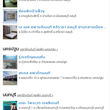
ถ.ศรีราชานคร 3 ต.ศรีราชา อ.ศรีราชา ชลบุรี
ห้องพักป้าเพ็ญ
ซ.ราษฎร์ประสิทธิ์ ต.บ้านโขด อ.เมืองชลบุรี ชลบุรี
เจ เอส อพารต์เมนท์ ศรีราชา ชลบุรี ย่านกลางเมืองศรีราชา
ซ.ไม้ขีด ถ.เก้ากิโล ต.สุรศักดิ์ อ.ศรีราชา ชลบุรี
นครปฐม
อพาร์ทเม้นท์ หอพัก นครปฐม »
รุ่งเจริญแมนชั่น
ต.ทุ่งกระพังโหม อ.กำแพงแสน นครปฐม
สรดล อพาร์ทเมนท์
ซ.หอมเกร็ด 18 ถ.พุทธมณฑลสาย 7 ต.หอมเกร็ด อ.สามพราน นครปฐม
นนทบุรี
อพาร์ทเม้นท์ หอพัก นนทบุรี »
เดอะ ไพรเวท เรสสิเดนท์
ซ.นนทบุรี 1 ถ.เลี่ยงเมืองนนทบุรี ต.ตลาดขวัญ อ.เมืองนนทบุรี นนทบุรี