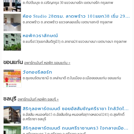
ซ.กัปตันบุช ถ.เจริญกรุง 30 แขวงบางรัก เขตบางรัก กรุงเทพ
ห้อง Studio 28ตรม. ลาดพร้าว 101แยก38 เริ่ม 2900 ต่อเดือน
ซ.ลาดพร้าว ถ.ลาดพร้าว แขวงคลองจั่น เขตบางกะปิ กรุงเทพ
หอพักวราลักษณ์
ซ.แบริ่ง13(แยกสันติภูมิ3) ถ.ลาซาล24 แขวงบางนา เขตบางนา กรุงเทพ
ขอนแก่น
อพาร์ทเม้นท์ หอพัก ขอนแก่น »
วังทองรีสอร์ท
ซ.ชุมชนรัตนาธานี ถ.เหล่านาดี ต.ในเมือง อ.เมืองขอนแก่น ขอนแก่น
ชลบุรี
อพาร์ทเม้นท์ หอพัก ชลบุรี »
สิริกุลอพาร์ตเมนต์ ซอยอัสสัมชัญศรีราชา ใกล้วัดไร่กล้วย
ซ.อัสสัม-หนองค้อ15 ถ.อัสสัมชัญ-หนองค้อ(ทางหลวง3241) ต.สุรศักดิ์
อ.ศรีราชา ชลบุรี
สิริกุลอพาร์ตเมนต์ ถนนศรีราชานคร3 ใจกลางเมืองศรีราชา