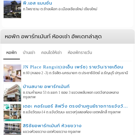
พี.เอส แมนชั่น
ถ.โพธาราม ต.ช้างเผือก อ.เมืองเชียงใหม่ เชียงใหม่
หอพัก อพาร์ทเม้นท์ ห้องเช่า อัพเดทล่าสุด
หอพัก
บ้านเช่า
คอนโดให้เช่า
ห้องพักรายวัน
JN Place Rangsit(เจเอ็น เพร์ซ) รายวัน/รายเดือน
ซ.60 (คลอง 2 -3) ถ.รังสิต-นครนายก ต.ประชาธิปัตย์ อ.ธัญบุรี ปทุมธานี
บ้านสบาย อพาร์ทเม้นท์
ซ.รามคำแหง 53 ถ.แยก 1 ซอย 3 แขวงพลับพลา เขตวังทองหลาง
กรุงเทพ
เดอะ คอร์เนอร์ ลิฟวิ่ง ตรงข้ามศูนย์ราชการแจ้งวัฒนะ
ซ.แจ้งวัฒนะ14 ถ.แจ้งวัฒนะ แขวงทุ่งสองห้อง เขตหลักสี่ กรุงเทพ
สิริชัยอพาร์ทเม้นท์ ห้วยขวาง
แขวงห้วยขวาง เขตห้วยขวาง กรุงเทพ