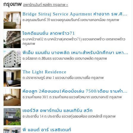
กรุงเทพ
อพาร์ทเม้นท์ หอพัก กรุงเทพ »
Bridge Siriraj Service Apartment ห่างจาก รพ.ศิริราช เพียง 900 เมตร
ซ.อรุณอมรินทร์ 39 แขวงอรุณอมรินทร์ เขตบางกอกน้อย กรุงเทพ
โชคดีแมนชั่น ลาดพร้าว71
ซ.นาคนิวาส32 ถ.นาคนิวาส(ลาดพร้าว71) แขวงลาดพร้าว เขตลาดพร้าว
กรุงเทพ
พีเอ็ม แมนชั่น บางพลัด เหมาะสำหรับนักศึกษา มหาลัยราชภัฎฯ
ซ.จรัสลาภ ถ.สิรินธร แขวงบางพลัด เขตบางพลัด กรุงเทพ
The Light Residence
ถ.ปราชาราษฎร์ สาย 1 แขวงบางซื่อ เขตบางซื่อ กรุงเทพ
ห้องสูท 2ห้องนอน1ห้องนั่งเล่น 7500/เดือน รามคำแหง30/1
ซ.รามคำแหง 30/1 ถ.รามคำแหง แขวงหัวหมาก เขตบางกะปิ กรุงเทพ
เซอร์วิส อพาร์ทเม้น แลนเทิร์น สวีท
ซ.ประชาชื่น 14 ถ.ประชาชื่น แขวงทุ่งสองห้อง เขตหลักสี่ กรุงเทพ
พี แอนด์ อาร์ เรสซิเดนท์