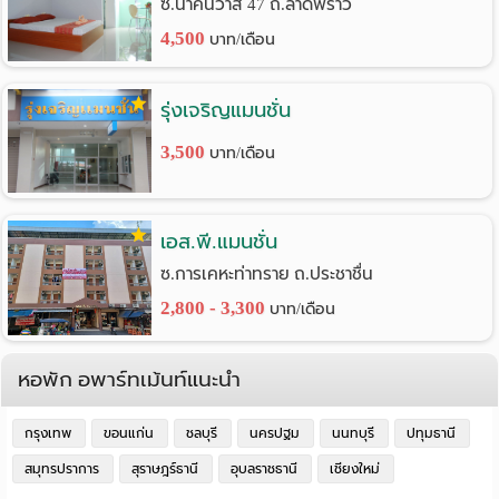
ซ.นาคนิวาส 47 ถ.ลาดพร้าว
4,500
บาท/เดือน
รุ่งเจริญแมนชั่น
3,500
บาท/เดือน
เอส.พี.แมนชั่น
ซ.การเคหะท่าทราย ถ.ประชาชื่น
2,800 - 3,300
บาท/เดือน
หอพัก อพาร์ทเม้นท์แนะนำ
กรุงเทพ
ขอนแก่น
ชลบุรี
นครปฐม
นนทบุรี
ปทุมธานี
สมุทรปราการ
สุราษฎร์ธานี
อุบลราชธานี
เชียงใหม่