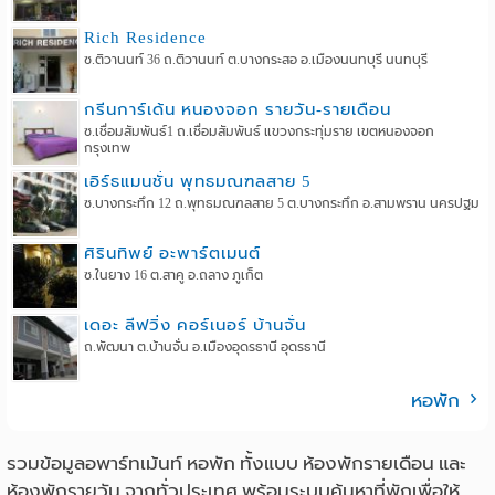
Rich Residence
ซ.ติวานนท์ 36 ถ.ติวานนท์ ต.บางกระสอ อ.เมืองนนทบุรี นนทบุรี
กรีนการ์เด้น หนองจอก รายวัน-รายเดือน
ซ.เชื่อมสัมพันธ์1 ถ.เชื่อมสัมพันธ์ แขวงกระทุ่มราย เขตหนองจอก
กรุงเทพ
เอิร์ธแมนชั่น พุทธมณฑลสาย 5
ซ.บางกระทึก 12 ถ.พุทธมณฑลสาย 5 ต.บางกระทึก อ.สามพราน นครปฐม
ศิรินทิพย์ อะพาร์ตเมนต์
ซ.ในยาง 16 ต.สาคู อ.ถลาง ภูเก็ต
เดอะ ลีฟวิ่ง คอร์เนอร์ บ้านจั่น
ถ.พัฒนา ต.บ้านจั่น อ.เมืองอุดรธานี อุดรธานี
หอพัก
รวมข้อมูลอพาร์ทเม้นท์ หอพัก ทั้งแบบ ห้องพักรายเดือน และ
ห้องพักรายวัน จากทั่วประเทศ พร้อมระบบค้นหาที่พักเพื่อให้