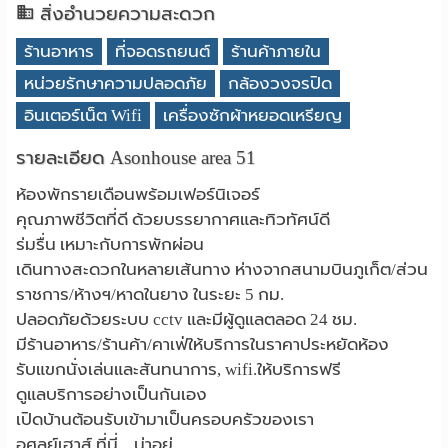
สิ่งอำนวยความสะดวก
ร้านอาหาร
ที่จอดรถยนต์
ร้านค้าภายใน
หน่วยรักษาความปลอดภัย
กล้องวงจรปิด
อินเตอร์เน็ต Wifi
เครื่องซักผ้าหยอดเหรียญ
รายละเอียด Asonhouse area 51
ห้องพักรายเดือนพร้อมเฟอร์นิเจอร์
คุณภาพชีวิตที่ดี ด้วยบรรยากาศและทิวทัศน์ดี
ร่มรื่น​ เหมาะกับการพักผ่อน
เดินทางสะดวกในหลายเส้นทาง​ ห่างจากสนามบินภูเก็ต​/ส่วน
ราชการ/ห้างฯ/หาดในยาง​ ในระยะ 5​ กม.
ปลอดภัยด้วยระบบ cctv​ และมีผู้ดูแลตลอด​ 24​ ชม.
มีร้านอาหาร/ร้านค้า/คาเฟ่ให้บริการในราคาประหยัดห้อง
รับแขกนั่งเล่นและสันทนาการ, wifi.ให้บริการฟรี
ดูแลบริการอย่างเป็นกันเอง
เปิดบ้านต้อนรับเข้ามาเป็นครอบครัวของเรา
อศลย์เฮาส์​ ที่นี่... น่าอยู่