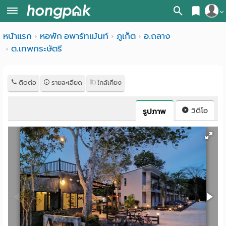
สมัครสมาชิก
หน้าแรก
หอพัก อพาร์ทเม้นท์
ภูเก็ต
อ.ถลาง
หน้า
ต.เทพกระษัตรี
เข้าสู่ระบบ
แรก
ค้นหา
ติดต่อ
รายละเอียด
ใกล้เคียง
อ
หอพัก ใกล้ฉัน
วิดีโอ
รูปภาพ
พาร์
ค้นจากสถานีรถไฟฟ้า
ท
ค้นตามจังหวัด
เม้น
ค้นจากสถานศึกษา
ท์
ค้นจากแผนที่
ห้อง
ค้นแบบละเอียด
พัก