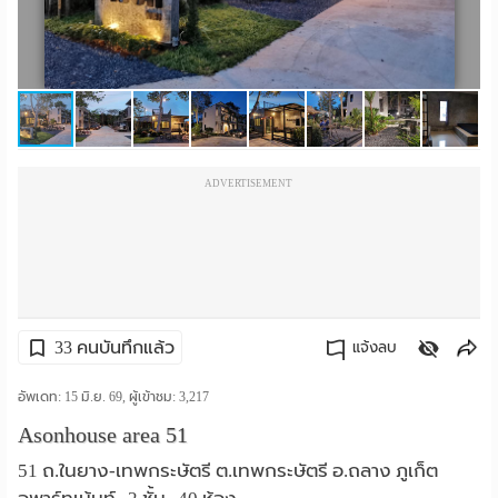
ราย
เดือน
ห้อง
พัก
ADVERTISEMENT
ราย
วัน
ลง
โฆษณา
33 คนบันทึกแล้ว
แจ้งลบ
ลง
คัดลอกลิงค์
อัพเดท: 15 มิ.ย. 69, ผู้เข้าชม:
3,217
Asonhouse area 51
ประกาศ
51 ถ.ในยาง-เทพกระษัตรี ต.เทพกระษัตรี อ.ถลาง ภูเก็ต
ฟรี