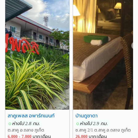
❮
❯
สาคูเพลส อพาร์ทเมนท์
บ้านภูชาดา
ห่างไป 2.8 กม.
ห่างไป 2.9 กม.
ต.สาคู อ.ถลาง ภูเก็ต
ซ.สาคู 2/1 ต.สาคู อ.ถลาง ภูเก็ต
6,000 - 7,000
บาท/เดือน
26,000
บาท/เดือน