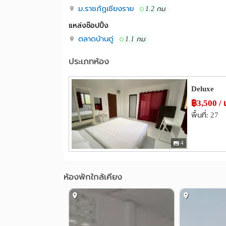
ม.ราชภัฏเชียงราย
1.2 กม.
แหล่งช๊อปปิ้ง
ตลาดบ้านดู่
1.1 กม.
ประเภทห้อง
Deluxe
฿3,500 / 
พื้นที่: 27
4
ห้องพักใกล้เคียง