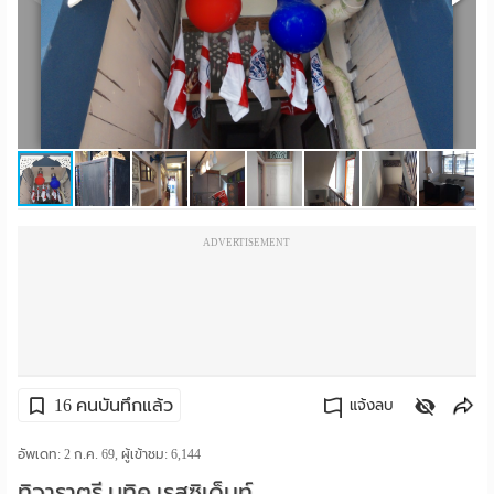
ราย
เดือน
ห้อง
พัก
ราย
ADVERTISEMENT
วัน
ลง
โฆษณา
ลง
16 คนบันทึกแล้ว
แจ้งลบ
ประกาศ
คัดลอกลิงค์
อัพเดท: 2 ก.ค. 69, ผู้เข้าชม:
6,144
ฟรี
ทิวาราตรี บูทิค เรสซิเด็นท์