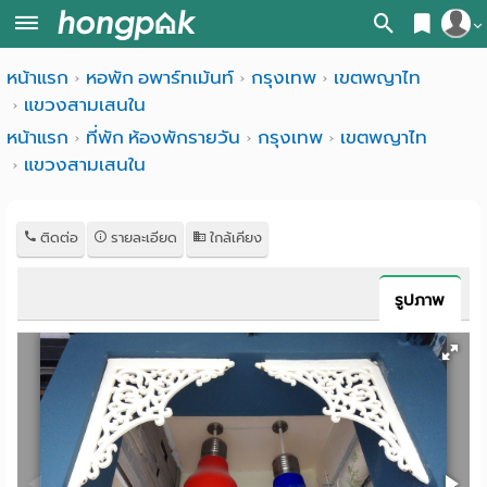
สมัครสมาชิก
หน้าแรก
หอพัก อพาร์ทเม้นท์
กรุงเทพ
เขตพญาไท
หน้า
แขวงสามเสนใน
เข้าสู่ระบบ
แรก
หน้าแรก
ที่พัก ห้องพักรายวัน
กรุงเทพ
เขตพญาไท
แขวงสามเสนใน
ค้นหา
อ
หอพัก ใกล้ฉัน
ติดต่อ
รายละเอียด
ใกล้เคียง
พาร์
ค้นจากสถานีรถไฟฟ้า
ท
ค้นตามจังหวัด
รูปภาพ
เม้น
ค้นจากสถานศึกษา
ท์
ค้นจากแผนที่
ห้อง
ค้นแบบละเอียด
พัก