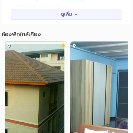
ซื้อ ร้านกาแฟ ประดิพัทธ์สตรีทฟู้ด แหล่งช้อปปิ้งและคอมมูนิ
ถนนกำแพงเพชร
0.9 กม.
ตี้มอลล์ เช่น เดอะกัมพ์ แคมปิ้งกราวด์ ลาวิลล่า พหลโยธิน
ซอยพหลโยธิน 7 (อารีย์)
1.0 กม.
เพลส
สถานศึกษา
ห้องพักใกล้เคียง
ติดต่อ 091 149 5494
รร.สามเสนวิทยาลัย
1.1 กม.
สถาบันการบินพลเรือน
1.7 กม.
BTS สะพานควาย BTS อารีย์ สะพานควาย
สถานที่ใกล้เคียง :
ม.เทคโนโลยีราชมงคล จักรพงษภูวนาถ
2.0 กม.
อารีย์ บิ๊กซีสะพานควาย สวนจตุจักร โรงพยาบาลเปาโล โรง
พยาบาลวิมุติ โรงพยาบาลวิชัยยุทธ หน่วยงานราชการ เช่น
ม.หอการค้า
2.3 กม.
กระทรวงการคลัง กรมสรรพากร กรมประชาสัมพันธ์ ล้อม
วิทยาลัยการจัดการ ม.มหิดล
2.5 กม.
รอบด้วยร้านสะดวกซื้อ ร้านกาแฟ ประดิพัทธ์สตรีทฟู้ด แหล่ง
วิทยาลัยพยาบาลกองทัพบก
2.6 กม.
ช้อปปิ้งและคอมมูนิตี้มอลล์ เช่น เดอะกัมพ์ แคมปิ้งกราวด์ ลา
แหล่งช๊อปปิ้ง
วิลล่า พหลโยธินเพลส
ตลาดอ.ต.ก.
1.0 กม.
เทสโก้โลตัส(ประชาชื่น)
1.9 กม.
โลตัส ประชาชื่น
ตลาดราชวัตร
1.9 กม.
2.3 กม.
เซ็นเตอร์วัน
ศูนย์การค้าสุพรีม
2.9 กม.
2.9 กม.
โรงพยาบาล