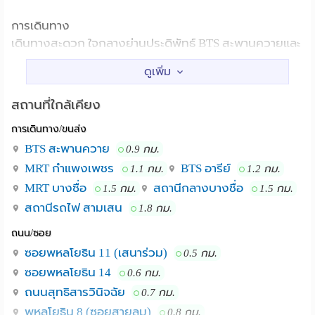
การเดินทาง
เดินทางสะดวก ใจกลางย่านประดิพัทธ์ BTS สะพานควายและ
บิ๊กซีสะพานควายอยู่แค่เอื้อม ล้อมรอบด้วยร้านสะดวกซื้อ
ร้านอาหาร ร้านกาแฟ ธนาคาร โรงเรียน ประดิพัทธ์สตรีทฟู้ด
และเพียง 5 นาทีถึงอารีย์ ร้านอาหารและแหล่งแฮงเอาท์ใหม่ ๆ
สถานที่ใกล้เคียง
ที่ตอบโจทย์คนทุกรุ่นทุกวัย
การเดินทาง/ขนส่ง
มีรถประจำทางผ่านหลายสาย ทั้งจากหน้าปากซอย และจาก
BTS สะพานควาย
0.9 กม.
ถนนพหลโยธิน แยกสะพานควาย
MRT กำแพงเพชร
BTS อารีย์
1.1 กม.
1.2 กม.
MRT บางซื่อ
สถานีกลางบางชื่อ
1.5 กม.
1.5 กม.
มาให้ไว มาเป็นสมาชิกบ้านที่อบอุ่น ในแหล่งชิค ๆ คูล ๆ ที่พรั่ง
สถานีรถไฟ สามเสน
1.8 กม.
พร้อมสิ่งอำนวยความสะดวกด้วยกัน
ถนน/ซอย
ซอยพหลโยธิน 11 (เสนาร่วม)
0.5 กม.
สถานที่ใกล้เคียง - สะพานควาย อารีย์ บิ๊กซีสะพานควาย
สวนจตุจักร โรงพยาบาลเปาโล โรงพยาบาลวิมุติ โรง
ซอยพหลโยธิน 14
0.6 กม.
พยาบาลวิชัยยุทธ หน่วยงานราชการ เช่น กระทรวงการคลัง
ถนนสุทธิสารวินิจฉัย
0.7 กม.
กรมสรรพากร กรมประชาสัมพันธ์ ล้อมรอบด้วยร้านสะดวก
พหลโยธิน 8 (ซอยสายลม)
0.8 กม.