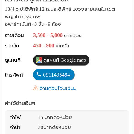
Language
18/4 ซ.ปะดิพัทธ์ 12 ถ.ประดิพัทธ์ แขวงสามเสนใน เขต
พญาไท กรุงเทพ
:
อพาร์ทเม้นท์
3 ชั้น
9 ห้อง
•
•
English
3,500 - 5,000
รายเดือน
บาท/เดือน
450 - 900
รายวัน
บาท/วัน
ดูแผนที่
ดูแผนที่ Google map
0911495494
โทรศัพท์
อ่านก่อนโอนเงิน..
ค่าใช้จ่ายอื่นๆ
ค่าไฟ
15 บาทต่อหน่วย
ค่าน้ำ
30บาทต่อหน่วย