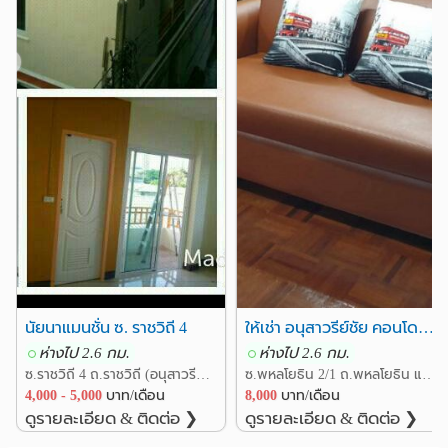
รพ.เปาโลเมโมเรียล
0.8 กม.
รพ.เปาโล เมโมเรียล พหลโยธิน
0.9 กม.
❮
❯
รพ.วิชัยยุทธ
รพ.ทหารผ่านศึก
1.2 กม.
2.2 กม.
รพ.พญาไท 2 อินเตอร์เนชันแนล
2.2 กม.
รพ.พระมงกุฎเกล้า
2.6 กม.
อื่นๆ
กรมสรรพากร
0.6 กม.
ธนาคารออมสิน สำนักงานใหญ่
0.6 กม.
แยกสะพานควาย
0.6 กม.
กระทรวงการคลัง
1.2 กม.
สนง.ขนส่งกรุงเทพมหานคร เขตพื้นที่ 5
1.5 กม.
นัยนาแมนชั่น ซ. ราชวิถี 4
ให้เช่า อนุสาวรีย์ชัย คอนโดมิเนียม ใกล้ BTS อนุสาวรีย์ชัยสมรภูมิ 40 ตารางเมตร ชั้น 3 ตกแต่งครบ
กรมการทหารสื่อสาร
1.6 กม.
ห่างไป 2.6 กม.
ห่างไป 2.6 กม.
ซ.ราชวิถี 4 ถ.ราชวิถี (อนุสาวรีชัยสมรภูมิ) แขวงสามเสนใน เขตพญาไท กรุงเทพ
ซ.พหลโยธิน 2/1 ถ.พหลโยธิน แขวงสามเสนใน เขตพญาไท กรุงเทพ
4,000 - 5,000
บาท/เดือน
8,000
บาท/เดือน
ดูรายละเอียด & ติดต่อ ❯
ดูรายละเอียด & ติดต่อ ❯