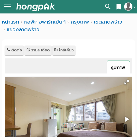
สมัครสมาชิก
หน้าแรก
หอพัก อพาร์ทเม้นท์
กรุงเทพ
เขตลาดพร้าว
หน้า
แขวงลาดพร้าว
เข้าสู่ระบบ
แรก
ค้นหา
ติดต่อ
รายละเอียด
ใกล้เคียง
อ
หอพัก ใกล้ฉัน
รูปภาพ
พาร์
ค้นจากสถานีรถไฟฟ้า
ท
ค้นตามจังหวัด
เม้น
ค้นจากสถานศึกษา
ท์
ค้นจากแผนที่
ห้อง
ค้นแบบละเอียด
พัก