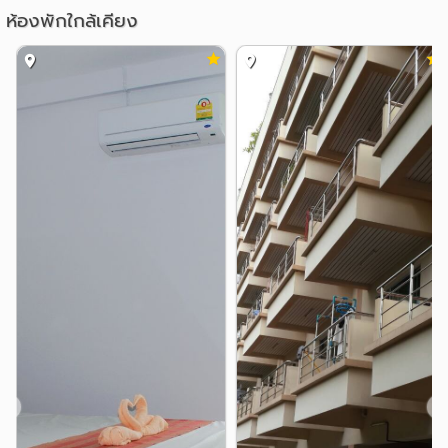
รพ.ลาดพร้าว
รพ.เวชธานี
2.5 กม.
4.0 กม.
ห้องพักใกล้เคียง
รพ.นวเวช
รพ.รามคำแหง
4.3 กม.
4.8 กม.
อื่นๆ
ถนนนาคนิวาส(ลาดพร้าว 71)
0.4 กม.
สำนักงานเขตลาดพร้าว
0.8 กม.
ซอยลาดพร้าว 110
1.8 กม.
ซอยลาดพร้าว 112
2.0 กม.
ทาวน์อินทาวน์
สหการประมูล
2.6 กม.
2.7 กม.
❮
❯