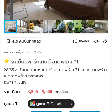
ราย
เดือน
ห้อง
พัก
419 คนบันทึกแล้ว
แจ้งลบ
ราย
คัดลอกลิงค์
อัพเดท: วันนี้, ผู้เข้าชม:
52,977
วัน
ร่มเย็นอพาร์ทเม้นท์ ลาดพร้าว 71
ลง
28/65 ซ.สังคมสงเคราะห์ 10 ถ.ลาดพร้าว 71 แขวงลาดพร้าว
เขตลาดพร้าว กรุงเทพ
โฆษณา
อพาร์ทเม้นท์
ลง
3,500 - 5,000
รายเดือน
บาท/เดือน
ประกาศ
ดูแผนที่
ดูแผนที่ Google map
ฟรี