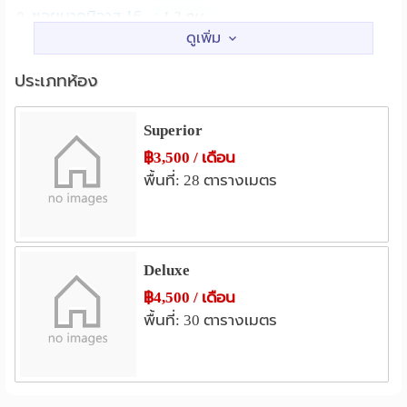
ซอยนาคนิวาส 16
1.2 กม.
สถานศึกษา
รร.บดินทรเดชา 3
0.7 กม.
ประเภทห้อง
รร.นานาชาติสิงคโปร์กรุงเทพ
3.0 กม.
รร.นานาชาติฝรั่งเศส
3.1 กม.
Superior
รร.บดินทร์เดชา (สิงห์ สิงหเสนี)
3.2 กม.
฿3,500 / เดือน
รร.สตรีวิทยา 2
ม.รัตนบัณฑิต
3.3 กม.
3.6 กม.
พื้นที่: 28 ตารางเมตร
แหล่งช๊อปปิ้ง
เทสโก้โลตัส(รามอินทรา)
0.7 กม.
เซ็นทรัลเฟสติวัล อีสต์วิลล์
0.9 กม.
Deluxe
อิมพีเรียลลาดพร้าว
1.3 กม.
฿4,500 / เดือน
บิ๊กซี ลาดพร้าว
ตลาดโชคชัย 4
1.3 กม.
1.5 กม.
พื้นที่: 30 ตารางเมตร
เดอะ เชลเตอร์ โชคชัย 4
1.6 กม.
โรงพยาบาล
รพ.เปาโล เมโมเรียล โชคชัย4
1.6 กม.