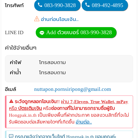
083-990-3828
089-492-4895
โทรศัพท์
Language
อ่านก่อนโอนเงิน..
:
Add ด้วยเบอร์ 083-990-3828
LINE ID
English
ค่าใช้จ่ายอื่นๆ
ค่าไฟ
โทรสอบถาม
ค่าน้ำ
โทรสอบถาม
อีเมล์
nuttapon.pornsiripong@gmail.com
ระวังถูกหลอกโอนเงิน!!
ผ่าน
7-Eleven, True Wallet, mPay
หรือ
บัตรเติมเงิน
หรือ
ช่องทางที่ไม่สามารถทราบชื่อผู้รับ
Hongpak.in.th เป็นเพียงพื้นที่ฝากประกาศ ขอสงวนสิทธิ์ที่จะไม่
รับผิดชอบต่อเสียหายใดๆที่เกิดขึ้น
อ่านต่อ..
กรุณาแจ้งว่าดูจากเว็บไซต์ Hongpak.in.th ขอบคุณค่ะ