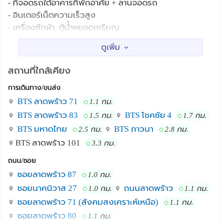
- ที่จอดรถใต้อาคารที่พักอาศัย + ลานจอดรถ
- อินเตอร์เน็ตความเร็วสูง
- เครื่องซักผ้า, ตู้น้ำหยอดเหรียญ
- รปภ.ประจำการตลอดคืน พร้อมกล้องวงจรปิด 24 ชม
- คียร์การ์ด
- มีมอเตอร์ไซด์รับจ้างเข้าออกตลอดเวลา
สถานที่ใกล้เคียง
- เซ็นทรัลเฟสติวัล อีสต์วิลล์ - เทสโก โลตัส -
สถานที่ใกล้เคียง :
การเดินทาง/ขนส่ง
โฮมโปร รามอินทรา
BTS ลาดพร้าว 71
1.1 กม.
BTS ลาดพร้าว 83
BTS โชคชัย 4
1.5 กม.
1.7 กม.
BTS มหาดไทย
BTS ภาวนา
2.5 กม.
2.8 กม.
BTS ลาดพร้าว 101
3.3 กม.
ถนน/ซอย
ซอยลาดพร้าว 87
1.0 กม.
ซอยนาคนิวาส 27
ถนนลาดพร้าว
1.0 กม.
1.1 กม.
ซอยลาดพร้าว 71 (สังคมสงเคราะห์เหนือ)
1.1 กม.
ซอยลาดพร้าว 80
1.1 กม.