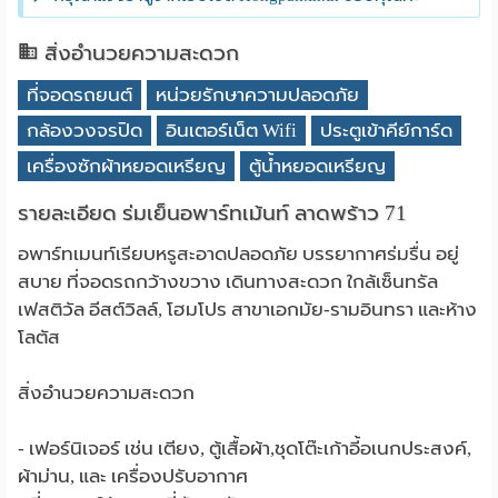
สิ่งอำนวยความสะดวก
ที่จอดรถยนต์
หน่วยรักษาความปลอดภัย
กล้องวงจรปิด
อินเตอร์เน็ต Wifi
ประตูเข้าคีย์การ์ด
เครื่องซักผ้าหยอดเหรียญ
ตู้น้ำหยอดเหรียญ
รายละเอียด ร่มเย็นอพาร์ทเม้นท์ ลาดพร้าว 71
อพาร์ทเมนท์เรียบหรูสะอาดปลอดภัย บรรยากาศร่มรื่น อยู่
สบาย ที่จอดรถกว้างขวาง เดินทางสะดวก ใกล้เซ็นทรัล
เฟสติวัล อีสต์วิลล์, โฮมโปร สาขาเอกมัย-รามอินทรา และห้าง
โลตัส
สิ่งอำนวยความสะดวก
- เฟอร์นิเจอร์ เช่น เตียง, ตู้เสื้อผ้า,ชุดโต๊ะเก้าอี้อเนกประสงค์,
ผ้าม่าน, และ เครื่องปรับอากาศ