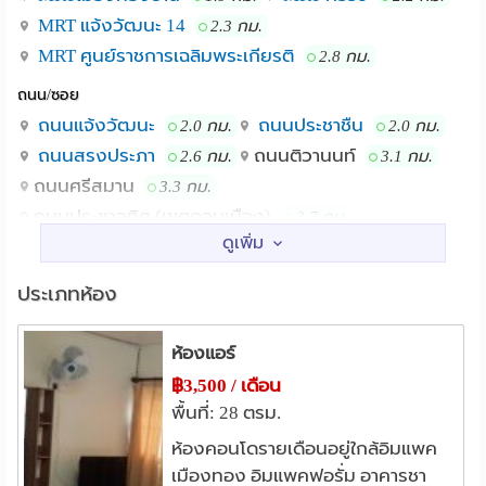
MRT แจ้งวัฒนะ 14
2.3 กม.
MRT ศูนย์ราชการเฉลิมพระเกียรติ
2.8 กม.
ถนน/ซอย
ถนนแจ้งวัฒนะ
ถนนประชาชืน
2.0 กม.
2.0 กม.
ถนนสรงประภา
ถนนติวานนท์
2.6 กม.
3.1 กม.
ถนนศรีสมาน
3.3 กม.
ถนนประชาอุทิศ (เขตดอนเมือง)
3.7 กม.
สถานศึกษา
ศิลปากร City Campus
0.4 กม.
ประเภทห้อง
ม.สุโขทัยธรรมาธิราช
2.0 กม.
สถาบันการจัดการปัญญาภิวัฒน์
2.7 กม.
ห้องแอร์
สถาบันปัญญาภิวัฒน์
2.7 กม.
฿3,500 / เดือน
รร.กองทัพบกอุปถัมภ์ ช่างกล ขส.ทบ.
3.3 กม.
พื้นที่: 28 ตรม.
สถาบันวิจัยจุฬาภรณ์
4.4 กม.
ห้องคอนโดรายเดือนอยู่ใกล้อิมแพค
เมืองทอง อิมแพคฟอรั่ม อาคารชา
แหล่งช๊อปปิ้ง