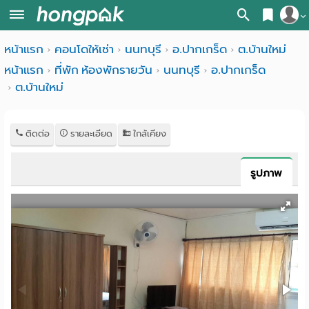
สมัครสมาชิก
หน้าแรก
คอนโดให้เช่า
นนทบุรี
อ.ปากเกร็ด
ต.บ้านใหม่
หน้า
หน้าแรก
ที่พัก ห้องพักรายวัน
นนทบุรี
อ.ปากเกร็ด
เข้าสู่ระบบ
แรก
ต.บ้านใหม่
ค้นหา
อ
หอพัก ใกล้ฉัน
ติดต่อ
รายละเอียด
ใกล้เคียง
พาร์
ค้นจากสถานีรถไฟฟ้า
รูปภาพ
ท
ค้นตามจังหวัด
เม้น
ค้นจากสถานศึกษา
ท์
ค้นจากแผนที่
ห้อง
ค้นแบบละเอียด
พัก