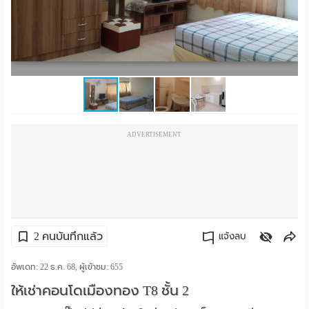
ราย
เดือน
ห้อง
พัก
ราย
ADVERTISEMENT
วัน
ลง
โฆษณา
2 คนบันทึกแล้ว
แจ้งลบ
ลง
คัดลอกลิงค์
อัพเดท: 22 ธ.ค. 68, ผู้เข้าชม:
655
ประกาศ
ให้เช่าคอนโดเมืองทอง T8 ชั้น 2
ฟรี