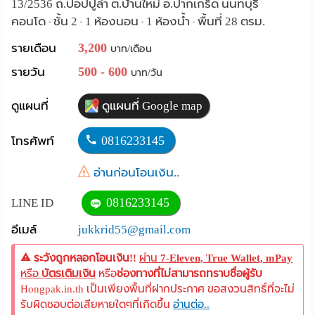
13/2536 ถ.ป๊อปปูล่า ต.บ้านใหม่ อ.ปากเกร็ด นนทบุรี
Language
คอนโด
ชั้น 2
1 ห้องนอน
1 ห้องน้ำ
พื้นที่ 28 ตรม.
•
•
•
•
3,200
รายเดือน
:
บาท/เดือน
500 - 600
รายวัน
บาท/วัน
English
ดูแผนที่
ดูแผนที่ Google map
0816233145
โทรศัพท์
อ่านก่อนโอนเงิน..
0816233145
LINE ID
อีเมล์
jukkrid55@gmail.com
ระวังถูกหลอกโอนเงิน!!
ผ่าน
7-Eleven, True Wallet, mPay
หรือ
บัตรเติมเงิน
หรือ
ช่องทางที่ไม่สามารถทราบชื่อผู้รับ
Hongpak.in.th เป็นเพียงพื้นที่ฝากประกาศ ขอสงวนสิทธิ์ที่จะไม่
รับผิดชอบต่อเสียหายใดๆที่เกิดขึ้น
อ่านต่อ..