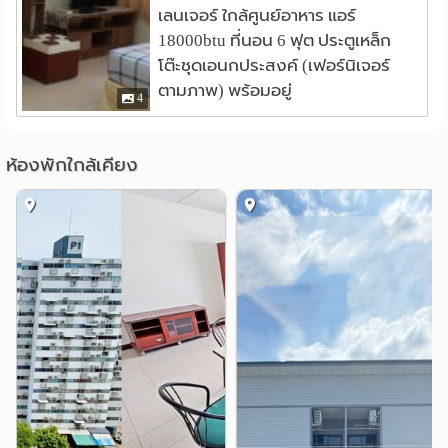
เลนเจอร์ ใกล้ศูนย์อาหาร แอร์
แม็คโคร เมืองทองธานี
1.2 กม.
18000btu ที่นอน 6 ฟุต ประตูเหล็ก
โลตัส แจ้งวัฒนะ
1.9 กม.
โต๊ะชุดเอนกประสงค์ (เฟอร์นิเจอร์
ดิ อเวนิว แจ้งวัฒนะ
2.1 กม.
ตามภาพ) พร้อมอยู่
4
แม็คโคร แจ้งวัฒนะ
2.2 กม.
โรบินสัน ไลฟ์สไตล์ ศรีสมาน
3.0 กม.
เซ็นทรัล แจ้งวัฒนะ
3.0 กม.
ห้องพักใกล้เคียง
โรงพยาบาล
รพ.มงกุฎวัฒนะ
รพ.มิตรไมตรี
2.2 กม.
3.2 กม.
รพ.เวิลด์เมดิคอล
3.3 กม.
อื่นๆ
อิมแพคเมืองทองธานี
0.8 กม.
สถาบันสิ่งแวดล้อมไทย
1.9 กม.
ทางแยกต่างระดับแจ้งวัฒนะ
2.0 กม.
อาคารซอฟแวร์ปาร์ค
2.8 กม.
กรมการสื่อสารทหาร
2.9 กม.