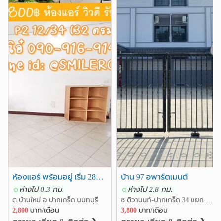
สถานีตำรวจภูธรปากเกร็ด
3.0 กม.
❮
❯
ห้องแอร์ พร้อมอยู่ เริ่ม 2800฿ เมืองทองธานี P2,T2,T11 ใกล้ คอสโม้ รร.เซนฟรัง ม.ศิลปากร ตึก commando
บ้าน 97 อพาร์ตเมนต์
ห่างไป 0.3 กม.
ห่างไป 2.8 กม.
ต.บ้านใหม่ อ.ปากเกร็ด นนทบุรี
ซ.ติวานนท์-ปากเกร็ด 34 แยก 20 ต.บางพูด อ.ปากเกร็ด นนทบุรี
2,800
บาท/เดือน
3,800
บาท/เดือน