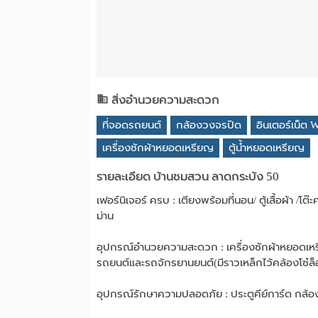
สิ่งอำนวยความสะดวก
ที่จอดรถยนต์
กล้องวงจรปิด
อินเตอร์เน็ต W
เครื่องซักผ้าหยอดเหรียญ
ตู้น้ำหยอดเหรียญ
รายละเอียด บ้านชมสวน ลาดกระบัง 50
เฟอร์นิเจอร์ ครบ : เตียงพร้อมที่นอน/ ตู้เสื้อผ้า /โ
ม่าน
อุปกรณ์อำนวยความสะดวก : เครื่องซักผ้าหยอดเหร
รถยนต์และรถจักรยานยนต์(มีราวเหล็กไว้คล้องโซ๋ล
อุปกรณ์รักษาความปลอดภัย : ประตูคีย์การ์ด กล้อ