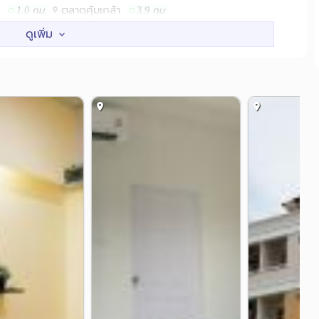
ตลาดคุ้มเกล้า
1.0 กม.
3.9 กม.
ง
สะพานหัวตะเข้
วัดหัวคู้
0.6 กม.
1.0 กม.
1.6 กม.
สะพานร่มเกล้า
กม.
3.7 กม.