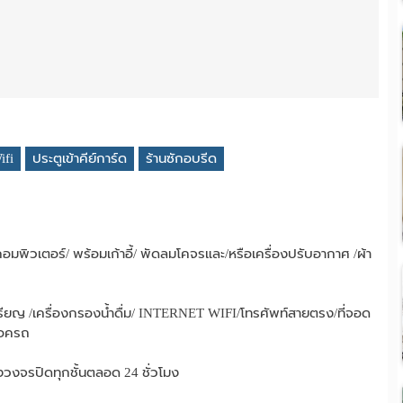
ifi
ประตูเข้าคีย์การ์ด
ร้านซักอบรีด
ต๊ะคอมพิวเตอร์/ พร้อมเก้าอี้/ พัดลมโคจรและ/หรือเครื่องปรับอากาศ /ผ้า
ียญ /เครื่องกรองน้ำดื่ม/ INTERNET WIFI/โทรศัพท์สายตรง/ที่จอด
็อครถ
งวงจรปิดทุกชั้นตลอด 24 ชั่วโมง