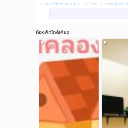
ตลาดนัดสุวรรณภูมิ
ตลาดหัวตะเข้
0.2 กม.
ตลาดนครฉลองกรุง
4.9 กม.
โรงพยาบาล
รพ.ลาดกระบัง
0.5 กม.
ห้องพักใกล้เคียง
อื่นๆ
สามแยกสุขสมาน
สะพานฉลองกรุ
0.5 กม.
สำนักงานศุลกากรตรวจสินค้าลาดกระบัง
3.3 