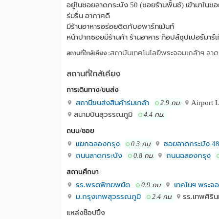
อยู่ในซอยลาดกระบัง 50 (ซอยร้านพั้นช์) เข้ามาใ
ร่มรื่น อากาศดี
มีร้านอาหารอร่อยติดกับอพาร์ทเม้นท์
หน้าปากซอยมีร้านค้า ร้านอาหาร ท็อปส์ซุปเปอร์มาร์
สถาบันเทคโนโลยีพระจอมเกล้าฯ ลาด
สถานที่ใกล้เคียง :
สถานที่ใกล้เคียง
การเดินทาง/ขนส่ง
สถานีขนส่งสินค้าร่มเกล้า
Airport 
2.9 กม.
สนามบินสุวรรณภูมิ
4.4 กม.
ถนน/ซอย
แยกฉลองกรุง
ซอยลาดกระบัง 4
0.3 กม.
ถนนลาดกระบัง
ถนนฉลองกรุง
0.8 กม.
สถานศึกษา
รร.พรตพิทยพยัต
เทคโนฯ พระจอม
0.9 กม.
ม.กรุงเทพสุวรรณภูมิ
รร.เทพศิริน
2.4 กม.
แหล่งช๊อปปิ้ง