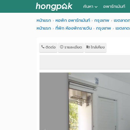
ค้นหา
อพาร์ทเม้นท์
หอพัก ใกล้ฉัน
หน้าแรก
หอพัก อพาร์ทเม้นท์
กรุงเทพ
เขตลาดก
หน้าแรก
ที่พัก ห้องพักรายวัน
กรุงเทพ
เขตลาด
ค้นจากสถานีรถไฟฟ้า
ค้นตามจังหวัด
ติดต่อ
รายละเอียด
ใกล้เคียง
ค้นจากสถานศึกษา
ค้นจากแผนที่
ค้นแบบละเอียด