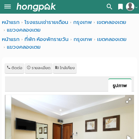
สมัครสมาชิก
หน้าแรก
โรงแรมเช่ารายเดือน
กรุงเทพ
เขตคลองเตย
หน้า
แขวงคลองเตย
เข้าสู่ระบบ
แรก
หน้าแรก
ที่พัก ห้องพักรายวัน
กรุงเทพ
เขตคลองเตย
แขวงคลองเตย
ค้นหา
อ
หอพัก ใกล้ฉัน
ติดต่อ
รายละเอียด
ใกล้เคียง
พาร์
ค้นจากสถานีรถไฟฟ้า
ท
ค้นตามจังหวัด
รูปภาพ
เม้น
ค้นจากสถานศึกษา
ท์
ค้นจากแผนที่
ห้อง
ค้นแบบละเอียด
พัก