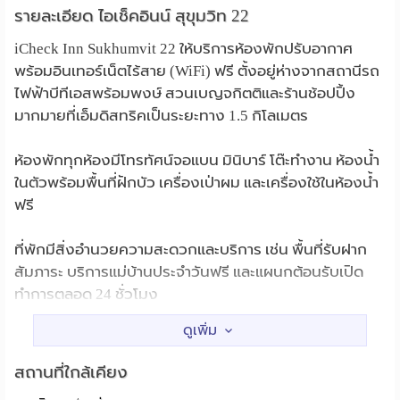
รายละเอียด ไอเช็คอินน์ สุขุมวิท 22
iCheck Inn Sukhumvit 22 ให้บริการห้องพักปรับอากาศ
พร้อมอินเทอร์เน็ตไร้สาย (WiFi) ฟรี ตั้งอยู่ห่างจากสถานีรถ
ไฟฟ้าบีทีเอสพร้อมพงษ์ สวนเบญจกิตติและร้านช้อปปิ้ง
มากมายที่เอ็มดิสทริคเป็นระยะทาง 1.5 กิโลเมตร
ห้องพักทุกห้องมีโทรทัศน์จอแบน มินิบาร์ โต๊ะทำงาน ห้องน้ำ
ในตัวพร้อมพื้นที่ฝักบัว เครื่องเป่าผม และเครื่องใช้ในห้องน้ำ
ฟรี
ที่พักมีสิ่งอำนวยความสะดวกและบริการ เช่น พื้นที่รับฝาก
สัมภาระ บริการแม่บ้านประจำวันฟรี และแผนกต้อนรับเปิด
ทำการตลอด 24 ชั่วโมง
ย่านที่พักเต็มไปด้วยร้านค้าและร้านสะดวกซื้อมากมาย ที่พัก
ตั้งอยู่ห่างจากร้านอาหารนานาชาติและอาหารไทยหลายแห่ง
สถานที่ใกล้เคียง
โดยใช้เวลาเดินสั้น ๆ ห่างจากศูนย์ประชุมแห่งชาติสิริกิติ์โดย