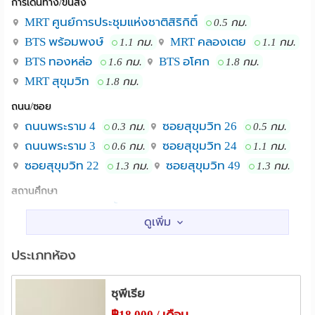
การเดินทาง/ขนส่ง
ใช้เวลาเดิน 15 นาที และห่างจากสนามบินนานาชาติ
สุวรรณภูมิเป็นระยะทาง 33 กิโลเมตร
MRT ศูนย์การประชุมแห่งชาติสิริกิติ์
0.5 กม.
BTS พร้อมพงษ์
MRT คลองเตย
1.1 กม.
1.1 กม.
คลองเตยเป็นจุดหมายยอดเยี่ยมสำหรับผู้เดินทางที่สนใจ
BTS ทองหล่อ
BTS อโศก
1.6 กม.
1.8 กม.
ท่องราตรี ช้อปปิ้งเสื้อผ้า และช้อปปิ้ง
MRT สุขุมวิท
1.8 กม.
MRT สุขุมุวิท BTS พร้อมพงษ์ ศูนย์ประชุมแห่ง
สถานที่ใกล้เคียง :
ถนน/ซอย
ขาติสิริกิต ศุนย์การค้า เอมโพเรียม เอมควอเทีย
ถนนพระราม 4
ซอยสุขุมวิท 26
0.3 กม.
0.5 กม.
ถนนพระราม 3
ซอยสุขุมวิท 24
0.6 กม.
1.1 กม.
ซอยสุขุมวิท 22
ซอยสุขุมวิท 49
1.3 กม.
1.3 กม.
สถานศึกษา
ม.กรุงเทพ กล้วยน้ำไท
2.2 กม.
ม.ศรีนครินทรวิโรฒ
2.6 กม.
ม.เทคโนโลยีราชมงคลกรุงเทพ
3.0 กม.
ประเภทห้อง
ม.เทคโนโลยีราชมงคล เทคนิคกรุงเทพ
3.0 กม.
วิทยาลัยพยาบาลสภากาชาดไทย
3.5 กม.
ซุพีเรีย
วิทยาลัยพยาบาลตํารวจ
3.9 กม.
฿18,000 / เดือน