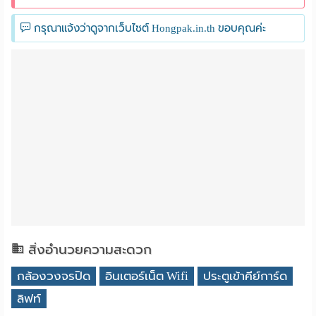
กรุณาแจ้งว่าดูจากเว็บไซต์ Hongpak.in.th ขอบคุณค่ะ
สิ่งอำนวยความสะดวก
กล้องวงจรปิด
อินเตอร์เน็ต Wifi
ประตูเข้าคีย์การ์ด
ลิฟท์