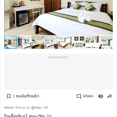
ราย
เดือน
ห้อง
พัก
ราย
ADVERTISEMENT
วัน
ลง
โฆษณา
ลง
1 คนบันทึกแล้ว
แจ้งลบ
ประกาศ
คัดลอกลิงค์
อัพเดท: 28 เม.ย. 62, ผู้เข้าชม:
559
ฟรี
ไอเช็คอินน์ สุขุมวิท 22