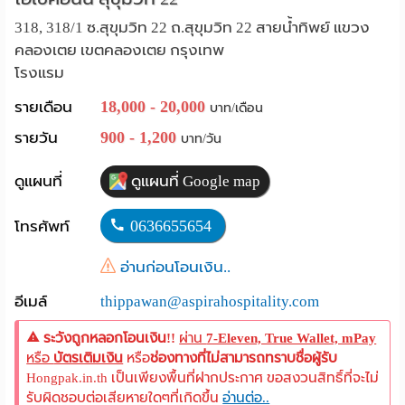
Language
318, 318/1 ซ.สุขุมวิท 22 ถ.สุขุมวิท 22 สายน้ำทิพย์ แขวง
คลองเตย เขตคลองเตย กรุงเทพ
:
โรงแรม
English
18,000 - 20,000
รายเดือน
บาท/เดือน
900 - 1,200
รายวัน
บาท/วัน
ดูแผนที่
ดูแผนที่ Google map
0636655654
โทรศัพท์
อ่านก่อนโอนเงิน..
อีเมล์
thippawan@aspirahospitality.com
ระวังถูกหลอกโอนเงิน!!
ผ่าน
7-Eleven, True Wallet, mPay
หรือ
บัตรเติมเงิน
หรือ
ช่องทางที่ไม่สามารถทราบชื่อผู้รับ
Hongpak.in.th เป็นเพียงพื้นที่ฝากประกาศ ขอสงวนสิทธิ์ที่จะไม่
รับผิดชอบต่อเสียหายใดๆที่เกิดขึ้น
อ่านต่อ..