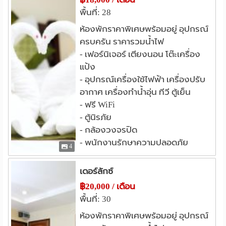
พื้นที่: 28
แหล่งช๊อปปิ้ง
ตลาดคลองเตย
โลตัส พระราม 4
0.6 กม.
0.7 กม.
ห้องพักราคาพิเศษพร้อมอยู่ อุปกรณ์
ครบครัน ราคารวมน้ำไฟ
เทอร์มินอล 21 อโศก
1.8 กม.
- เฟอร์นิเจอร์ เตียงนอน โต๊ะเครื่อง
สวนลุมไนท์บาซาร์
2.1 กม.
แป้ง
เซ็นทรัล เอ็มบาสซี
3.1 กม.
- อุปกรณ์เครื่องใช้ไฟฟ้า เครื่องปรับ
เซ็นทรัล สีลมคอมเพล็กซ์
3.2 กม.
อากาศ เครื่องทำน้ำอุ่น ทีวี ตู้เย็น
โรงพยาบาล
- ฟรี WiFi
รพ.พร้อมมิตร
1.7 กม.
- ตู้นิรภัย
- กล้องวงจรปิด
รพ.สมิติเวช สุขุมวิท
รพ.สุขุมวิท
2.0 กม.
2.5 กม.
- พนักงานรักษาความปลอดภัย
รพ.กล้วยน้ำไท
รพ.จักษุ รัตนิน
2.7 กม.
2.7 กม.
4
รพ.คามิลเลียน
2.9 กม.
เดอร์ลักซ์
อื่นๆ
฿20,000 / เดือน
อาคารมาลีนนท์
สวนลุมพินี
1.0 กม.
2.8 กม.
พื้นที่: 30
เครือสหพัฒน์
สภากาชาดไทย
3.1 กม.
3.2 กม.
ห้องพักราคาพิเศษพร้อมอยู่ อุปกรณ์
แยกมิตรสัมพันธ์ ราชเทวี
RCA
3.3 กม.
3.4 กม.