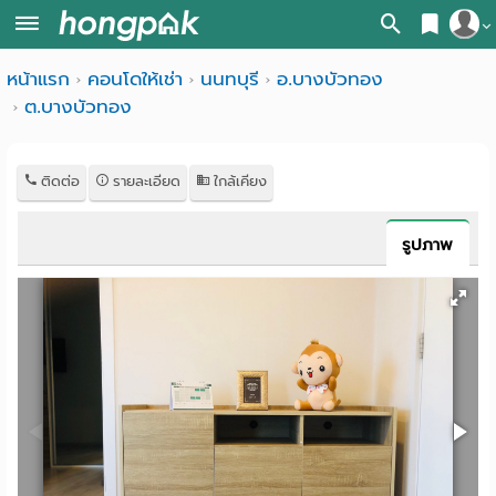
สมัครสมาชิก
หน้าแรก
คอนโดให้เช่า
นนทบุรี
อ.บางบัวทอง
หน้า
ต.บางบัวทอง
เข้าสู่ระบบ
แรก
ค้นหา
ติดต่อ
รายละเอียด
ใกล้เคียง
อ
หอพัก ใกล้ฉัน
รูปภาพ
พาร์
ค้นจากสถานีรถไฟฟ้า
ท
ค้นตามจังหวัด
เม้น
ค้นจากสถานศึกษา
ท์
ค้นจากแผนที่
ห้อง
ค้นแบบละเอียด
พัก