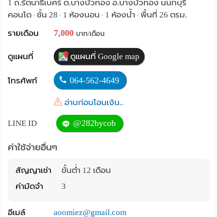
1 ถ.รัตนาธิเบศร์ ต.บางบัวทอง อ.บางบัวทอง นนทบุรี
Language
คอนโด
ชั้น 28
1 ห้องนอน
1 ห้องน้ำ
พื้นที่ 26 ตรม.
•
•
•
•
7,000
รายเดือน
:
บาท/เดือน
English
ดูแผนที่
ดูแผนที่ Google map
064-562-4649
โทรศัพท์
อ่านก่อนโอนเงิน..
@282bycob
LINE ID
ค่าใช้จ่ายอื่นๆ
สัญญาเช่า
ขั้นต่ำ 12 เดือน
ค่ามัดจำ
3
อีเมล์
aoomiez@gmail.com