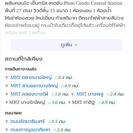
พลัมคอนโด เซ็นทรัล สเตชั่น Plum Condo Central Station
พืนที่ 27 ตรม วิวดีชั้น 15 ขนาด 1 ห้องนอน 1 ห้องน้ำ
ให้เช่าห้องสวย ใหม่เอี่ยม ทำเลดีมาก ติดรถไฟฟ้าสายสีม่วง
ห้องเช่าพร้อมอยู่ กระเป๋าใบเดียวก็อยู่ได้แล้ว เครื่องใช้ไฟฟ้า
พร้อม แอร์ 2 เครื่อง
ทีวีจอแบน ตู้เย็น เครื่องทำน้ำอุ่น เตาอบ พร้อมเครื่องครัว
บรรยากาศดีเว่อ
สถานที่ใกล้เคียง
ราคา 7,000 บาท/เดือน
การเดินทาง/ขนส่ง
สิ่งอำนวยความสะดวก
MRT ตลาดบางใหญ่
0.4 กม.
- สวนสาธารณะ
MRT สามแยกบางใหญ่
0.9 กม.
- Jogging Track
MRT คลองบางไผ่
MRT บางพลู
1.6 กม.
2.4 กม.
- Bicycle Lane
MRT บางรักใหญ่
MRT ท่าอิฐ
3.6 กม.
4.9 กม.
- ศาลาพักผ่อนภายในสวน
ถนน/ซอย
- Lobby 3 โซน
ถนนรัตนาธิเบศร์
0.5 กม.
- ห้องอ่านหนังสือ
- พื้นที่อเนกประสงค์
ถนนกาญจนาภิเษก
2.4 กม.