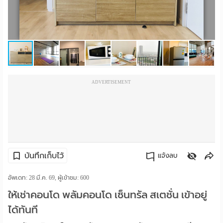
ราย
เดือน
ห้อง
พัก
ADVERTISEMENT
ราย
วัน
ลง
โฆษณา
บันทึกเก็บไว้
แจ้งลบ
ลง
คัดลอกลิงค์
อัพเดท: 28 มี.ค. 69, ผู้เข้าชม:
600
ให้เช่าคอนโด พลัมคอนโด เซ็นทรัล สเตชั่น เข้าอยู่
ประกาศ
ได้ทันที
ฟรี