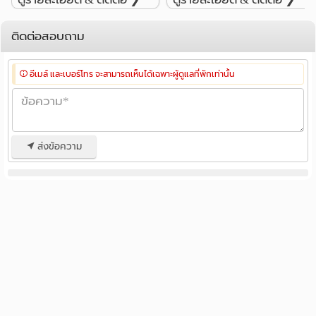
⏩ https://www.facebook.com/Bigfivecondo.rent/
ที่ตั้ง ติดเซ็นทรัลเวสต์เกต ริมถนนรัตนาธิเบศร์ อ.บางใหญ่
ติดต่อสอบถาม
จ. นนทบุรี
1. MRT สถานีสามแยกบางใหญ่ 400 เมตร 2.
สถานที่ใกล้เคียง :
อีเมล์ และเบอร์โทร จะสามารถเห็นได้เฉพาะผู้ดูแลที่พักเท่านั้น
MRT สถานีตลาดบางใหญ่ 800 เมตร 3. BB Market 500
เมตร 4. ตลาดกลางบางใหญ่ 700 เมตร 5. เซ็นทรัล เวสต์เกต
0 เมตร 6. บิ๊กซี รัตนาธิเบศร์ 800 เมตร 7. บิ๊กซี บางใหญ่ 1.2
กม. 8. โฮมโปร 800 เมตร 9. โรงภาพยนตร์ SF Cinema 1.3
ส่งข้อความ
กม. 10. ห้างบิ๊กคิง 1.1 กม. 11. อินเด๊กซ์ ลิฟวิ่งมอลล์ 600
เมตร 12. ร.พ. เกษมราษฎร์ 1 กม.