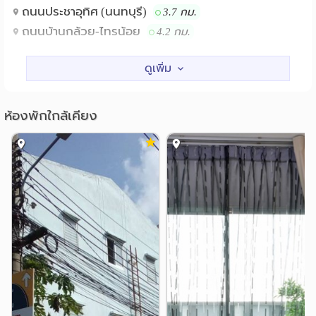
- ห้องเกมส์
ถนนประชาอุทิศ (นนทบุรี)
3.7 กม.
- สระว่ายน้ำ
ถนนบ้านกล้วย-ไทรน้อย
4.2 กม.
- Sky Lounge
สถานศึกษา
- ฟิตเนสลอยฟ้า
รร.นนทบุรีวิทยาลัย
4.7 กม.
- ห้องโยคะ
รร.เตรียมอุดมศึกษาพัฒนาการ นนทบุรี
- ห้องชกมวย
4.8 กม.
ห้องพักใกล้เคียง
- ห้องซาวน่า
แหล่งช๊อปปิ้ง
- สวนลอยฟ้า
เซ็นทรัลพลาซา เวสต์เกต
0.1 กม.
- ระบบโทรทัศน์วงจรปิด
อีเกีย บางใหญ่
0.1 กม.
- รปภ. 24 ชม.
ตลาดนัดแสงจันทร์ถาวร (บางใหญ่-แก้วอินทร์)
2.4 กม.
สถานที่สำคัญใกล้เคียง
ตลาดเจ้าพระยา
4.9 กม.
1. MRT สถานีสามแยกบางใหญ่ 400 เมตร
2. MRT สถานีตลาดบางใหญ่ 800 เมตร
โรงพยาบาล
3. BB Market 500 เมตร
รพ.เกษมราษฎร์ อินเตอร์เนชั่นแนล รัตนาธิเบศร์
4. ตลาดกลางบางใหญ่ 700 เมตร
0.4 กม.
5. เซ็นทรัล เวสต์เกต 0 เมตร
รพ.เกษมราษฎร์ รัตนาธิเบศร์
1.3 กม.
6. บิ๊กซี รัตนาธิเบศร์ 800 เมตร