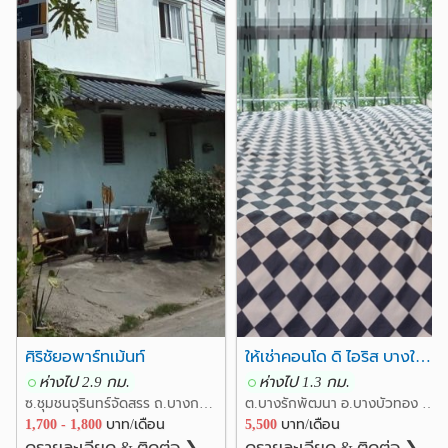
รพ.บางใหญ่
รพ.บางบัวทอง
3.6 กม.
4.7 กม.
7. บิ๊กซี บางใหญ่ 1.2 กม.
8. โฮมโปร 800 เมตร
อื่นๆ
9. โรงภาพยนตร์ SF Cinema 1.3 กม.
แยกต่างระดับบางใหญ่
0.5 กม.
10. ห้างบิ๊กคิง 1.1 กม.
ที่ว่าการอำเภอบางใหญ๋
❮
❯
0.8 กม.
11. อินเด๊กซ์ ลิฟวิ่งมอลล์ 600 เมตร
วัดสวนแก้ว
3.8 กม.
12. ร.พ. เกษมราษฎร์ 1 กม.
สำนักงานเทศบาลเมืองบางแม่นาง
3.8 กม.
วัดลาดปลาดุก
4.4 กม.
โซน บางใหญ่ รัตนาธิเบศร์ นนทบุรี
สนามกีฬาจังหวัดนนทบุรี
4.5 กม.
----------------------------------------------------------
สนใจชมห้องหรือสอบถามรายละเอียดได้ทุกเวลา
☎ โทร : 064-562-4649 , 064-649-5151
📲 Line ID : @282bycob (มี @นำหน้าด้วย)
👉 หรือคลิ๊ก https://line.me/ti/p/UB9RsMz9z4
📍 เพจ : https://www.facebook.com/Bigfivecondo.rent
ศิริชัยอพาร์ทเม้นท์
ให้เช่าคอนโด ดิ ไอริส บางใหญ่ THE IRIS BANGYAI
(@Bigfivecondo.rent)
ห่างไป 2.9 กม.
ห่างไป 1.3 กม.
🌐 www : https://bigfiverealestate.business.site
ซ.ชุมชนจุรินทร์จัดสรร ถ.บางกรวยไทรน้อย ต.บางรักพัฒนา อ.บางบัวทอง นนทบุรี
ต.บางรักพัฒนา อ.บางบัวทอง นนทบุรี
---------------------------------------------------------
1,700 - 1,800
บาท/เดือน
5,500
บาท/เดือน
หรือคลิ๊ก เข้าชมได้ที่
ดูรายละเอียด & ติดต่อ ❯
ดูรายละเอียด & ติดต่อ ❯