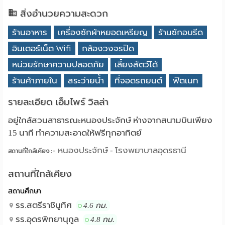
สิ่งอำนวยความสะดวก
ร้านอาหาร
เครื่องซักผ้าหยอดเหรียญ
ร้านซักอบรีด
อินเตอร์เน็ต Wifi
กล้องวงจรปิด
หน่วยรักษาความปลอดภัย
เลี้ยงสัตว์ได้
ร้านค้าภายใน
สระว่ายน้ำ
ที่จอดรถยนต์
ฟิตเนท
รายละเอียด เอ็มไพร์ วิลล่า
อยู่ใกล้สวนสาธารณะหนองประจักษ์ ห่างจากสนามบินเพียง
15 นาที ทำความสะอาดให้ฟรีทุกอาทิตย์
- หนองประจักษ์ - โรงพยาบาลอุดรธานี
สถานที่ใกล้เคียง :
สถานที่ใกล้เคียง
สถานศึกษา
รร.สตรีราชินูทิศ
4.6 กม.
รร.อุดรพิทยานุกูล
4.8 กม.