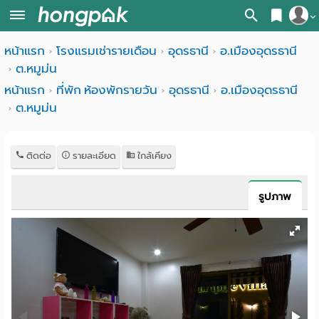
สมัครสมาชิก
หน้าแรก
โรงแรมเช่ารายเดือน
อุดรธานี
อ.เมืองอุดรธานี
หน้า
ต.หมูม่น
เข้าสู่ระบบ
แรก
หน้าแรก
ที่พัก ห้องพักรายวัน
อุดรธานี
อ.เมืองอุดรธานี
ต.หมูม่น
ค้นหา
อ
หอพัก ใกล้ฉัน
ติดต่อ
รายละเอียด
ใกล้เคียง
พาร์
ค้นจากสถานีรถไฟฟ้า
ท
ค้นตามจังหวัด
รูปภาพ
เม้น
ค้นจากสถานศึกษา
ท์
ค้นจากแผนที่
ห้อง
ค้นแบบละเอียด
พัก