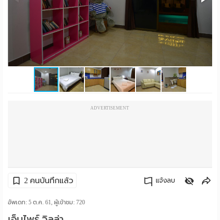
ราย
เดือน
ห้อง
พัก
ราย
ADVERTISEMENT
วัน
ลง
โฆษณา
ลง
2 คนบันทึกแล้ว
แจ้งลบ
ประกาศ
คัดลอกลิงค์
อัพเดท: 5 ต.ค. 61, ผู้เข้าชม:
720
ฟรี
เอ็มไพร์ วิลล่า