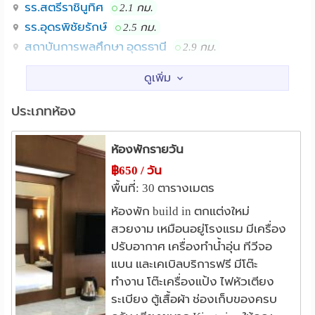
รร.สตรีราชินูทิศ
มหาวิทยาลัยราชภัฏอุดรธานี Mini Big C Seven
2.1 กม.
สถานที่ใกล้เคียง :
Eleven Udon Hi Tech Night Bazaar วิทยาลัยสารพัดช่าง
รร.อุดรพิชัยรักษ์
2.5 กม.
โรงเรียนช่างกล
สถาบันการพลศึกษา อุดรธานี
2.9 กม.
วิทยาลัยสันตพล
3.9 กม.
แหล่งช๊อปปิ้ง
ประเภทห้อง
เซ็นทรัลพลาซา อุดรธานี
1.5 กม.
เทสโก้โลตัส(ยูดี ทาวน์)
1.5 กม.
ห้องพักรายวัน
เทสโก้โลตัส(นาดี อุดรธานี)
5.0 กม.
฿650 / วัน
โรงพยาบาล
พื้นที่: 30 ตารางเมตร
รพ.กรุงเทพอุดร
รพ.อุดรธานี
1.8 กม.
2.6 กม.
ห้องพัก build in ตกแต่งใหม่
สวยงาม เหมือนอยู่โรงแรม มีเครื่อง
ปรับอากาศ เครื่องทำน้ำอุ่น ทีวีจอ
แบน และเคเบิลบริการฟรี มีโต๊ะ
ทำงาน โต๊ะเครื่องแป้ง ไฟหัวเตียง
ระเบียง ตู้เสื้อผ้า ช่องเก็บของครบ