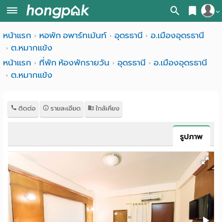
สมัครสมาชิก
หน้าแรก
หอพัก อพาร์ทเม้นท์
อุดรธานี
อ.เมืองอุดรธานี
หน้า
ต.หมากแข้ง
เข้าสู่ระบบ
แรก
หน้าแรก
ที่พัก ห้องพักรายวัน
อุดรธานี
อ.เมืองอุดรธานี
ต.หมากแข้ง
ค้นหา
อ
หอพัก ใกล้ฉัน
ติดต่อ
รายละเอียด
ใกล้เคียง
พาร์
ค้นจากสถานีรถไฟฟ้า
ท
ค้นตามจังหวัด
รูปภาพ
เม้น
ค้นจากสถานศึกษา
ท์
ค้นจากแผนที่
ห้อง
ค้นแบบละเอียด
พัก