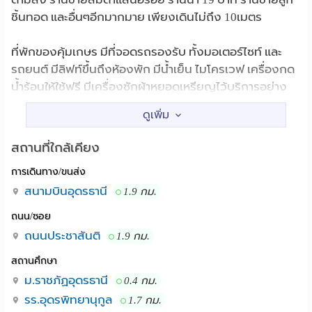
ชิ้นทอด และอื่นๆอีกมากมาย เพียงเดินไม่ถึง 10เมตร
ที่พักของคุ้มเกษร มีที่จอดรถรองรับ ทั้งมอเตอร์ไซท์ และ
รถยนต์ มีลิฟท์ขึ้นถึงห้องพัก มีน้ำเย็น ไมโครเวฟ เครื่องกด
น้ำร้อนให้ใช้ฟรี มีเครื่องซักผ้าหยอดเหรียญไว้บริการอย่าง
พอเพียง Free Wifi internet ความเร็วสูง สงบ ปลอดภัย
ด้วยคนดูแลตลอด 24 ชั่วโมง และกล้องวงจรปิด ทำให้คุณ
สบายใจในการพักผ่อน อากาศดี
สถานที่ใกล้เคียง
การเดินทาง/ขนส่ง
ห้องพัก build in ตกแต่งใหม่ สวยงาม เหมือนอยู่โรงแรม มี
เครื่องปรับอากาศ เครื่องทำน้ำอุ่น ทีวีจอแบน และเคเบิล
สนามบินอุดรธานี
1.9 กม.
บริการฟรี มีโต๊ะทำงาน โต๊ะเครื่องแป้ง ไฟหัวเตียง ระเบียง ตู้
ถนน/ซอย
เสื้อผ้า ช่องเก็บของครบครัน เตียงขนาด King size ให้คุณ
ถนนประชาสันติ
1.9 กม.
นอนพักได้อย่างเพลิดเพลิน
สถานศึกษา
โทรจองได้ตลอด 24 ชั่วโมง 042 110454 ห้องมีจำนวนจำกัด
ม.ราชภัฏอุดรธานี
0.4 กม.
ค่ะ :)
รร.อุดรพิทยานุกูล
1.7 กม.