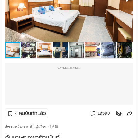
ราย
เดือน
ห้อง
พัก
ราย
ADVERTISEMENT
วัน
ลง
โฆษณา
ลง
4 คนบันทึกแล้ว
แจ้งลบ
ประกาศ
คัดลอกลิงค์
อัพเดท: 24 ก.ค. 61, ผู้เข้าชม:
1,650
ฟรี
คุ้มเกษร อพาร์ทเม้นท์