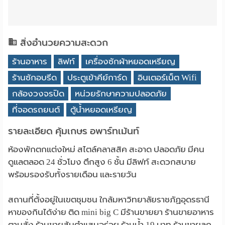
สิ่งอำนวยความสะดวก
ร้านอาหาร
ลิฟท์
เครื่องซักผ้าหยอดเหรียญ
ร้านซักอบรีด
ประตูเข้าคีย์การ์ด
อินเตอร์เน็ต Wifi
กล้องวงจรปิด
หน่วยรักษาความปลอดภัย
ที่จอดรถยนต์
ตู้น้ำหยอดเหรียญ
รายละเอียด คุ้มเกษร อพาร์ทเม้นท์
ห้องพักตกแต่งใหม่ สไตล์คลาสสิค สะอาด ปลอดภัย มีคน
ดูแลตลอด 24 ชั่วโมง ตึกสูง 6 ชั้น มีลิฟท์ สะดวกสบาย
พร้อมรองรับทั้งรายเดือน และรายวัน
สถานที่ตั้งอยู่ในเขตชุมชน ใกล้มหาวิทยาลัยราชภัฏอุดรธานี
หาของกินได้ง่าย ติด mini big C มีร้านขายยา ร้านขายอาหาร
ตามสั่ง ร้านขายส้มตำแสนอร่อย ร้านน้ำ 19 บาท ร้านขายลูก