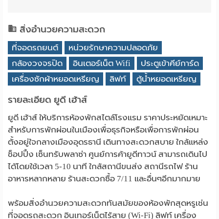
สิ่งอำนวยความสะดวก
ที่จอดรถยนต์
หน่วยรักษาความปลอดภัย
กล้องวงจรปิด
อินเตอร์เน็ต Wifi
ประตูเข้าคีย์การ์ด
เครื่องซักผ้าหยอดเหรียญ
ลิฟท์
ตู้น้ำหยอดเหรียญ
รายละเอียด ยูดี เฮ้าส์
ยูดี เฮ้าส์ ให้บริการห้องพักสไตล์โรงแรม ราคาประหยัดเหมาะ
สำหรับการพักผ่อนในเมืองเพื่อธุรกิจหรือเพื่อการพักผ่อน
ตั้งอยู่ใจกลางเมืองอุดรธานี เดินทางสะดวกสบาย ใกล้แหล่ง
ช็อปปิ้ง เซ็นทรับพลาซ่า ศูนย์การค้ายูดีทาวน์ สามารถเดินไป
ได้โดยใช้เวลา 5-10 นาที ใกล้สถานีขนส่ง สถานีรถไฟ ร้าน
อาหารหลากหลาย ร้านสะดวกซื้อ 7/11 และอื่นๆอีกมากมาย
พร้อมสิ่งอำนวยความสะดวกทันสมัยของห้องพักสุดหรูเช่น
ที่จอดรถสะดวก อินเทอร์เน็ตไร้สาย (Wi-Fi) ลิฟท์ เครื่อง