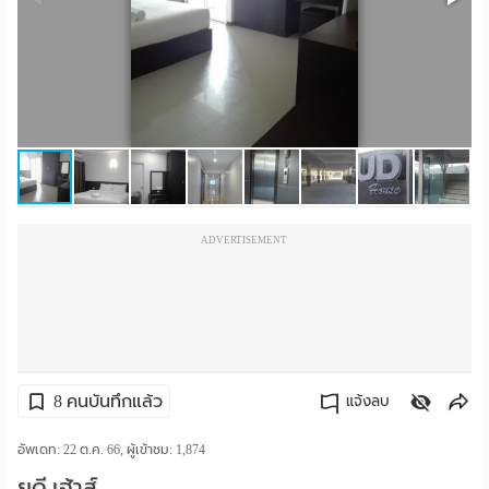
ราย
เดือน
ห้อง
พัก
ราย
ADVERTISEMENT
วัน
ลง
โฆษณา
ลง
8 คนบันทึกแล้ว
แจ้งลบ
ประกาศ
คัดลอกลิงค์
อัพเดท: 22 ต.ค. 66, ผู้เข้าชม:
1,874
ฟรี
ยูดี เฮ้าส์