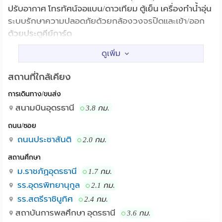
ปรับอากาศ โทรทัศน์จอแบน/ดาวเทียม ตู้เย็น เครื่องทำน้ำอุ่น
ระบบรักษาความปลอดภัยด้วยกล้องวงจรปิดและเข้า/ออก
ด้วยประตูคีย์การ์ด
เซ็นทรัลพลาซ่า อุดรธานี ยูดีทาวน์ เมือง
สถานที่ใกล้เคียง :
อุดรธานี หมากแข้ง เมืองอุดรธานี ม.ราชภัฎอุดรธานี เทสโก้
โลตัส อุดรธานี สถานีขนส่งอุดรธานี สถานีรถไฟ
สถานที่ใกล้เคียง
การเดินทาง/ขนส่ง
สนามบินอุดรธานี
3.8 กม.
ถนน/ซอย
ถนนประชาสันติ
2.0 กม.
สถานศึกษา
ม.ราชภัฏอุดรธานี
1.7 กม.
รร.อุดรพิทยานุกูล
2.1 กม.
รร.สตรีราชินูทิศ
2.4 กม.
สถาบันการพลศึกษา อุดรธานี
3.6 กม.