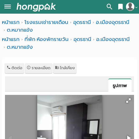
สมัครสมาชิก
หน้าแรก
โรงแรมเช่ารายเดือน
อุดรธานี
อ.เมืองอุดรธานี
หน้า
ต.หมากแข้ง
เข้าสู่ระบบ
แรก
หน้าแรก
ที่พัก ห้องพักรายวัน
อุดรธานี
อ.เมืองอุดรธานี
ต.หมากแข้ง
ค้นหา
อ
หอพัก ใกล้ฉัน
ติดต่อ
รายละเอียด
ใกล้เคียง
พาร์
ค้นจากสถานีรถไฟฟ้า
ท
ค้นตามจังหวัด
รูปภาพ
เม้น
ค้นจากสถานศึกษา
ท์
ค้นจากแผนที่
ห้อง
ค้นแบบละเอียด
พัก