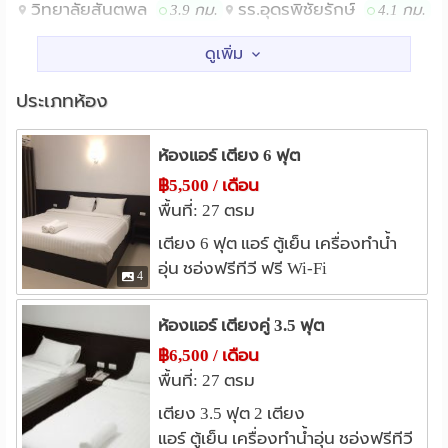
วิทยาลัยสันตพล
รร.อุดรพิชัยรักษ์
3.9 กม.
4.1 กม.
แหล่งช๊อปปิ้ง
เซ็นทรัลพลาซา อุดรธานี
0.7 กม.
ประเภทห้อง
เทสโก้โลตัส(ยูดี ทาวน์)
1.3 กม.
โรงพยาบาล
ห้องแอร์ เตียง 6 ฟุต
รพ.กรุงเทพอุดร
รพ.อุดรธานี
0.8 กม.
2.1 กม.
฿5,500 / เดือน
พื้นที่: 27 ตรม
เตียง 6 ฟุต แอร์ ตู้เย็น เครื่องทำน้ำ
อุ่น ชอ่งฟรีทีวี ฟรี Wi-Fi
4
ห้องแอร์ เตียงคู่ 3.5 ฟุต
฿6,500 / เดือน
พื้นที่: 27 ตรม
เตียง 3.5 ฟุต 2 เตียง
แอร์ ตู้เย็น เครื่องทำน้ำอุ่น ชอ่งฟรีทีวี