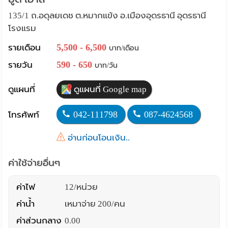
Language
135/1 ถ.อดุลยเดช ต.หมากแข้ง อ.เมืองอุดรธานี อุดรธานี
โรงแรม
:
5,500 - 6,500
รายเดือน
บาท/เดือน
English
590 - 650
รายวัน
บาท/วัน
ดูแผนที่
ดูแผนที่ Google map
042-111798
087-4624568
โทรศัพท์
อ่านก่อนโอนเงิน..
ค่าใช้จ่ายอื่นๆ
ค่าไฟ
12/หน่วย
ค่าน้ำ
เหมาจ่าย 200/คน
ค่าส่วนกลาง
0.00