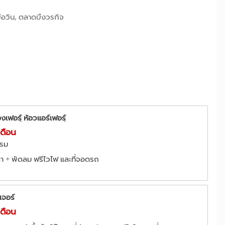
่อวิน, ตลาดบึงวรกิจ
เฟอรฺ์ ห้อวแอร์เฟอรฺ์
เดือน
ตรม
า + พัดลม ฟรีไวไฟ และที่จอดรถ
เจอร์
เดือน