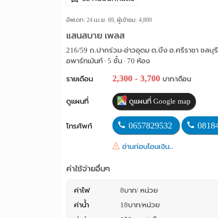
อัพเดท: 24 เม.ย. 69, ผู้เข้าชม:
4,809
แสนสบาย เพลส
216/59 ถ.ปากร่วม-อ่าวอุดม ต.บึง อ.ศรีราชา ชลบุรี
อพาร์ทเม้นท์
5 ชั้น
70 ห้อง
•
•
2,300 - 3,700
รายเดือน
บาท/เดือน
ดูแผนที่
ดูแผนที่ Google map
0657829532
0818
โทรศัพท์
อ่านก่อนโอนเงิน..
ค่าใช้จ่ายอื่นๆ
ค่าไฟ
8บาท/ หน่วย
ค่าน้ำ
18บาท/หน่วย