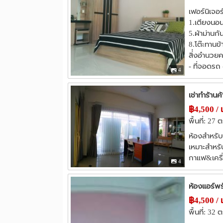
เฟอร์นิเจอ
1.เตียงนอน 5
5.ผ้าม่านกั
8.โต๊ะทานข้
สิ่่งอำนว
- ที่จอดรถ 
4
เช่าทำร้านค้
฿4,500 / 
พื้นที่: 27 
ห้องสำหรับ
เหมาะสำหรั
กาแฟ&เครื่
4
ห้องแอร์พร
฿4,500 / 
พื้นที่: 32 