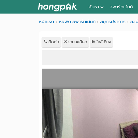
ค้นหา
อพาร์ทเม้นท์
หอพัก ใกล้ฉัน
หน้าแรก
หอพัก อพาร์ทเม้นท์
สมุทรปราการ
อ.เ
ค้นจากสถานีรถไฟฟ้า
ติดต่อ
รายละเอียด
ใกล้เคียง
ค้นตามจังหวัด
ค้นจากสถานศึกษา
ค้นจากแผนที่
ค้นแบบละเอียด