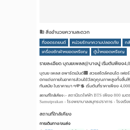
สิ่งอำนวยความสะดวก
ที่จอดรถยนต์
หน่วยรักษาความปลอดภัย
กล
เครื่องซักผ้าหยอดเหรียญ
ตู้น้ำหยอดเหรียญ
รายละเอียด บุณยเพลส@บางปู เริ่มต้นพียง4,
บุณย เพลส อพาร์ตเม้นต์🏢 สวยสไตล์คอนโด เฟอร์นิ
ตกแต่งภายในอาคารล้วนใช้วัสดุคุณภาพสูงทั้งสิ้น🌺
ทันสมัย ในราคาเบา ๆ💸💲 เริ่มต้นที่ราคาเพียง 4,00
- สถานีรถไฟฟ้า BTS เพียง 800 เมตร
สถานที่ใกล้เคียง :
Samutprakan - โรงพยาบาลสมุทรปราการ - โรงเรีย
สถานที่ใกล้เคียง
การเดินทาง/ขนส่ง