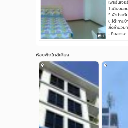
เฟอร์นิเจอ
1.เตียงนอน 5
5.ผ้าม่านกั
8.โต๊ะทานข้
สิ่่งอำนว
- ที่จอดรถ 
4
ห้องพักใกล้เคียง