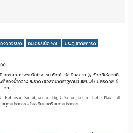
้องวงจรปิด
อินเตอร์เน็ต Wifi
ประตูเข้าคีย์การ์ด
000
เจอร์คุณภาพระดับโรงแรม ห้องโปร่งเย็นสบาย 🌼 วัสดุที่ใช้สอยที่
🌾ห้องน้ำกว้าง สะอาด ใช้วัสดุมาตราฐฟานชั้นเยี่ยม👍 ปลอดภัย 👮
0 บาท
 - Robinson Samutprakan - Big C Samutprakan - Lotus Plas mall
นสมุทรปราการ - โรงเรียนสตรีสมุทรปราการ