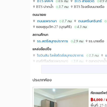
BTS เคหะฯ
BTS สายลวด
0.6 กม.
0.9 
BTS ปากน้ำ
BTS โรงเรียนนายเรือ
3.7 กม.
ถนน/ซอย
ถนนแพรกษา
ถนนศรีนครินทร์
1.7 กม.
ซอยสุขุมวิท 27 (บุญศิริ)
4.3 กม.
สถานศึกษา
รร.สตรีสมุทรปราการ
รร.นายเรือ
2.9 กม.
แหล่งช๊อปปิ้ง
โรบินสัน ไลฟ์สไตล์สมุทรปราการ
แ
1.3 กม.
เทสโก้โลตัส(แพรกษา)
ตลาดปากน้
3.0 กม.
โรงพยาบาล
รพ.สมุทรปราการ
รพ.เมืองสมุทรป
2.0 กม.
ประเภทห้อง
รพ.เปาโลเมโมเรียล สมุทรปราการ
3.0 กม.
อื่นๆ
ห้องแอร์พร
แยกแพรกษา
1.7 กม.
฿4,000 / 
พื้นที่: 27-