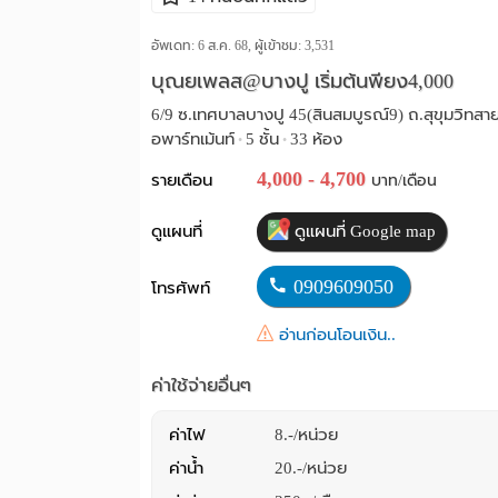
อัพเดท: 6 ส.ค. 68, ผู้เข้าชม:
3,531
บุณยเพลส@บางปู เริ่มต้นพียง4,000
6/9 ซ.เทศบาลบางปู 45(สินสมบูรณ์9) ถ.สุขุมวิทสาย
อพาร์ทเม้นท์
5 ชั้น
33 ห้อง
•
•
4,000 - 4,700
รายเดือน
บาท/เดือน
ดูแผนที่
ดูแผนที่ Google map
0909609050
โทรศัพท์
อ่านก่อนโอนเงิน..
ค่าใช้จ่ายอื่นๆ
ค่าไฟ
8.-/หน่วย
ค่าน้ำ
20.-/หน่วย