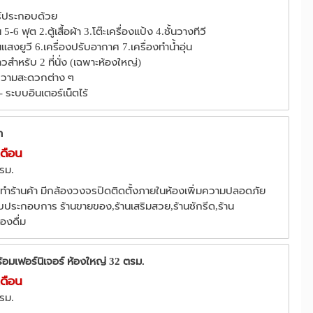
ร์ประกอบด้วย
-6 ฟุต 2.ตู้เสื้อผ้า 3.โต๊ะเครื่องแป้ง 4.ชั้นวางทีวี
นแสงยูวี 6.เครื่องปรับอากาศ 7.เครื่องทำน้ำอุ่น
าวสำหรับ 2 ที่นั่ง (เฉพาะห้องใหญ่)
ยความสะดวกต่าง ๆ
- ระบบอินเตอร์เน็ตไร้
า
เดือน
ตรม.
ทำร้านค้า มีกล้องวงจรปิดติดตั้งภายในห้องเพิ่มความปลอดภัย
บประกอบการ ร้านขายของ,ร้านเสริมสวย,ร้านซักรีด,ร้าน
องดื่ม
้อมเฟอร์นิเจอร์ ห้องใหญ่ 32 ตรม.
เดือน
ตรม.