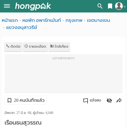
สมัครสมาชิก
หน้าแรก
หอพัก อพาร์ทเม้นท์
กรุงเทพ
เขตบางเขน
หน้า
แขวงอนุสาวรีย์
เข้าสู่ระบบ
แรก
ค้นหา
ติดต่อ
รายละเอียด
ใกล้เคียง
อ
หอพัก ใกล้ฉัน
ADVERTISEMENT
พาร์
ค้นจากสถานีรถไฟฟ้า
ท
ค้นตามจังหวัด
เม้น
ค้นจากสถานศึกษา
20 คนบันทึกแล้ว
ท์
แจ้งลบ
ค้นจากแผนที่
ห้อง
คัดลอกลิงค์
อัพเดท: 27 มิ.ย. 68, ผู้เข้าชม:
ค้นแบบละเอียด
6,040
เรือนธนสุวรรณ
พัก