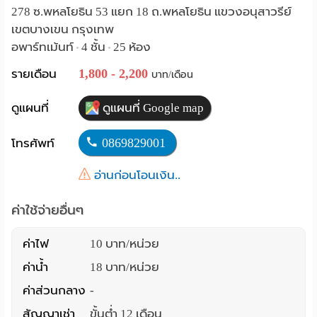
278 ซ.พหลโยธิน 53 แยก 18 ถ.พหลโยธิน แขวงอนุสาวรีย์
ราย
เขตบางเขน กรุงเทพ
อพาร์ทเม้นท์
4 ชั้น
25 ห้อง
เดือน
•
•
1,800 - 2,200
รายเดือน
บาท/เดือน
ห้อง
พัก
ดูแผนที่
ดูแผนที่ Google map
ราย
0869829001
โทรศัพท์
วัน
อ่านก่อนโอนเงิน..
ลง
ค่าใช้จ่ายอื่นๆ
โฆษณา
ค่าไฟ
10 บาท/หน่วย
ลง
ค่าน้ำ
18 บาท/หน่วย
ประกาศ
ค่าส่วนกลาง
-
ฟรี
สัญญาเช่า
ขั้นต่ำ 12 เดือน