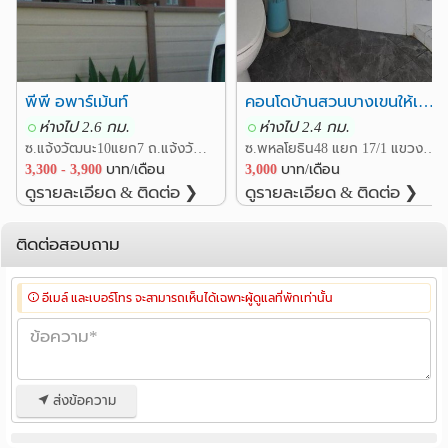
กรมทหารราบ 11
กรมป่าไม้
1.0 กม.
2.7 กม.
ที่ทำการไปรษณีย์หลักสี่
2.8 กม.
ศูนย์ราชการ (แจ้งวัฒนะ)
3.0 กม.
พีพี อพาร์เม้นท์
คอนโดบ้านสวนบางเขนให้เช่า23/328
ตึกวิภาวดีทาวเวอร์
4.2 กม.
ห่างไป 2.6 กม.
ห่างไป 2.4 กม.
ซ.แจ้งวัฒนะ10แยก7 ถ.แจ้งวัฒนะ แขวงทุ่งสองห้อง เขตหลักสี่ กรุงเทพ
ซ.พหลโยธิน48 แยก 17/1 แขวงท่าแร้ง เขตบางเขน กรุงเทพ
3,300 - 3,900
บาท/เดือน
3,000
บาท/เดือน
ดูรายละเอียด & ติดต่อ ❯
ดูรายละเอียด & ติดต่อ ❯
ติดต่อสอบถาม
อีเมล์ และเบอร์โทร จะสามารถเห็นได้เฉพาะผู้ดูแลที่พักเท่านั้น
ส่งข้อความ