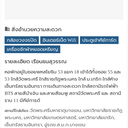
สิ่งอำนวยความสะดวก
กล้องวงจรปิด
อินเตอร์เน็ต Wifi
ประตูเข้าคีย์การ์ด
เครื่องซักผ้าหยอดเหรียญ
รายละเอียด เรือนธนสุวรรณ
หอพักอยู่ในซอยพหลโยธิน 53 แยก 18 เข้าได้ทั้งซอย 55 และ
53 ใกล้วัดพระศรี ใกล้ราชภัฎพระนคร ใกล้ ม.เกริก ใกล้ห้าง
เซ็นทรัลรามอินทรา การเดินทางสะดวก ใกล้สถานีรถไฟฟ้า
BTS สายสีนำเงิน และสายสีชมพู สถานีวัดพระศรี และ สถานี
ราบ 11 มีคีย์การด์
วัดพระศรีมหาธาตุบางเขน, มหาวิทยาลัยราชภัฏ
สถานที่ใกล้เคียง :
พระนคร, มหาวิทยาลัยเกษตรศาสตร์, มหาวิทยาลัยเกริก,
เซ็นทรัลรามอินทรา, อู่รถข.ส.ม.ก.บางเขน