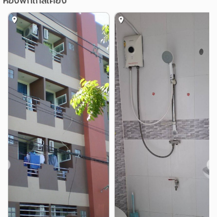
ห้องพักใกล้เคียง
สถานศึกษา
ม.ราชภัฏพระนคร
ม.เกริก
0.6 กม.
1.0 กม.
สถาบันวิจัยจุฬาภรณ์
ม.ศรีปทุม
1.7 กม.
2.0 กม.
รร.สารวิทยา
ม.เกษตร บางเขน
2.4 กม.
3.5 กม.
แหล่งช๊อปปิ้ง
เซ็นทรัลรามอินทรา
1.2 กม.
เทสโก้โลตัส(หลักสี่)
ตลาดบางบัว
1.4 กม.
1.5 กม.
ไอทีสแควร์
1.9 กม.
บิ๊กซี สะพานใหม่ ดอนเมือง
2.7 กม.
ตลาดลาดปลาเค้า
2.8 กม.
โรงพยาบาล
❮
❯
รพ.มงกุฎวัฒนะ
รพ.วิภาวดี
4.0 กม.
4.1 กม.
รพ.เปาโล เกษตร
4.4 กม.
อื่นๆ
วัดพระศรีมหาธาตุวรวิหาร
0.5 กม.