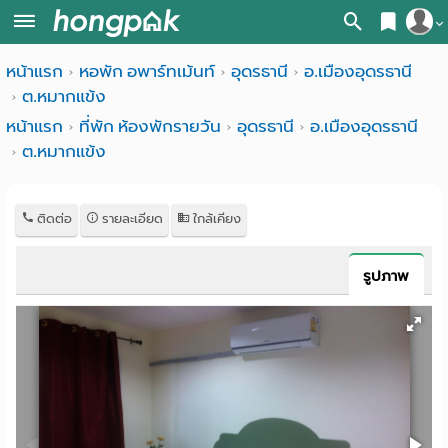
สมัครสมาชิก
หน้าแรก
หอพัก อพาร์ทเม้นท์
อุดรธานี
อ.เมืองอุดรธานี
หน้า
ต.หมากแข้ง
เข้าสู่ระบบ
แรก
หน้าแรก
ที่พัก ห้องพักรายวัน
อุดรธานี
อ.เมืองอุดรธานี
ต.หมากแข้ง
ค้นหา
อ
หอพัก ใกล้ฉัน
ติดต่อ
รายละเอียด
ใกล้เคียง
พาร์
ค้นจากสถานีรถไฟฟ้า
ท
ค้นตามจังหวัด
รูปภาพ
เม้น
ค้นจากสถานศึกษา
ท์
ค้นจากแผนที่
ห้อง
ค้นแบบละเอียด
พัก