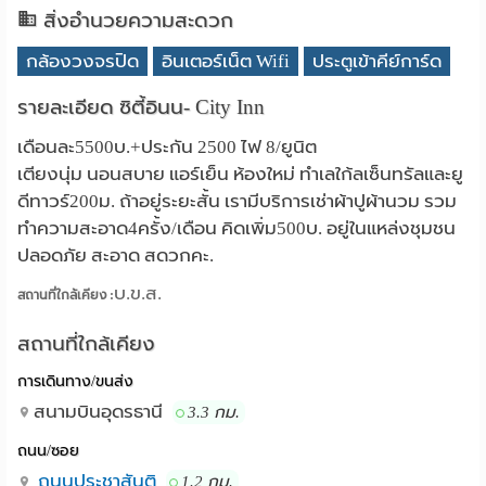
สิ่งอำนวยความสะดวก
กล้องวงจรปิด
อินเตอร์เน็ต Wifi
ประตูเข้าคีย์การ์ด
รายละเอียด ซิตี้อินน- City Inn
เดือนละ5500บ.+ประกัน 2500 ไฟ 8/ยูนิต
เตียงนุ่ม นอนสบาย แอร์เย็น ห้องใหม่ ทำเลใก้ลเซ็นทรัลและยู
ดีทาวร์200ม. ถ้าอยู่ระยะสั้น เรามีบริการเช่าผ้าปูผ้านวม รวม
ทำความสะอาด4ครั้ง/เดือน คิดเพิ่ม500บ. อยู่ในแหล่งชุมชน
ปลอดภัย สะอาด สดวกคะ.
บ.ข.ส.
สถานที่ใกล้เคียง :
สถานที่ใกล้เคียง
การเดินทาง/ขนส่ง
สนามบินอุดรธานี
3.3 กม.
ถนน/ซอย
ถนนประชาสันติ
1.2 กม.