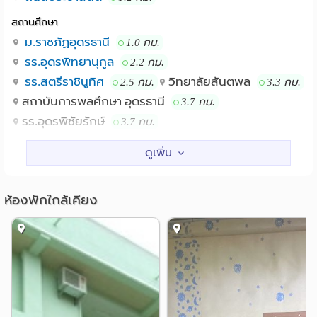
สถานศึกษา
ม.ราชภัฏอุดรธานี
1.0 กม.
รร.อุดรพิทยานุกูล
2.2 กม.
รร.สตรีราชินูทิศ
วิทยาลัยสันตพล
2.5 กม.
3.3 กม.
สถาบันการพลศึกษา อุดรธานี
3.7 กม.
รร.อุดรพิชัยรักษ์
3.7 กม.
แหล่งช๊อปปิ้ง
เซ็นทรัลพลาซา อุดรธานี
0.3 กม.
เทสโก้โลตัส(ยูดี ทาวน์)
0.4 กม.
ห้องพักใกล้เคียง
โรงพยาบาล
รพ.กรุงเทพอุดร
รพ.อุดรธานี
0.4 กม.
2.6 กม.