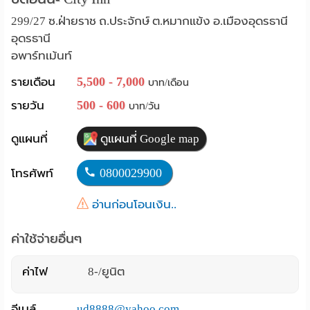
Language
299/27 ซ.ฝ่ายราช ถ.ประจักษ์ ต.หมากแข้ง อ.เมืองอุดรธานี
อุดรธานี
:
อพาร์ทเม้นท์
English
5,500 - 7,000
รายเดือน
บาท/เดือน
500 - 600
รายวัน
บาท/วัน
ดูแผนที่
ดูแผนที่ Google map
0800029900
โทรศัพท์
อ่านก่อนโอนเงิน..
ค่าใช้จ่ายอื่นๆ
ค่าไฟ
8-/ยูนิต
อีเมล์
ud8888@yahoo.com