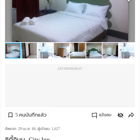
ราย
เดือน
ห้อง
พัก
ราย
ADVERTISEMENT
วัน
ลง
โฆษณา
ลง
5 คนบันทึกแล้ว
แจ้งลบ
ประกาศ
คัดลอกลิงค์
อัพเดท: 29 เม.ย. 66, ผู้เข้าชม:
1,627
ฟรี
ซิตี้อินน- City Inn