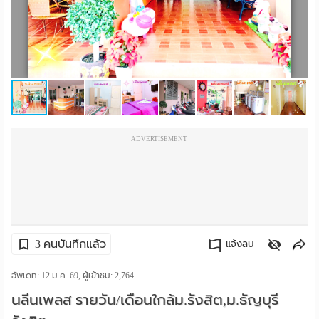
ราย
เดือน
ห้อง
พัก
ราย
ADVERTISEMENT
วัน
ลง
โฆษณา
3 คนบันทึกแล้ว
แจ้งลบ
ลง
คัดลอกลิงค์
อัพเดท: 12 ม.ค. 69, ผู้เข้าชม:
2,764
ประกาศ
นลีนเพลส รายวัน/เดือนใกล้ม.รังสิต,ม.ธัญบุรี
ฟรี