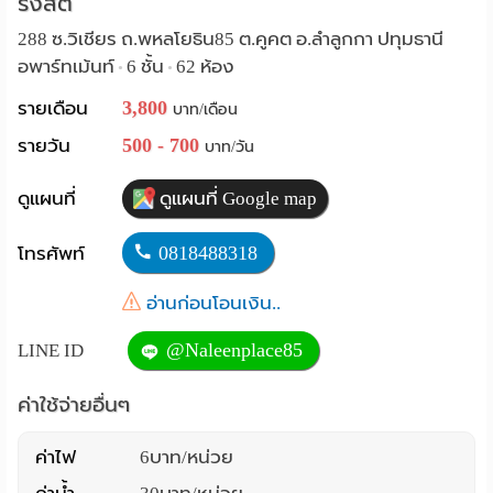
รังสิต
Language
288 ซ.วิเชียร ถ.พหลโยธิน85 ต.คูคต อ.ลำลูกกา ปทุมธานี
อพาร์ทเม้นท์
6 ชั้น
62 ห้อง
•
•
:
3,800
รายเดือน
บาท/เดือน
English
500 - 700
รายวัน
บาท/วัน
ดูแผนที่
ดูแผนที่ Google map
0818488318
โทรศัพท์
อ่านก่อนโอนเงิน..
@Naleenplace85
LINE ID
ค่าใช้จ่ายอื่นๆ
ค่าไฟ
6บาท/หน่วย