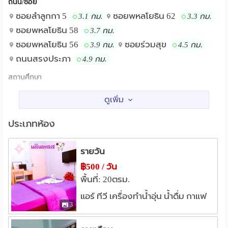
ถนน/ซอย
ซอยลําลูกกา 5
ซอยพหลโยธิน 62
3.1 กม.
3.3 กม.
ซอยพหลโยธิน 58
3.7 กม.
ซอยพหลโยธิน 56
ซอยร่วมสุข
3.9 กม.
4.5 กม.
ถนนสรงประภา
4.9 กม.
สถานศึกษา
รพ.แพทย์รังสิต
ม.รังสิต
1.4 กม.
2.4 กม.
วิทยาลัยแพทยศาสตร์ มหาวิทยาลัยรังสิต
2.6 กม.
ประเภทห้อง
แหล่งช๊อปปิ้ง
แม็คโคร รังสิต
ตลาดสี่มุมเมือง
1.2 กม.
1.3 กม.
รายวัน
เซียร์รังสิต
1.5 กม.
ตลาดสัมมากรเมืองเอก
฿500 / วัน
1.7 กม.
พื้นที่: 20ตรม.
ตลาดรังสิต
ฟิวเจอร์พาร์ครังสิต
2.2 กม.
2.7 กม.
แอร์ ทีวี เครื่องทำน้ำอุ่น น้ำดื่ม กาแฟ
โรงพยาบาล
3
รพ.ราชวิถี 2 (รังสิต)
1.4 กม.
สถาบันธัญญารักษ์
1.6 กม.