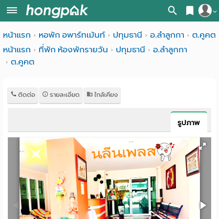
สมัครสมาชิก
หน้าแรก
หอพัก อพาร์ทเม้นท์
ปทุมธานี
อ.ลำลูกกา
ต.คูคต
หน้า
หน้าแรก
ที่พัก ห้องพักรายวัน
ปทุมธานี
อ.ลำลูกกา
เข้าสู่ระบบ
แรก
ต.คูคต
ค้นหา
อ
หอพัก ใกล้ฉัน
ติดต่อ
รายละเอียด
ใกล้เคียง
พาร์
ค้นจากสถานีรถไฟฟ้า
รูปภาพ
ท
ค้นตามจังหวัด
เม้น
ค้นจากสถานศึกษา
ท์
ค้นจากแผนที่
ห้อง
ค้นแบบละเอียด
พัก