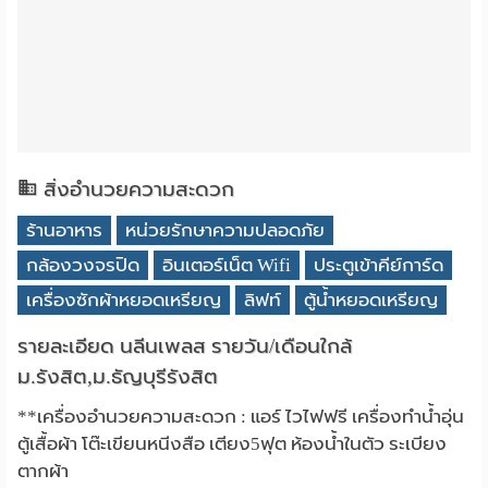
สิ่งอำนวยความสะดวก
ร้านอาหาร
หน่วยรักษาความปลอดภัย
กล้องวงจรปิด
อินเตอร์เน็ต Wifi
ประตูเข้าคีย์การ์ด
เครื่องซักผ้าหยอดเหรียญ
ลิฟท์
ตู้น้ำหยอดเหรียญ
รายละเอียด นลีนเพลส รายวัน/เดือนใกล้
ม.รังสิต,ม.ธัญบุรีรังสิต
**เครื่องอำนวยความสะดวก : แอร์ ไวไฟฟรี เครื่องทำน้ำอุ่น
ตู้เสื้อผ้า โต๊ะเขียนหนีงสือ เตียง5ฟุต ห้องน้ำในตัว ระเบียง
ตากผ้า