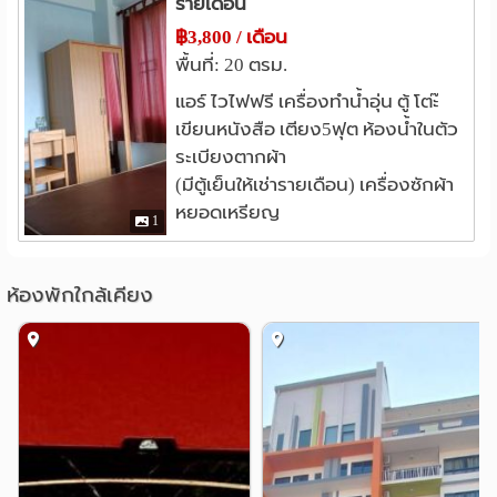
รายเดือน
รพ.ประชาธิปัตย์
2.1 กม.
฿3,800 / เดือน
รพ.เปาโล เมโมเรียล รังสิต
2.4 กม.
พื้นที่: 20 ตรม.
รพ.ปทุมเวช
2.4 กม.
แอร์ ไวไฟฟรี เครื่องทำน้ำอุ่น ตู้ โตะ๊
เขียนหนังสือ เตียง5ฟุต ห้องน้ำในตัว
อื่นๆ
ระเบียงตากผ้า
เมืองเอก
แยกต่างระดับรังสิต
0.9 กม.
2.5 กม.
(มีตู้เย็นให้เช่ารายเดือน) เครื่องซักผ้า
แยกบางพูน
ตลาดนานาเจริญ
2.7 กม.
3.8 กม.
หยอดเหรียญ
1
ห้องพักใกล้เคียง