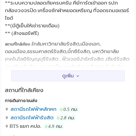
**ระบบความปลอดภัยครบครัน คีย์การ์ดเข้าออก รปภ
กล้องวงจรปิด เครื่องซักผ้าหยอดเหรียญ ที่จอดรถมอเตอร์
ไซด์
**(มีตู้เย็นให้เช่ารายเดือน)
** (ล้างแอร์ฟรี)
ใกล้มหาวิทยาลัยรังสิต,เมืองเอก,
สถานที่ใกล้เคียง :
ดอนเมือง,ธรรมศาสตร์รังสิต,บิ้กซีรังสิต, มหาวิทยาลัย
เทคโนโลยีธัญญบุรีรังสิต , ฟิวเจอร์ปาร์ครังสิต ,เซียร์รังสิต
,แมคโครรังสิต , รร.สายปัญญารังสิต ,พลัมคอนโดรังสิต
,ร้านโชคชัยสเต็กเฮ้าส์,ตลาดสี่มุมเมือง,สนามธูปเตมีย์
สถานที่ใกล้เคียง
การเดินทาง/ขนส่ง
สถานีรถไฟฟ้าหลักหก
0.5 กม.
สถานีรถไฟฟ้ารังสิต
2.8 กม.
BTS แยก คปอ.
4.9 กม.