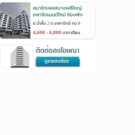
สมาร์ทเพลสบางพลีใหญ่
อพาร์ตเมนต์ใหม่ ห้องพัก
พร้อมเฟอร์นิเจอร์ ที่จอดรถ
ซ.น้ำผึ้ง 2 ถ.เทพารักษ์ กม.9
กว้าง ประตู Digital Door Lock
4,600 - 6,800
บาท/เดือน