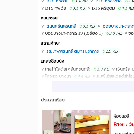
BTS ศรีด่าน
BTS ศรีลาซาล
1.4 กม.
1.
BTS ทิพวัล
BTS ศรีอุดม
3.1 กม.
4.1 กม
ถนน/ซอย
ถนนศรีนครินทร์
ซอยบางนา-ตราด
0.1 กม.
ซอยบางนา-ตราด 19 (เชลียง 1)
ซอ
3.0 กม.
สถานศึกษา
รร.เทพศิรินทร์ สมุทรปราการ
2.9 กม.
แหล่งช๊อปปิ้ง
เทสโก้โลตัส(ศรีนครินทร์)
เซ็นทรัล
3.0 กม.
ไทวัสดุ บางนา
อิมพีเรียลเวิลด์สำโ
4.4 กม.
โรงพยาบาล
รพ.ศิครินทร์
รพ.สินแพทย์ เทพารั
1.7 กม.
ประเภทห้อง
รพ.ไทยนครินทร์
รพ.พริ้นซ์ สุวรร
2.9 กม.
อื่นๆ
ห้องแอร์
BTS ศรีแบริ่ง
สี่แยกเทพารักษ์
0.3 กม.
฿500 / วั
ทางแยกต่างระดับเทพารักษ์
วัดด่า
4.0 กม.