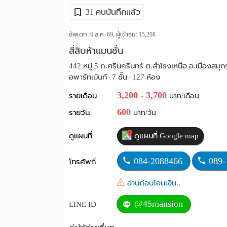
31 คนบันทึกแล้ว
อัพเดท: 6 ส.ค. 69, ผู้เข้าชม:
15,208
สี่สิบห้าแมนชั่น
442 หมู่ 5 ถ.ศรีนครินทร์ ต.สำโรงเหนือ อ.เมืองสม
อพาร์ทเม้นท์
7 ชั้น
127 ห้อง
•
•
3,200 - 3,700
รายเดือน
บาท/เดือน
600
รายวัน
บาท/วัน
ดูแผนที่
ดูแผนที่ Google map
084-2088466
089-
โทรศัพท์
อ่านก่อนโอนเงิน..
@45mansion
LINE ID