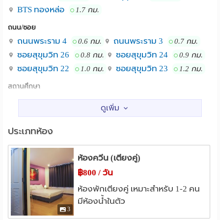
BTS ทองหล่อ
1.7 กม.
ถนน/ซอย
ถนนพระราม 4
ถนนพระราม 3
0.6 กม.
0.7 กม.
ซอยสุขุมวิท 26
ซอยสุขุมวิท 24
0.8 กม.
0.9 กม.
ซอยสุขุมวิท 22
ซอยสุขุมวิท 23
1.0 กม.
1.2 กม.
สถานศึกษา
ม.ศรีนครินทรวิโรฒ
2.3 กม.
ม.กรุงเทพ กล้วยน้ำไท
2.5 กม.
ม.เทคโนโลยีราชมงคลกรุงเทพ
3.0 กม.
ประเภทห้อง
ม.เทคโนโลยีราชมงคล เทคนิคกรุงเทพ
3.0 กม.
วิทยาลัยพยาบาลสภากาชาดไทย
3.3 กม.
ห้องควีน (เตียงคู่)
วิทยาลัยพยาบาลตํารวจ
3.6 กม.
฿800 / วัน
แหล่งช๊อปปิ้ง
ห้องพักเตียงคู่ เหมาะสำหรับ 1-2 คน
ตลาดคลองเตย
โลตัส พระราม 4
0.7 กม.
1.0 กม.
มีห้องน้ำในตัว
3
เทอร์มินอล 21 อโศก
1.5 กม.