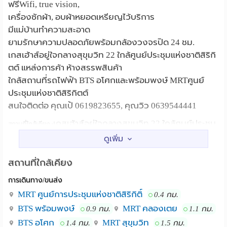
ฟรีWifi, true vision,
เครื่องซักผ้า, อบผ้าหยอดเหรียญไว้บริการ
มีแม่บ้านทำความสะอาด
ยามรักษาความปลอดภัยพร้อมกล้องวงจรปิด 24 ชม.
เกสเฮ้าส์อยู่ใจกลางสุขุมวิท 22 ใกล้ศูนย์ประชุมแห่งชาติสิริกิ
ตต์ แหล่งการค้า ห้างสรรพสินค้า
ใกล้สถานที่รถไฟฟ้า BTS อโศกและพร้อมพงษ์ MRTศูนย์
ประชุมแห่งชาติสิริกิตต์
สนใจติดต่อ คุณเป้ 0619823655, คุณวิว 0639544441
เกสเฮ้าส์อยู่ใจกลางสุขุมวิท 22 ใกล้ศูนย์ประชุม
สถานที่ใกล้เคียง :
แห่งชาติสิริกิตต์ แหล่งการค้า ย่านธุรกิจ ห้างสรรพสินค้าเอ็ม
โพเรียม, เอ็มควอเทียร์, เทอร์มินัล 21 มหาวิทยาลัย
ศรีนครินทรวิโรฒ, สวนสาธารณะเบญจสิริจน์และเบญจกิติ
สถานที่ใกล้เคียง
ใกล้สถานที่รถไฟฟ้า BTS อโศกและพร้อมพงษ์
การเดินทาง/ขนส่ง
MRTคลองเตย
MRT ศูนย์การประชุมแห่งชาติสิริกิติ์
0.4 กม.
BTS พร้อมพงษ์
MRT คลองเตย
0.9 กม.
1.1 กม.
BTS อโศก
MRT สุขุมวิท
1.4 กม.
1.5 กม.