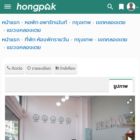
สมัครสมาชิก
หน้าแรก
หอพัก อพาร์ทเม้นท์
กรุงเทพ
เขตคลองเตย
หน้า
แขวงคลองเตย
เข้าสู่ระบบ
แรก
หน้าแรก
ที่พัก ห้องพักรายวัน
กรุงเทพ
เขตคลองเตย
แขวงคลองเตย
ค้นหา
อ
หอพัก ใกล้ฉัน
ติดต่อ
รายละเอียด
ใกล้เคียง
พาร์
ค้นจากสถานีรถไฟฟ้า
ท
ค้นตามจังหวัด
รูปภาพ
เม้น
ค้นจากสถานศึกษา
ท์
ค้นจากแผนที่
ห้อง
ค้นแบบละเอียด
พัก