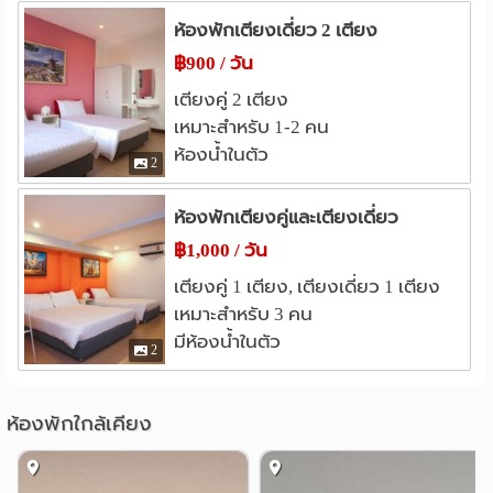
สวนลุมไนท์บาซาร์
1.9 กม.
ห้องพักเตียงเดี่ยว 2 เตียง
เซ็นทรัล เอ็มบาสซี
2.8 กม.
฿900 / วัน
เซ็นทรัล ชิดลม
3.0 กม.
เตียงคู่ 2 เตียง
โรงพยาบาล
เหมาะสำหรับ 1-2 คน
รพ.พร้อมมิตร
1.5 กม.
ห้องน้ำในตัว
2
รพ.สมิติเวช สุขุมวิท
1.8 กม.
รพ.จักษุ รัตนิน
รพ.สุขุมวิท
2.4 กม.
2.6 กม.
ห้องพักเตียงคู่และเตียงเดี่ยว
รพ.บำรุงราษฎร์
รพ.คามิลเลียน
2.7 กม.
2.8 กม.
฿1,000 / วัน
อื่นๆ
เตียงคู่ 1 เตียง, เตียงเดี่ยว 1 เตียง
อาคารมาลีนนท์
สวนลุมพินี
1.3 กม.
2.6 กม.
เหมาะสำหรับ 3 คน
มีห้องน้ำในตัว
เครือสหพัฒน์
สภากาชาดไทย
2.9 กม.
3.0 กม.
2
แยกมิตรสัมพันธ์ ราชเทวี
RCA
3.0 กม.
3.1 กม.
ห้องพักใกล้เคียง