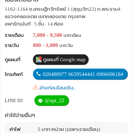
Language
1162-1164 ซ.เศรษฐีทวีทรัพย์ 1 (สุขุมวิท22) ถ.พระราม4
แขวงคลองเตย เขตคลองเตย กรุงเทพ
:
อพาร์ทเม้นท์
5 ชั้น
14 ห้อง
•
•
English
7,000 - 9,500
รายเดือน
บาท/เดือน
800 - 1,000
รายวัน
บาท/วัน
ดูแผนที่
ดูแผนที่ Google map
020488977 0639544441 0906696184
โทรศัพท์
อ่านก่อนโอนเงิน..
@apt_22
LINE ID
ค่าใช้จ่ายอื่นๆ
ค่าไฟ
5 บาท/หน่วย (เฉพาะรายเดือน)