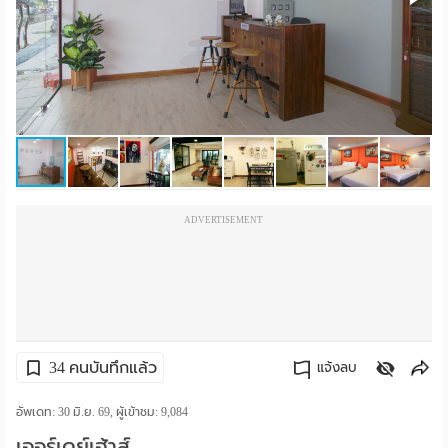
ราย
เดือน
ห้อง
พัก
ราย
ADVERTISEMENT
วัน
ลง
โฆษณา
ลง
34 คนบันทึกแล้ว
แจ้งลบ
ประกาศ
คัดลอกลิงค์
อัพเดท: 30 มิ.ย. 69, ผู้เข้าชม:
9,084
ฟรี
เออร์เดย์เฮ้าส์