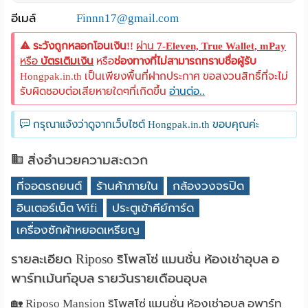
อีเมล์
Finnn17@gmail.com
ระวังถูกหลอกโอนเงิน!!
ผ่าน
7-Eleven, True Wallet, mPay
หรือ
บัตรเติมเงิน
หรือ
ช่องทางที่ไม่สามารถทราบชื่อผู้รับ
Hongpak.in.th เป็นเพียงพื้นที่ฝากประกาศ ขอสงวนสิทธิ์ที่จะไม่
รับผิดชอบต่อเสียหายใดๆที่เกิดขึ้น
อ่านต่อ..
กรุณาแจ้งว่าดูจากเว็บไซต์ Hongpak.in.th ขอบคุณค่ะ
สิ่งอำนวยความสะดวก
ที่จอดรถยนต์
ร้านค้าภายใน
กล้องวงจรปิด
อินเตอร์เน็ต Wifi
ประตูเข้าคีย์การ์ด
เครื่องซักผ้าหยอดเหรียญ
รายละเอียด Riposo ริโพสโซ่ แมนชั่น ห้องเช่าอุบล อ
พาร์ทเม้นท์อุบล รายวันรายเดือนอุบล
🏡 Riposo Mansion ริโพสโซ่ แมนชั่น ห้องเช่าอุบล อพาร์ท