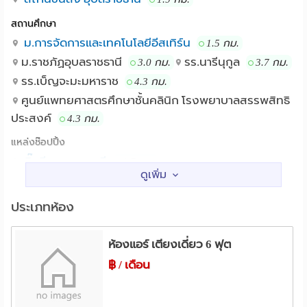
4,600฿
สถานศึกษา
-ค่าไฟ คิดหน่วยละ 8฿ -Electricity 8฿per unit.
ม.การจัดการและเทคโนโลยีอีสเทิร์น
1.5 กม.
-ค่าน้ำหน่วยละ 22 คิดขั้นต่ำ 170฿
ม.ราชภัฏอุบลราชธานี
รร.นารีนุกูล
3.0 กม.
3.7 กม.
-Water 22฿ per unit, with a minimum charge of 170฿
รร.เบ็ญจะมะมหาราช
4.3 กม.
🌿 รายเดือนมีบริการทำความสะอาดห้อง กวาด-ถู,ทำความ
สะอาดห้องน้ำและระเบียงห้อง ราคาถูก
ศูนย์แพทยศาสตรศึกษาชั้นคลินิก โรงพยาบาลสรรพสิทธิ
🕊️ Service cleaning in the room-bathroom and balcony
ประสงค์
4.3 กม.
very cheap price.
แหล่งช๊อปปิ้ง
🌿 ใกล้สถานที่อำนวยความสะดวกมากมาย บิ๊กซี, แม็คโคร,
บิ๊กซี อุบลราชธานี
1.7 กม.
Lotus’s go fresh เปิด24 ชั่วโมง ห่างแค่ 2นาที, เซ่เว่น อี
เทสโก้โลตัส(อุบลราชธานี)
2.3 กม.
เลฟเว่น 7-Eleven เปิด 24 ชั่วโมง ห่างแค่ 1นาที ประมาณ60
แม็คโคร อุบลราชธานี
2.3 กม.
เมตร ☕️กาแฟอเมซอน, กาแฟพันธุ์ไทย แค่ประมาณ 400
ประเภทห้อง
เมตร ☕️ร้านอาหาร-ร้านซักอบรีด สะดวกสุดๆค่ะฯลฯ
โรงพยาบาล
รพ.ราชเวชอุบลราชธานี
1.4 กม.
ห้องแอร์ เตียงเดี่ยว 6 ฟุต
🌿 รายละเอียดเพิ่มเติม
http://goo.gl/Ngf18L
และ
รพ.สรรพสิทธิประสงค์
4.3 กม.
฿ / เดือน
https://www.hongpak.in.th/14364
รพ.อุบลรักษ์ ธนบุรี
5.0 กม.
💕ขนาดห้องที่กว้างและที่นอนที่นุ่มสบาย เพราะเราให้ความ
อื่นๆ