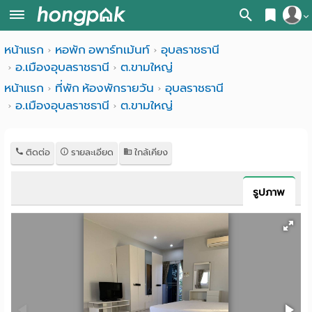
สมัครสมาชิก
หน้าแรก
หอพัก อพาร์ทเม้นท์
อุบลราชธานี
หน้า
อ.เมืองอุบลราชธานี
ต.ขามใหญ่
เข้าสู่ระบบ
แรก
หน้าแรก
ที่พัก ห้องพักรายวัน
อุบลราชธานี
อ.เมืองอุบลราชธานี
ต.ขามใหญ่
ค้นหา
อ
หอพัก ใกล้ฉัน
ติดต่อ
รายละเอียด
ใกล้เคียง
พาร์
ค้นจากสถานีรถไฟฟ้า
ท
ค้นตามจังหวัด
รูปภาพ
เม้น
ค้นจากสถานศึกษา
ท์
ค้นจากแผนที่
ห้อง
ค้นแบบละเอียด
พัก