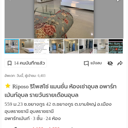
ราย
เดือน
ห้อง
พัก
ราย
14 คนบันทึกแล้ว
แจ้งลบ
วัน
คัดลอกลิงค์
อัพเดท: วันนี้, ผู้เข้าชม:
6,403
ลง
Riposo ริโพสโซ่ แมนชั่น ห้องเช่าอุบล อพาร์ท
โฆษณา
เม้นท์อุบล รายวันรายเดือนอุบล
ลง
559 ม.23 ซ.ชยางกูร 42 ถ.ชยางกูร ต.ขามใหญ่ อ.เมือง
อุบลราชธานี อุบลราชธานี
ประกาศ
อพาร์ทเม้นท์
3 ชั้น
24 ห้อง
•
•
ฟรี