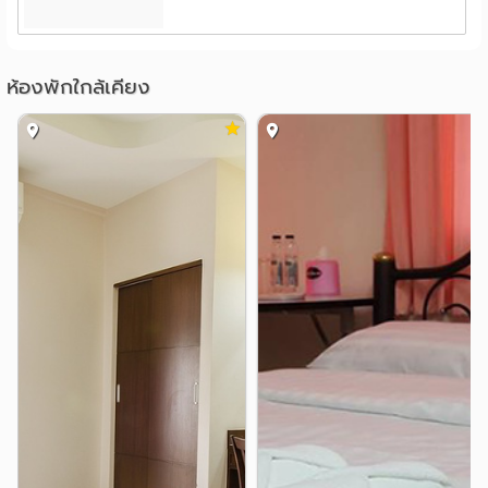
สำคัญต่อความสบายของลูกค้า💕
สวนรุกขชาติอุบลวนารมย์
0.7 กม.
#ห้องเช่ารายวันและห้องเช่ารายเดือนจังหวัดอุบลราชธานี
ห้องพักใกล้เคียง
#ห้องพักรายวันอุบล #ห้องพักรายเดือนอุบล