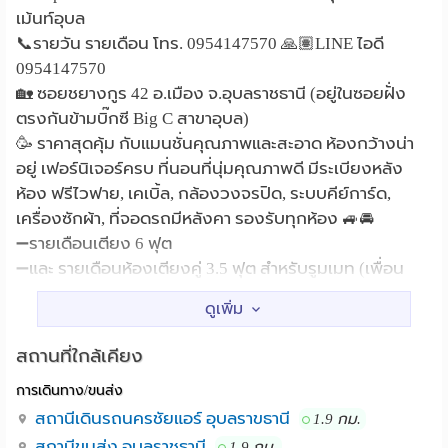
เม้นท์อุบล
📞รายวัน รายเดือน โทร. 0954147570 🙏🏽LINE ไอดี
0954147570
🏡 ซอยชยางกูร 42 อ.เมือง จ.อุบลราชธานี (อยู่ในซอยฝั่ง
ตรงกันข้ามบิ๊กซี Big C สาขาอุบล)
🥳 ราคาสุดคุ้ม กับแมนชั่นคุณภาพและสะอาด ห้องกว้างน่า
อยู่ เฟอร์นิเจอร์ครบ ที่นอนที่นุ่มคุณภาพดี มีระเบียงหลัง
ห้อง ฟรีไวฟาย, เคเบิ้ล, กล้องวงจรปิด, ระบบคีย์การ์ด,
เครื่องซักผ้า, ที่จอดรถมีหลังคา รองรับทุกห้อง 🚙🚘
➖รายเดือนเตียง 6 ฟุต
➖และ รายเดือนห้องเตียงคู่ 3.5 ฟุต สำหรับรูมเมท (เพื่อน
ร่วมห้อง แชร์ค่าห้อง)
🥳💕มีโปรโมชั่นลด 200-300 บาทต่อเดือน💕🥳
(room size) ขนาดห้อง
สถานที่ใกล้เคียง
➖Room Monthly ห้องขนาดธรรมดา+แอร์ รายเดือน 4100-
การเดินทาง/ขนส่ง
4,400฿
(Daily รายวัน 540฿) **โปรโมชั่น 510฿
สถานีเดินรถนครชัยแอร์ อุบลราขธานี
1.9 กม.
➖Room Monthly ห้องขนาดใหญ่+แอร์ รายเดือน 4300-
สถานีขนส่ง อุบลราชธานี
1.9 กม.