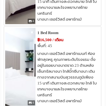
15 นาที เดินทางสะดวกสบาย ใกล้ ไบ
รพ.ศิครินทร์
รพ.กล้วยน้ำไท 2
2.2 กม.
3.1 กม.
เทคบางนาและโรงพยาบาลไทย
&bull; สัญญา 12 เดือน ขึ้นไป ราคาห้องพักลดให้ 1,000 บาท
รพ.พริ้นซ์ สุวรรณภูมิ
3.7 กม.
นครินทร์
มีผลทันทีที่ทำสัญญา
บางนา เซอร์วิสด์ อพาร์ทเม้
รพ.รวมใจรักษ์@สุขุมวิท 62
4.3 กม.
4
Line : xtreaml2azerlxd
อื่นๆ
1 Bed Room
ตึกเนชั่น
ไบเทค บางนา
2.0 กม.
2.7 กม.
E-mail :
bangnaserviced@hotmail.com
฿16,500 / เดือน
BTS ศรีแบริ่ง
สี่แยกบางนา
3.0 กม.
3.0 กม.
-เซ็นทรัล บางนา ( Central Bangna ) -บิกซี
พื้นที่: 45
สถานที่ใกล้เคียง :
สวนหลวง ร.9
วัดด่านสำโรง
3.6 กม.
4.7 กม.
บางนา ( Big C Bangna ) -เมกะ บางนา & อีเกีย ( Mega
บางนา เซอร์วิสด์ อพาร์ทเมนท์ ห้อง
Bangna & IKEA ) -ไบเทค บางนา ( Bitec Bangna )
พักสุดหรู คุณภาพระดับโรงแรม ตั้ง
อยู่ในซอยบางนาตราด 23 ด้านหลัง
เซ็นทรัลบางนา ใกล้บิ๊กซีบางนา เดิน
ทางจากสนามบินสุวรรณภูมิเพียง
15 นาที เดินทางสะดวกสบาย ใกล้ ไบ
เทคบางนาและโรงพยาบาลไทย
นครินทร์
บางนา เซอร์วิสด์ อพาร์ทเม้
4