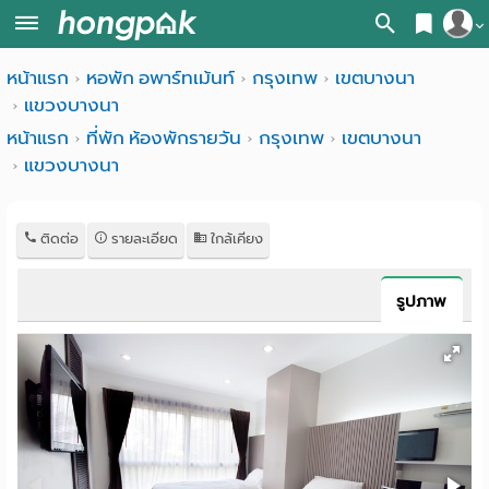
สมัครสมาชิก
หน้าแรก
หอพัก อพาร์ทเม้นท์
กรุงเทพ
เขตบางนา
หน้า
แขวงบางนา
เข้าสู่ระบบ
แรก
หน้าแรก
ที่พัก ห้องพักรายวัน
กรุงเทพ
เขตบางนา
แขวงบางนา
ค้นหา
อ
หอพัก ใกล้ฉัน
ติดต่อ
รายละเอียด
ใกล้เคียง
พาร์
ค้นจากสถานีรถไฟฟ้า
ท
ค้นตามจังหวัด
รูปภาพ
เม้น
ค้นจากสถานศึกษา
ท์
ค้นจากแผนที่
ห้อง
ค้นแบบละเอียด
พัก