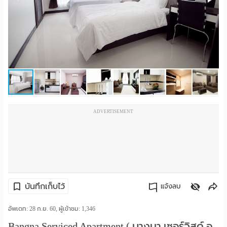
ราย
เดือน
ห้อง
พัก
ราย
ADVERTISEMENT
วัน
ลง
โฆษณา
ลง
บันทึกเก็บไว้
แจ้งลบ
ประกาศ
คัดลอกลิงค์
อัพเดท: 28 ก.ย. 60, ผู้เข้าชม:
1,346
ฟรี
Bangna Serviced Apartment ( บางนา เซอร์วิสด์ อ