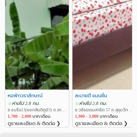
หอพักวราลักษณ์
สะบายดี แมนชั่น
ห่างไป 2.8 กม.
ห่างไป 2.8 กม.
ซ.แบริ่ง13(แยกสันติภูมิ3) ถ.ลาซาล24 แขวงบางนา เขตบางนา กรุงเทพ
ซ.วชิรธรรมสาธิต 57 ถ.สุขุมวิท แขวงบางจาก เขตพระโขนง กรุงเทพ
1,700 - 2,000
บาท/เดือน
1,900 - 3,000
บาท/เดือน
ดูรายละเอียด & ติดต่อ ❯
ดูรายละเอียด & ติดต่อ ❯