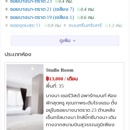
ซอยบางนา-ตราด 23
0.4 กม.
-เมกะ บางนา & อีเกีย ( Mega Bangna & IKEA )
ซอยบางนา-ตราด 21 (เชลียง 7)
0.4 กม.
ซอยบางนา-ตราด 19 (เชลียง 1)
0.6 กม.
-ไบเทค บางนา ( Bitec Bangna )
ซอยอุดมสุข 51
ถนนศรีนครินทร์
0.8 กม.
1.2 กม.
ซอยบางนา-ตราด 16
1.2 กม.
❖ ตึกสร้างใหม่ สะอาด สวยทันสมัย
สถานศึกษา
วิทยาลัยดุสิตธานี
❖ ปลอดภัยและเป็นส่วนตัว
3.2 กม.
ประเภทห้อง
วิทยาลัยเซาธ์อีสบางกอก
3.7 กม.
❖ อยู่ใกล้ร้านสะดวกซื้อ 7-11 และโลตัสเอ็กเพรสเปิด
Studio Room
แหล่งช๊อปปิ้ง
ตลอด24 ชั่วโมง
เซ็นทรัล บางนา
พาราไดซ์พาร์ค
฿13,000 / เดือน
0.2 กม.
2.3 กม.
พื้นที่: 35
เทสโก้โลตัส(ซีคอน สแควร์)
2.7 กม.
❖มีแม่บ้านทำความสะอาดให้ อาทิตย์ล่ะ 2 ครั้ง เปลี่ยน
ซีคอนสแควร์ ศรีนครินทร์
2.9 กม.
บางนา เซอร์วิสด์ อพาร์ทเมนท์ ห้อง
ผ้าปูที่นอน ให้อาทิตย์ล่ะ 1 ครั้ง ( ฟรี )
พักสุดหรู คุณภาพระดับโรงแรม ตั้ง
ตลาดนัดรถไฟ ศรีนครินทร์
3.1 กม.
อยู่ในซอยบางนาตราด 23 ด้านหลัง
❖ Free Internet Wireless
พิคคาเดลลี่ แบงค์ค็อก
4.4 กม.
เซ็นทรัลบางนา ใกล้บิ๊กซีบางนา เดิน
โรงพยาบาล
ทางจากสนามบินสุวรรณภูมิเพียง
❖ Free Cable TV (มี NHK Japan ของ True )
รพ.บางนา1
รพ.ไทยนครินทร์
0.5 กม.
0.6 กม.