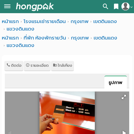
สมัครสมาชิก
หน้าแรก
โรงแรมเช่ารายเดือน
กรุงเทพ
เขตดินแดง
หน้า
แขวงดินแดง
เข้าสู่ระบบ
แรก
หน้าแรก
ที่พัก ห้องพักรายวัน
กรุงเทพ
เขตดินแดง
แขวงดินแดง
ค้นหา
อ
หอพัก ใกล้ฉัน
ติดต่อ
รายละเอียด
ใกล้เคียง
พาร์
ค้นจากสถานีรถไฟฟ้า
ท
ค้นตามจังหวัด
รูปภาพ
เม้น
ค้นจากสถานศึกษา
ท์
ค้นจากแผนที่
ห้อง
ค้นแบบละเอียด
พัก