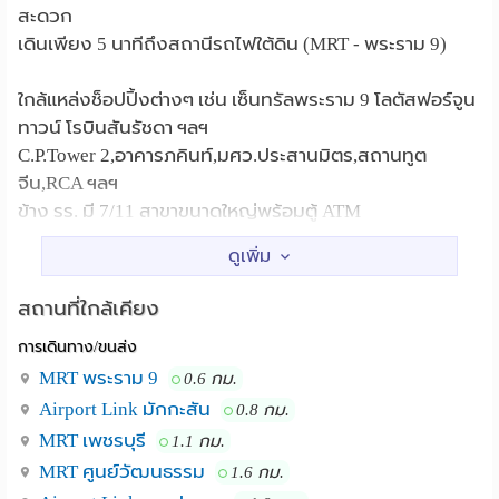
สะดวก
เดินเพียง 5 นาทีถึงสถานีรถไฟใต้ดิน (MRT - พระราม 9)
ใกล้แหล่งช็อปปิ้งต่างๆ เช่น เซ็นทรัลพระราม 9 โลตัสฟอร์จูน
ทาวน์ โรบินสันรัชดา ฯลฯ
C.P.Tower 2,อาคารภคินท์,มศว.ประสานมิตร,สถานทูต
จีน,RCA ฯลฯ
ข้าง รร. มี 7/11 สาขาขนาดใหญ่พร้อมตู้ ATM
เดินทางสะดวก ซอยกว้างไม่ลึก ปลอดภัย ไม่เปลี่ยว
สถานที่ใกล้เคียง
Only 3 mins to MRT,10 mins to Airport Link, and 20 mins
การเดินทาง/ขนส่ง
to Suvarnabhumi Airport.
MRT พระราม 9
0.6 กม.
ห้องกว้างมาก สะอาด ใหม่ ปลอดภัย มีระเบียงส่วนตัวทุก
Airport Link มักกะสัน
0.8 กม.
ห้อง
MRT เพชรบุรี
1.1 กม.
MRT ศูนย์วัฒนธรรม
1.6 กม.
Luxury, Modern and Comfortable