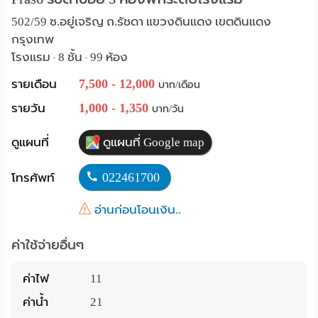
Language
502/59 ซ.อยู่เจริญ ถ.รัชดา แขวงดินแดง เขตดินแดง
กรุงเทพ
:
โรงแรม
8 ชั้น
99 ห้อง
•
•
English
7,500 - 12,000
รายเดือน
บาท/เดือน
1,000 - 1,350
รายวัน
บาท/วัน
ดูแผนที่
ดูแผนที่ Google map
022461700
โทรศัพท์
อ่านก่อนโอนเงิน..
ค่าใช้จ่ายอื่นๆ
ค่าไฟ
11
ค่าน้ำ
21