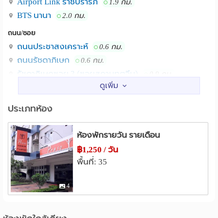
Airport Link ราชปรารภ
1.9 กม.
BTS นานา
2.0 กม.
*บริการห้องพัก รายวัน - รายเดือน ติดต่อได้ตลอด 24 ชม.
* Room service daily and monthly for 24 hour.
ถนน/ซอย
ถนนประชาสงเคราะห์
0.6 กม.
• พร้อมสิ่งอำนวยความสะดวกครบครัน
ถนนรัชดาภิเษก
0.6 กม.
• Ready to move with full facilities.
รัชดาภิเษกซอย 3 (ซอยสถานทูตจีน)
0.9 กม.
ซอยสุขุมวิท 11
1.2 กม.
• ระบบความปลอดภัยและพนักงานต้อนรับ ตลอด 24 ชม.
ซอยประชาสงเคราะห์ 14
1.3 กม.
พร้อมกล้องวงจรปิด และเข้าออกด้วยระบบคีย์การ์ด
ประเภทห้อง
ซอยชานเมือง
1.5 กม.
• 24 hour security system.
สถานศึกษา
ห้องพักรายวัน รายเดือน
อินเตอร์เน็ต wi-fi และที่จอดรถฟรี สำหรับลูกค้าห้องพักราย
ม.ทักษิณ ศูนย์สามเสนใน
1.5 กม.
฿1,250 / วัน
วัน
ม.ศรีนครินทรวิโรฒ
1.6 กม.
พื้นที่: 35
ห้องFitness ให้ลูกค้าใช้บริการ(ฟรี) ทั้งลูกค้ารายวันและราย
วิทยาลัยการจัดการ ม.มหิดล
1.6 กม.
เดือน
ม.เทคโนโลยีราชมงคล จักรพงษภูวนาถ
2.2 กม.
4
ม.หอการค้า
2.3 กม.
ห้องพักรายวัน ราคาเริ่มต้น Daily room's price start
วิทยาลัยพยาบาลบรมราชชนนี กรุงเทพ
2.6 กม.