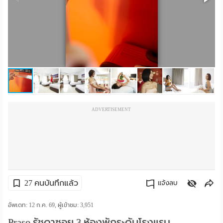
ราย
เดือน
ห้อง
พัก
ราย
ADVERTISEMENT
วัน
ลง
โฆษณา
ลง
27 คนบันทึกแล้ว
แจ้งลบ
ประกาศ
คัดลอกลิงค์
อัพเดท: 12 ก.ค. 69, ผู้เข้าชม:
3,951
ฟรี
Praso รัชดาซอย 3 ห้องพักระดับโรงแรม