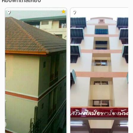
ห้องพักใกล้เคียง
28 ตรม 1100บาท/คืน Superior Twin 1100 baht/night Free
แหล่งช๊อปปิ้ง
Wifi
ฟอร์จูนทาวน์
เซ็นทรัล พระราม 9
0.6 กม.
0.7 กม.
35 ตรม 1000 บาท/คืน Deluxe 1000 baht/night Free Wifi
เอสพลานาด รัชดาภิเษก
1.4 กม.
42 ตรม 1,350 บาท/คืน Executive one bed room 1,350
ห้าง โชว์ ดี ซี
BIG C รัชดา
1.5 กม.
1.7 กม.
baht/night Free Wifi
บิ๊กซี รัชดาภิเษก
1.7 กม.
ห้องพักรายเดือน ราคาเริ่มต้น Monthly room's price start
โรงพยาบาล
สถาบันราชนุกุล
0.8 กม.
28 ตรม 7,500 บาท/เดือน Superior 7,500 baht/month
รพ.ผิวหนังอโศก
1.0 กม.
35 ตรม 8,500 บาท/เดือน deluxe 8,500baht/month
รพ. บุรฉัตรไชยากร มักกะสัน
1.1 กม.
42 ตรม 10,500 บาท/เดือน Executive one bed room 10,500
รพ.พระราม 9
รพ.จักษุ รัตนิน
1.4 กม.
1.4 กม.
baht/month
รพ.บำรุงราษฎร์
1.6 กม.
กลับมาอีกครั้งกลับโปรโมชั่นเพียงจองห้องพักรายเดือน วัน
อื่นๆ
นี้ถึง 31 ต.ค.68
แยกประชาสงเคราะห์ (แยกโบสถ์แม่พระ)
0.6 กม.
โทรเลย 022-461-700
แยกพระราม 9
สถานฑูตจีน
0.6 กม.
0.8 กม.
❮
❯
MRT พระราม 9
สถานที่ใกล้เคียง :
กระทรวงแรงงาน
1.0 กม.