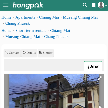
Register
Home
Apartments
Chiang Mai
Mueang Chiang Mai
Home
Chang Phueak
Login
Search
Home
Short-term rentals
Chiang Mai
Mueang Chiang Mai
Chang Phueak
Apartments
Apartments near me
Monthly
Search by BTS/MRT
Contact
Details
Similar
rooms
Search by province
Daily
รูปภาพ
Search by University
rooms
Search by Map
Advertise
Advance Search
Add
Apartment