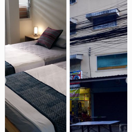
Santitham plaza
1.5 km
CM Computer Center
1.8 km
Siri Wattana Market
2.2 km
Central Outlet Kad Suan Kaew
2.2 km
Computer City
2.4 km
Hospital
Chiangmai Ram Hospital
2.4 km
Lanna Hospital
2.6 km
Chiang Mai Neurological Hospital
2.8 km
Chang Phueak Hospital
2.8 km
❮
❯
Maharaj Nakorn Chiang Mai Hospital(Suan Dok)
2.9 km
Sriphat Medical Center
2.9 km
Other
Wat Jed Yod
Chet Yot Intersection
0.9 km
1.0 km
Chang Khian Road
Soi Tantawan
1.1 km
1.2 km