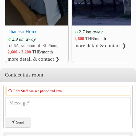
Wiang Bua Road
1.3 km
Khuangsingha Road
1.4 km
Thanasri Home
2.7 km away
2.9 km away
2,600
THB/month
more detail & contact ❯
soi 6A, sriphum rd. Si Phum, Mueang Chiang Mai, Chiang Mai
2,600 - 3,200
THB/month
more detail & contact ❯
Contact this room
Only Staff can see phone and email.
Send