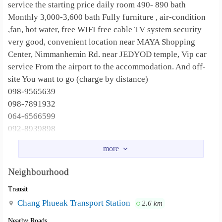
service the starting price daily room 490- 890 bath
Monthly 3,000-3,600 bath Fully furniture , air-condition
,fan, hot water, free WIFI free cable TV system security
very good, convenient location near MAYA Shopping
Center, Nimmanhemin Rd. near JEDYOD temple, Vip car
service From the airport to the accommodation. And off-
site You want to go (charge by distance)
098-9565639
098-7891932
064-6566599
092-8939898
096-9456998
095-6928998
064-1562898
Neighbourhood
by Jidapa
Transit
Piyasetthijidapa5665@gmail.com
Chang Phueak Transport Station
2.6 km
Nearby Roads