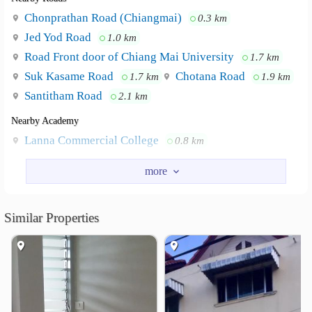
Chonprathan Road (Chiangmai)
0.3 km
Jed Yod Road
1.0 km
Road Front door of Chiang Mai University
1.7 km
Suk Kasame Road
Chotana Road
1.7 km
1.9 km
Santitham Road
2.1 km
Nearby Academy
Lanna Commercial College
0.8 km
Rajamangala University of Technology Lanna
1.4 km
Srithana Commercial Chiangmai Technological College
1.9 km
Chiang Mai University
Similar Properties
2.1 km
ChiangMai Rajabhat University
2.3 km
Faculty of Pharmacy Chiang Mai University
2.7 km
Shopping
MAYA Lifestyle Shopping Center
1.3 km