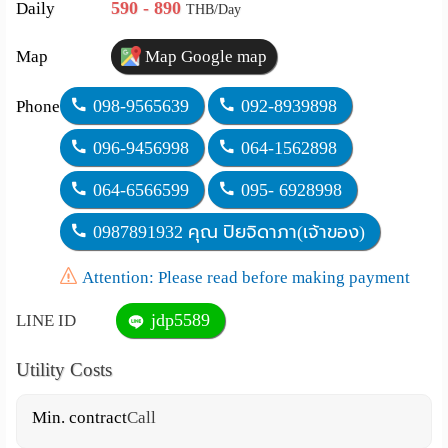
590 - 890
Daily
THB/Day
Map
Map Google map
098-9565639
092-8939898
Phone
096-9456998
064-1562898
064-6566599
095- 6928998
0987891932 คุณ ปิยจิดาภา(เจ้าของ)
Attention: Please read before making payment
jdp5589
LINE ID
Utility Costs
Min. contract
Call