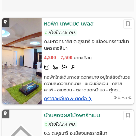
หอพัก เทพนิมิต เพลส
ห่างไป 2.8 กม.
ถ.มหาวิทยาลัย ต.สุรนารี อ.เมืองนครราชสีมา
นครราชสีมา
4,500 - 7,500
บาท/เดือน
หอพักใกล้เดินทางสะดวกสบาย อยู่ใกล้สิ่งอำนวย
ความสะดวกมากมาย - เซเว่นอีเลเว่น - คลาส
คาเฟ่ - อเมซอน - ตลาดสดหน้ามอ - ตู้กด...
ดูรายละเอียด & ติดต่อ ❯
11 พ.ค. 62
บ้านสองผลไม้อพาร์ทเมน
ห่างไป 2.4 กม.
ซ.5 ต.สุรนารี อ.เมืองนครราชสีมา