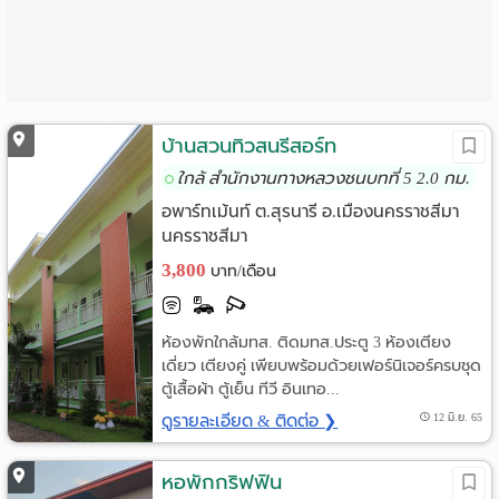
Language
:
English
บ้านสวนทิวสนรีสอร์ท
ใกล้ สำนักงานทางหลวงชนบทที่ 5 2.0 กม.
อพาร์ทเม้นท์ ต.สุรนารี อ.เมืองนครราชสีมา
นครราชสีมา
3,800
บาท/เดือน
ห้องพักใกล้มทส. ติดมทส.ประตู 3 ห้องเตียง
เดี่ยว เตียงคู่ เพียบพร้อมด้วยเฟอร์นิเจอร์ครบชุด
ตู้เสื้อผ้า ตู้เย็น ทีวี อินเทอ...
ดูรายละเอียด & ติดต่อ ❯
12 มิ.ย. 65
หอพักกริฟฟิน