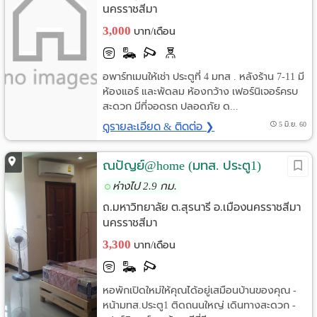
นครราชสีมา
3,000
บาท/เดือน
อพาร์ทเมนให้เช่า ประตูที่ 4 มทส . หลังร้าน 7-11 มี
ห้องแอร์ และพัดลม ห้องกว้าง เฟอร์นิเจอร์ครบ
สะดวก มีที่จอดรถ ปลอดภัย ด...
ดูรายละเอียด & ติดต่อ ❯
5 มิ.ย. 60
ณปัญย์@home (มทส. ประตู1)
ห่างไป 2.9 กม.
ถ.มหาวิทยาลัย ต.สุรนารี อ.เมืองนครราชสีมา
นครราชสีมา
3,300
บาท/เดือน
หอพักเปิดใหม่ให้คุณได้อยู่เสมือนบ้านของคุณ -
หน้ามทส.ประตู1 ติดถนนใหญ่ เดินทางสะดวก -