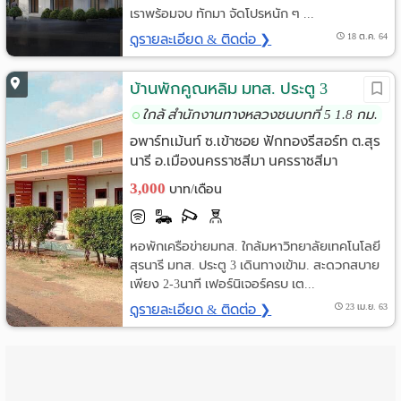
เราพร้อมจบ ทักมา จัดโปรหนัก ๆ ...
ดูรายละเอียด & ติดต่อ ❯
18 ต.ค. 64
บ้านพักคูณหลิม มทส. ประตู 3
ใกล้ สำนักงานทางหลวงชนบทที่ 5 1.8 กม.
อพาร์ทเม้นท์ ซ.เข้าซอย ฟักทองรีสอร์ท ต.สุร
นารี อ.เมืองนครราชสีมา นครราชสีมา
3,000
บาท/เดือน
หอพักเครือข่ายมทส. ใกล้มหาวิทยาลัยเทคโนโลยี
สุรนารี มทส. ประตู 3 เดินทางเข้าม. สะดวกสบาย
เพียง 2-3นาที เฟอร์นิเจอร์ครบ เต...
ดูรายละเอียด & ติดต่อ ❯
23 เม.ย. 63