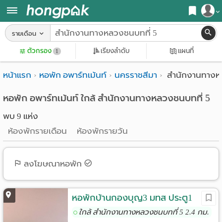
สมัครสมาชิก
รายเดือน
หน้า
ตัวกรอง
เรียงลำดับ
แผนที่
เข้าสู่ระบบ
1
แรก
หน้าแรก
หอพัก อพาร์ทเม้นท์
นครราชสีมา
สำนักงานทางหล
ค้นหา
อ
หอพัก ใกล้ฉัน
หอพัก อพาร์ทเม้นท์ ใกล้ สำนักงานทางหลวงชนบทที่ 5
พบ 9 แห่ง
พาร์
ค้นจากสถานีรถไฟฟ้า
ห้องพักรายเดือน
ห้องพักรายวัน
ท
ค้นตามจังหวัด
เม้น
ค้นจากสถานศึกษา
ลงโฆษณาหอพัก
ท์
ค้นจากแผนที่
ห้อง
หอพักบ้านกองบุญ3 มทส ประตู1
ค้นแบบละเอียด
ใกล้ สำนักงานทางหลวงชนบทที่ 5 2.4 กม.
พัก