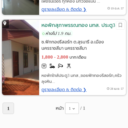
เฟอร์นิเจอร์ ทุกห้อง มีที่วีจอแบน ...
ดูรายละเอียด & ติดต่อ ❯
19 ต.ค. 57
หอพักสุภาพรรณทอง มทส. ประตู3
ห่างไป 1.9 กม.
ซ.ฟักทองรีสอร์ท ต.สุรนารี อ.เมือง
นครราชสีมา นครราชสีมา
1,800 - 2,800
บาท/เดือน
หอพักใกล้ประตู3 มทส.,ซอยฟักทองรีสอร์ท,ครัว
ลุงหิน...
ดูรายละเอียด & ติดต่อ ❯
28 เม.ย. 57
หน้า
/ 1
1
1