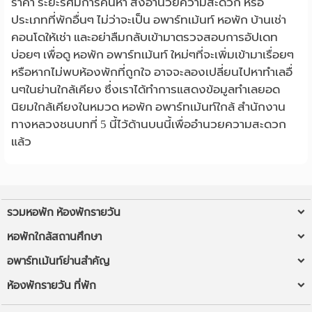
ราคา ระยะรัศมีการค้นหา สิ่งอำนวยความสะดวก หรือ
ประเภทที่พักอื่นๆ ไม่ว่าจะเป็น อพาร์ทเม้นท์ หอพัก บ้านเช่า
คอนโดให้เช่า และอย่าลืมกลับเข้ามาตรวจสอบการอัปเดท
บ่อยๆ เพื่อดู หอพัก อพาร์ทเม้นท์ ใหม่ๆที่จะเพิ่มเข้ามาเรื่อยๆ
หรือหากไม่พบห้องพักที่ถูกใจ อาจจะลองเปลี่ยนไปหาทำเลอื่
นๆในย่านใกล้เคียง ซึ่งเราได้ทำการแสดงข้อมูลทำเลยอด
นิยมใกล้เคียงในหมวด หอพัก อพาร์ทเม้นท์ใกล้ สำนักงาน
ทางหลวงชนบทที่ 5 นี้ไว้ด้านบนนี้เพื่ออำนวยความสะดวก
แล้ว
รวมหอพัก ห้องพักรายวัน
หอพักใกล้ฉัน
หอพักใกล้สถานศึกษา
ห้องพักรายวันใกล้ฉัน
หอพัก ม.รังสิต
อพาร์ทเม้นท์ย่านสำคัญ
หอพัก ใกล้ BTS/MRT
หอพัก มข
หอพัก ลาดพร้าว
ห้องพักรายวัน ที่พัก
หอพักใกล้มหาวิทยาลัย
หอพัก มช
หอพัก เชียงใหม่
ห้องพักรายวัน กรุงเทพ
ห้องพักรายวัน