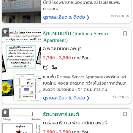
บิ๊กซี โรงพยาบาลเมืองนารายณ์ โรงเรียนพระ
นารายณ์...
ดูรายละเอียด & ติดต่อ ❯
23 เม.ย. 56
รัตนาแมนชั่น (Ratttana Service
Apartment)
อ.พัฒนานิคม ลพบุรี
2,700 - 3,500
บาท/เดือน
แมนชั่น Ratttana Service Apartment อพาร์ทเมนต์
เปิดใหม่ ห้องสะอาดมาก กว้างโปร่งอากาศถ่ายเท
สะดวก ขนาดห้อง 6X4 ตร.ม.การเดิน...
ดูรายละเอียด & ติดต่อ ❯
5 ก.ย. 55
รัตนาอพาร์เมนต์
ต.ช่องสาริกา อ.พัฒนานิคม ลพบุรี
2,900 - 3,500
บาท/เดือน