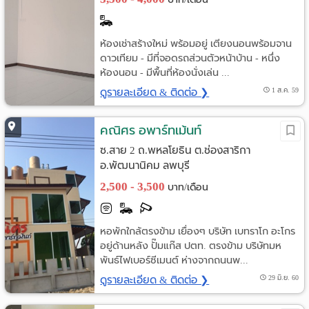
ห้องเช่าสร้างใหม่ พร้อมอยู่ เตียงนอนพร้อมจาน
ดาวเทียม - มีที่จอดรถส่วนตัวหน้าบ้าน - หนึ่ง
ห้องนอน - มีพื้นที่ห้องนั่งเล่น ...
ดูรายละเอียด & ติดต่อ ❯
1 ส.ค. 59
คณิศร อพาร์ทเม้นท์
ซ.สาย 2 ถ.พหลโยธิน ต.ช่องสาริกา
อ.พัฒนานิคม ลพบุรี
2,500 - 3,500
บาท/เดือน
หอพักใกล้ตรงข้าม เยื่องๆ บริษัท เบทราโก อะโกร
อยู่ด้านหลัง ปั๊มแก๊ส ปตท. ตรงข้าม บริษัทมห
พันธ์ไฟเบอร์ซีเมนต์ ห่างจากถนนพ...
ดูรายละเอียด & ติดต่อ ❯
29 มิ.ย. 60