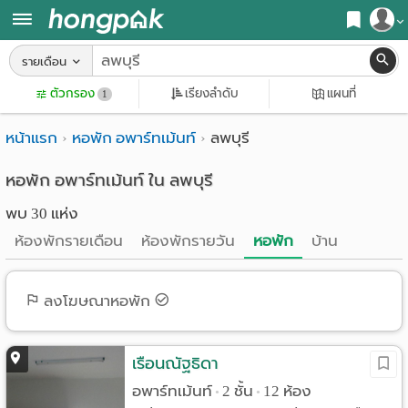
สมัครสมาชิก
รายเดือน
หน้า
ตัวกรอง
เรียงลำดับ
แผนที่
เข้าสู่ระบบ
1
แรก
หน้าแรก
หอพัก อพาร์ทเม้นท์
ลพบุรี
ค้นหา
อ
หอพัก ใกล้ฉัน
หอพัก อพาร์ทเม้นท์ ใน ลพบุรี
พบ 30 แห่ง
พาร์
ค้นจากสถานีรถไฟฟ้า
ห้องพักรายเดือน
ห้องพักรายวัน
หอพัก
บ้าน
ท
ค้นตามจังหวัด
เม้น
ค้นจากสถานศึกษา
ลงโฆษณาหอพัก
ท์
ค้นจากแผนที่
ห้อง
เรือนณัฐธิดา
ค้นแบบละเอียด
อพาร์ทเม้นท์
2 ชั้น
12 ห้อง
•
•
พัก