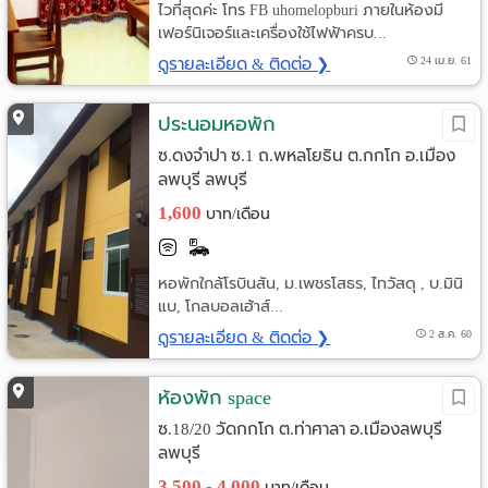
ไวที่สุดค่ะ โทร FB uhomelopburi ภายในห้องมี
เฟอร์นิเจอร์และเครื่องใช้ไฟฟ้าครบ...
ดูรายละเอียด & ติดต่อ ❯
24 เม.ย. 61
ประนอมหอพัก
ซ.ดงจำปา ซ.1 ถ.พหลโยธิน ต.กกโก อ.เมือง
ลพบุรี ลพบุรี
1,600
บาท/เดือน
หอพักใกล้โรบินสัน, ม.เพชรโสธร, ไทวัสดุ , บ.มินิ
แบ, โกลบอลเฮ้าส์...
ดูรายละเอียด & ติดต่อ ❯
2 ส.ค. 60
ห้องพัก space
ซ.18/20 วัดกกโก ต.ท่าศาลา อ.เมืองลพบุรี
ลพบุรี
3,500 - 4,000
บาท/เดือน