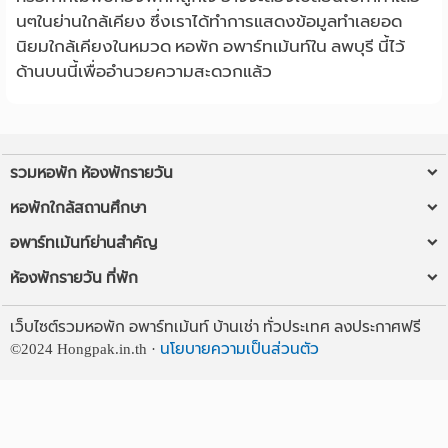
นๆในย่านใกล้เคียง ซึ่งเราได้ทำการแสดงข้อมูลทำเลยอด
นิยมใกล้เคียงในหมวด หอพัก อพาร์ทเม้นท์ใน ลพบุรี นี้ไว้
ด้านบนนี้เพื่ออำนวยความสะดวกแล้ว
รวมหอพัก ห้องพักรายวัน
หอพักใกล้ฉัน
หอพักใกล้สถานศึกษา
ห้องพักรายวันใกล้ฉัน
หอพัก ม.รังสิต
อพาร์ทเม้นท์ย่านสำคัญ
หอพัก ใกล้ BTS/MRT
หอพัก มข
หอพัก ลาดพร้าว
ห้องพักรายวัน ที่พัก
หอพักใกล้มหาวิทยาลัย
หอพัก มช
หอพัก เชียงใหม่
ห้องพักรายวัน กรุงเทพ
ห้องพักรายวัน
หอพัก ใกล้ ม.ธรรมศาสตร์ รังสิต
เว็บไซต์รวมหอพัก อพาร์ทเม้นท์ บ้านเช่า ทั่วประเทศ ลงประกาศฟรี
อพาร์ทเม้นท์ กรุงเทพ
ห้องพักรายวัน เชียงใหม่
ลงประกาศหอพักฟรี
หอพัก มทส
©2024
Hongpak.in.th ·
นโยบายความเป็นส่วนตัว
อพาร์ทเม้นท์ ขอนแก่น
ห้องพักรายวัน อุดรธานี
ติดต่อเว็บ
หอพัก ม.ราม
อพาร์ทเม้นท์ หาดใหญ่
ห้องพักรายวัน พระราม 3
บทความ
หอพัก จุฬาฯ
หอพัก ลาดกระบัง
ห้องพักรายวัน อนุสาวรีย์ชัยฯ
หอพัก ม.ศรีปทุม
อพาร์ทเม้นท์ ภูเก็ต
ห้องพักรายวัน บางนา