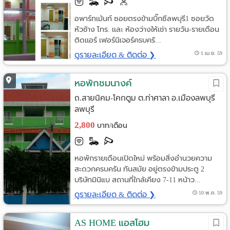
อพาร์ทเม้นท์ ซอยตรงข้ามบิ๊กซีลพบุรี1 ซอยวัด
หัวช้าง โทร. เเละ ห้องว่างให้เช่า รายวัน-รายเดือน
ติดเเอร์ เฟอร์นิเจอร์ครบครั...
ดูรายละเอียด & ติดต่อ ❯
1 เม.ย. 59
หอพักชมนางค์
ถ.สายนิคม-โคกตูม ต.ท่าศาลา อ.เมืองลพบุรี
ลพบุรี
2,800
บาท/เดือน
หอพักรายเดือนเปิดใหม่ พร้อมสิ่งอำนวยความ
สะดวกครบครัน ทันสมัย อยู่ตรงข้ามประตู 2
บริษัทมินิแบ สถานที่ใกล้เคียง 7-11 หน้าว...
ดูรายละเอียด & ติดต่อ ❯
10 พ.ค. 59
AS HOME แอสโฮม