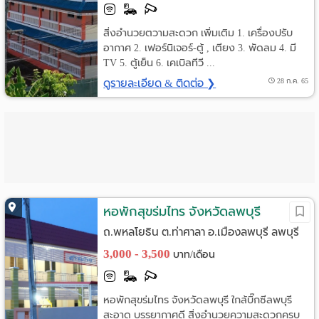
สิ่งอำนวยตวามสะดวก เพิ่มเติม 1. เครื่องปรับ
อากาศ 2. เฟอร์นิเจอร์-ตู้ , เตียง 3. พัดลม 4. มี
TV 5. ตู้เย็น 6. เคเบิลทีวี ...
ดูรายละเอียด & ติดต่อ ❯
28 ก.ค. 65
หอพักสุขร่มไทร จังหวัดลพบุรี
ถ.พหลโยธิน ต.ท่าศาลา อ.เมืองลพบุรี ลพบุรี
3,000 - 3,500
บาท/เดือน
หอพักสุขร่มไทร จังหวัดลพบุรี ใกล้บิ๊กซีลพบุรี
สะอาด บรรยากาศดี สิ่งอำนวยความสะดวกครบ