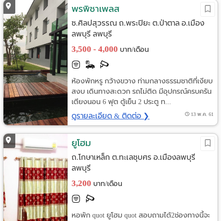
พรพิชาเพลส
ซ.ศิลปสุวรรณ ถ.พระปิยะ ต.ป่าตาล อ.เมือง
ลพบุรี ลพบุรี
3,500 - 4,000
บาท/เดือน
ห้องพักหรู กว้างขวาง ท่ามกลางธรรมชาติที่เงียบ
สงบ เดินทางสะดวก รถไม่ติด มีอุปกรณ์ครบครัน
เตียงนอน 6 ฟุต ตู้เย็น 2 ประตู ท...
ดูรายละเอียด & ติดต่อ ❯
13 พ.ค. 61
ยูโฮม
ถ.โกษาเหล็ก ต.ทะเลชุบศร อ.เมืองลพบุรี
ลพบุรี
3,200
บาท/เดือน
หอพัก quot ยูโฮม quot สอบถามได้2ช่องทางนี้จะ