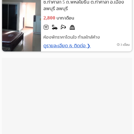
ซ.ท่าศาลา 5 ถ.พหลโยธิน ต.ท่าศาลา อ.เมือง
ราย
ลพบุรี ลพบุรี
2,800
บาท/เดือน
เดือน
ห้อง
ห้องพักราคาโดนใจ ทำเลใกล้ห้าง
พัก
ดูรายละเอียด & ติดต่อ ❯
3 เดือน
ราย
วัน
ลง
โฆษณา
ลง
ประกาศ
ฟรี