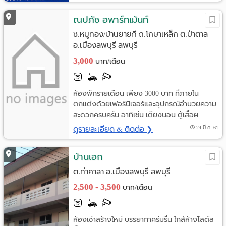
ณปภัช อพาร์ทเม้นท์
ซ.หมูทอง/บ้านยายกี ถ.โกษาเหล็ก ต.ป่าตาล
อ.เมืองลพบุรี ลพบุรี
3,000
บาท/เดือน
ห้องพักรายเดือน เพียง 3000 บาท ที่ภายใน
ตกแต่งด้วยเฟอร์นิเจอร์และอุปกรณ์อำนวยความ
สะดวกครบครัน อาทิเช่น เตียงนอน ตู้เสื้อผ...
ดูรายละเอียด & ติดต่อ ❯
24 มี.ค. 61
บ้านเอก
ต.ท่าศาลา อ.เมืองลพบุรี ลพบุรี
2,500 - 3,500
บาท/เดือน
ห้องเช่าสร้างใหม่ บรรยากาศร่มรื่น ใกล้ห้างโลตัส