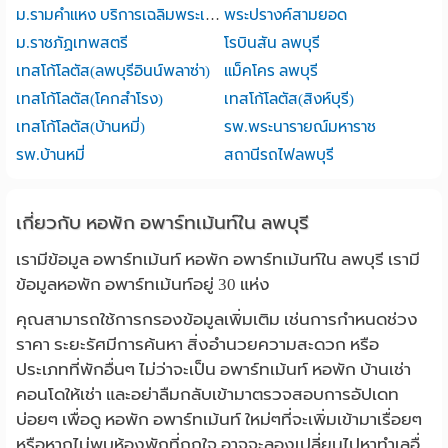
ม.รามคำแหง บริการเฉลิมพระเกียรติ ลพบุรี
พระปรางค์สามยอด
ม.ราชภัฏเทพสตรี
โรบินสัน ลพบุรี
เทสโก้โลตัส(ลพบุรีอินน์พลาซ่า)
แม็คโคร ลพบุรี
เทสโก้โลตัส(โคกสำโรง)
เทสโก้โลตัส(สิงห์บุรี)
เทสโก้โลตัส(บ้านหมี่)
รพ.พระนารายณ์มหาราช
รพ.บ้านหมี่
สถานีรถไฟลพบุรี
เกี่ยวกับ หอพัก อพาร์ทเม้นท์ใน ลพบุรี
เรามีข้อมูล อพาร์ทเม้นท์ หอพัก อพาร์ทเม้นท์ใน ลพบุรี เรามี
ข้อมูลหอพัก อพาร์ทเม้นท์อยู่ 30 แห่ง
คุณสามารถใช้การกรองข้อมูลเพิ่มเติม เช่นการกำหนดช่วง
ราคา ระยะรัศมีการค้นหา สิ่งอำนวยความสะดวก หรือ
ประเภทที่พักอื่นๆ ไม่ว่าจะเป็น อพาร์ทเม้นท์ หอพัก บ้านเช่า
คอนโดให้เช่า และอย่าลืมกลับเข้ามาตรวจสอบการอัปเดท
บ่อยๆ เพื่อดู หอพัก อพาร์ทเม้นท์ ใหม่ๆที่จะเพิ่มเข้ามาเรื่อยๆ
หรือหากไม่พบห้องพักที่ถูกใจ อาจจะลองเปลี่ยนไปหาทำเลอื่