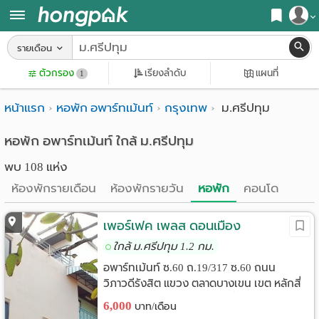
สมัครสมาชิก
รายเดือน
หน้า
ตัวกรอง
เรียงลำดับ
แผนที่
เข้าสู่ระบบ
1
แรก
หน้าแรก
หอพัก อพาร์ทเม้นท์
กรุงเทพ
ม.ศรีปทุม
ค้นหา
อ
หอพัก ใกล้ฉัน
หอพัก อพาร์ทเม้นท์ ใกล้ ม.ศรีปทุม
พบ 108 แห่ง
พาร์
ค้นจากสถานีรถไฟฟ้า
ห้องพักรายเดือน
ห้องพักรายวัน
หอพัก
คอนโด
ท
ค้นตามจังหวัด
เม้น
เพอร์เฟค เพลส ดอนเมือง
ค้นจากสถานศึกษา
ใกล้ ม.ศรีปทุม 1.2 กม.
ท์
ค้นจากแผนที่
อพาร์ทเม้นท์ ซ.60 ถ.19/317 ซ.60 ถนน
ห้อง
วิภาวดีรังสิต แขวง ตลาดบางเขน เขต หลักสี่
ค้นแบบละเอียด
แขวงตลาดบางเขน เขตหลักสี่ กรุงเทพ
6,000
บาท/เดือน
พัก