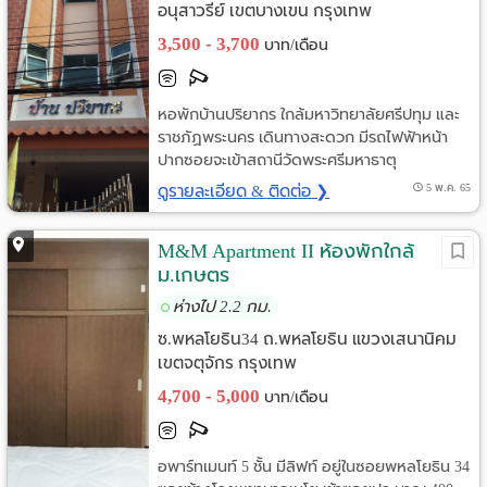
อนุสาวรีย์ เขตบางเขน กรุงเทพ
3,500 - 3,700
บาท/เดือน
หอพักบ้านปริยากร ใกล้มหาวิทยาลัยศรีปทุม และ
ราชภัฏพระนคร เดินทางสะดวก มีรถไฟฟ้าหน้า
ปากซอยจะเข้าสถานีวัดพระศรีมหาธาตุ
ดูรายละเอียด & ติดต่อ ❯
5 พ.ค. 65
M&M Apartment II ห้องพักใกล้
ม.เกษตร
ห่างไป 2.2 กม.
ซ.พหลโยธิน34 ถ.พหลโยธิน แขวงเสนานิคม
เขตจตุจักร กรุงเทพ
4,700 - 5,000
บาท/เดือน
อพาร์ทเมนท์ 5 ชั้น มีลิฟท์ อยู่ในซอยพหลโยธิน 34