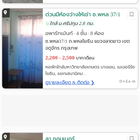
ด่วนมีห้องว่างให้เช่า ซ.พหล 37/1
ใกล้ ม.ศรีปทุม 2.8 กม.
อพาร์ทเม้นท์
4 ชั้น
8 ห้อง
•
•
ซ.พหล37/1 ถ.พหลโยธิน แขวงลาดยาว เขต
จตุจักร กรุงเทพ
2,200 - 2,500
บาท/เดือน
หอพักใกล้มหาวิทยาลัยเกษตร บางเขน, เมเจอร์รัช
โยธิน, แยกเสนานิคม...
ดูรายละเอียด & ติดต่อ ❯
6 มี.ค. 66
ลา ชอมเบอร์