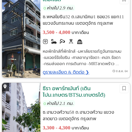
ห่างไป 2.9 กม.
ซ.พหลโยธิน32 ถ.เสนานิคม1 ซอย26 แยก11
แขวงจันทรเกษม เขตจตุจักร กรุงเทพ
3,500 - 4,000
บาท/เดือน
หอพักใกล้ที่พักใกล้ -มหาลัยราชภัฎจันทรเกษม
-เมเจอร์รัชโยธิน -ศาลอาญารัชดา -คปภ.รัชดา
-กรมส่งออก การเดินทาง -MRTลาดพร้าว ...
ดูรายละเอียด & ติดต่อ ❯
8 ส.ค. 64
ธีรา อพาร์ทเม้นท์ (เดิน
ไปม.เกษตร/BTSม.เกษตรได้)
ห่างไป 2.1 กม.
ซ.งามวงศ์วาน58 ถ.งามวงศ์วาน แขวง
ลาดยาว เขตจตุจักร กรุงเทพ
3,300 - 4,300
บาท/เดือน