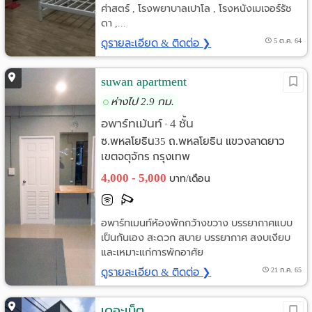
ศ่าสตร์ , โรงพยาบาลเปาโล , โรงหนังเมเจอร์รัช
ดา ,...
ดูรายละเอียด & ติดต่อ ❯
5 ต.ค. 64
suwan apartment
ห่างไป 2.9 กม.
อพาร์ทเม้นท์
4 ชั้น
•
ซ.พหลโยธิน35 ถ.พหลโยธิน แขวงลาดยาว
เขตจตุจักร กรุงเทพ
4,000 - 5,000
บาท/เดือน
อพาร์ทเมนท์ห้องพักกว้างขวาง บรรยากาศแบบ
เป็นกันเอง สะดวก สบาย บรรยากาศ สงบเงียบ
และเหมาะแก่การพักอาศัย
ดูรายละเอียด & ติดต่อ ❯
21 ก.ค. 65
เดอะเน็ต