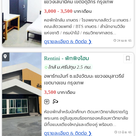
แขวงเสนานิคม เขตจตุจักร กรุงเทพ
3,000 - 3,500
บาท/เดือน
หอพักใกล้ม.เกษตร / โรงพยาบาลสัตว์ ม.เกษตร /
คณะสัตวแพทย์ / BTS เกษตร / สำนักงานวิจัย
แห่งชาติ / กรมป่าไม้ / กรมวิทยาศาสตร...
ดูรายละเอียด & ติดต่อ ❯
24 เม.ย. 65
Rentini - พักพิงโฮม
ใกล้ ม.ศรีปทุม 2.5 กม.
อพาร์ทเม้นท์ ซ.แจ้งวัฒนะ แขวงอนุสาวรีย์
เขตบางเขน กรุงเทพ
3,500
บาท/เดือน
ห้องพักสำหรับนักศึกษา ติดมหาวิทยาลัยราชภัฏ
พระนคร อยู่ในชุมชนร้อยกรองหลังมหาวิทยาลัย
มีทั้งแบบเตียงใหญ่และเตียงคู่ พร้อมต...
ดูรายละเอียด & ติดต่อ ❯
13 มิ.ย. 65