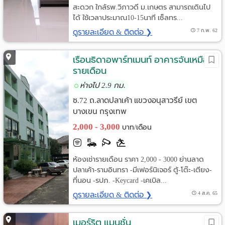
สะดวก ใกล้รพ.วิภาวดี ม.เกษตร สามารถเดินไป
ได้ ใช้เวลาประมาณ10-15นาที เซ็ลทร...
ดูรายละเอียด & ติดต่อ ❯
7 ก.พ. 62
เรือนธิดาอพาร์ทเมนท์ อาคารจันเหมือน
รายเดือน
ห่างไป 2.9 กม.
ซ.72 ถ.ลาดปลาเค้า แขวงอนุสาวรีย์ เขต
บางเขน กรุงเทพ
2,000 - 3,000
บาท/เดือน
ห้องเช่ารายเดือน ราคา 2,000 - 3000 ย่านลาด
ปลาเค้า-รามอินทรา -มีเฟอร์นิเจอร์ ตู้-โต๊ะ-เตียง-
ที่นอน -รปภ. -Keycard -เคเบิล...
ดูรายละเอียด & ติดต่อ ❯
4 ส.ค. 65
เมอร์ริต แมนชั่น