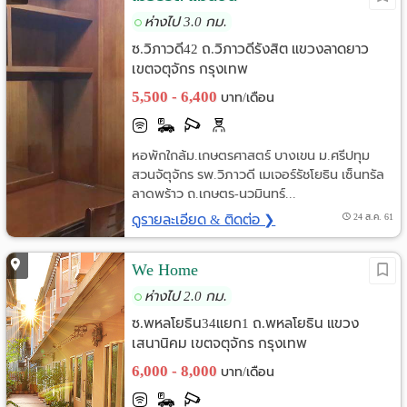
ห่างไป 3.0 กม.
ซ.วิภาวดี42 ถ.วิภาวดีรังสิต แขวงลาดยาว
เขตจตุจักร กรุงเทพ
5,500 - 6,400
บาท/เดือน
หอพักใกล้ม.เกษตรศาสตร์ บางเขน ม.ศรีปทุม
สวนจัตุจักร รพ.วิภาวดี เมเจอร์รัชโยธิน เซ็นทรัล
ลาดพร้าว ถ.เกษตร-นวมินทร์...
ดูรายละเอียด & ติดต่อ ❯
24 ส.ค. 61
We Home
ห่างไป 2.0 กม.
ซ.พหลโยธิน34แยก1 ถ.พหลโยธิน แขวง
เสนานิคม เขตจตุจักร กรุงเทพ
6,000 - 8,000
บาท/เดือน