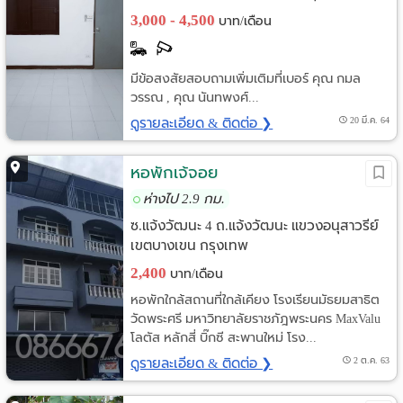
3,000 - 4,500
บาท/เดือน
มีข้อสงสัยสอบถามเพิ่มเติมที่เบอร์ คุณ กมล
วรรณ , คุณ นันทพงศ์...
ดูรายละเอียด & ติดต่อ ❯
20 มี.ค. 64
หอพักเจ้จอย
ห่างไป 2.9 กม.
ซ.แจ้งวัฒนะ 4 ถ.แจ้งวัฒนะ แขวงอนุสาวรีย์
เขตบางเขน กรุงเทพ
2,400
บาท/เดือน
หอพักใกล้สถานที่ใกล้เคียง โรงเรียนมัธยมสาธิต
วัดพระศรี มหาวิทยาลัยราชภัฎพระนคร MaxValu
โลตัส หลักสี่ บิ๊กซี สะพานใหม่ โรง...
ดูรายละเอียด & ติดต่อ ❯
2 ต.ค. 63