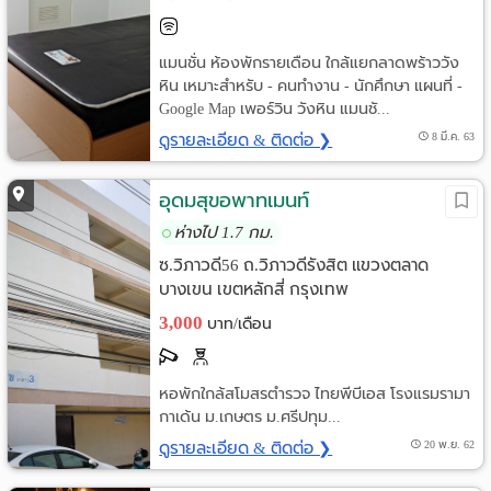
แมนชั่น ห้องพักรายเดือน ใกล้แยกลาดพร้าววัง
หิน เหมาะสำหรับ - คนทำงาน - นักศึกษา แผนที่ -
Google Map เพอร์วิน วังหิน แมนชั...
ดูรายละเอียด & ติดต่อ ❯
8 มี.ค. 63
อุดมสุขอพาทเมนท์
ห่างไป 1.7 กม.
ซ.วิภาวดี56 ถ.วิภาวดีรังสิต แขวงตลาด
บางเขน เขตหลักสี่ กรุงเทพ
3,000
บาท/เดือน
หอพักใกล้สโมสรตำรวจ ไทยพีบีเอส โรงแรมรามา
กาเด้น ม.เกษตร ม.ศรีปทุม...
ดูรายละเอียด & ติดต่อ ❯
20 พ.ย. 62