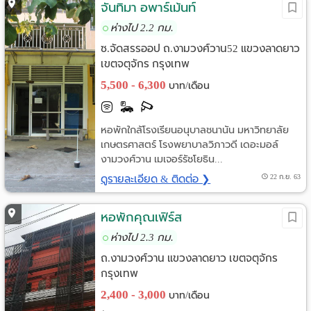
จันทิมา อพาร์เม้นท์
ห่างไป 2.2 กม.
ซ.จัดสรรออป ถ.งามวงศ์วาน52 แขวงลาดยาว
เขตจตุจักร กรุงเทพ
5,500 - 6,300
บาท/เดือน
หอพักใกล้โรงเรียนอนุบาลชนานัน มหาวิทยาลัย
เกษตรศาสตร์ โรงพยาบาลวิภาวดี เดอะมอล์
งามวงศ์วาน เมเจอร์รัชโยธิน...
ดูรายละเอียด & ติดต่อ ❯
22 ก.ย. 63
หอพักคุณเฟิร์ส
ห่างไป 2.3 กม.
ถ.งามวงศ์วาน แขวงลาดยาว เขตจตุจักร
กรุงเทพ
2,400 - 3,000
บาท/เดือน