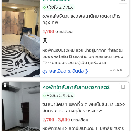
ห่างไป 2.2 กม.
ซ.พหลโยธิน36 แขวงเสนานิคม เขตจตุจักร
กรุงเทพ
4,700
บาท/เดือน
หอพักปรับปรุงใหม่ สวย น่าอยู่มากกก ทำเลดีใน
ซอยพหลโยธิน36 ตรงข้าม มหาลัยเกษตร เพียง
4700 บาทต่อเดือน มีตู้เย็น ทุกห้อง ระ...
ดูรายละเอียด & ติดต่อ ❯
22 พ.ย. 64
หอพักใกล้มหาลัยเกษตรศาสตร์
ห่างไป 2.6 กม.
ซ.เสนานิคม 1 แยกที่ 5 ถ.พหลโยธิน 32 แขวง
จันทรเกษม เขตจตุจักร กรุงเทพ
2,700 - 3,500
บาท/เดือน
หอพักใกล้BTS สถานีเสนานิคม 1, มหาลัยเกษตร