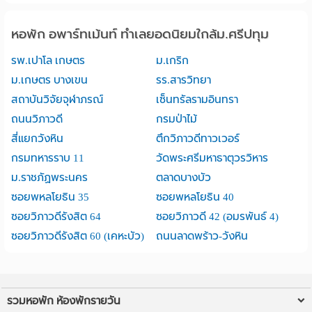
หอพัก อพาร์ทเม้นท์ ทำเลยอดนิยมใกล้ม.ศรีปทุม
รพ.เปาโล เกษตร
ม.เกริก
ม.เกษตร บางเขน
รร.สารวิทยา
สถาบันวิจัยจุฬาภรณ์
เซ็นทรัลรามอินทรา
ถนนวิภาวดี
กรมป่าไม้
สี่แยกวังหิน
ตึกวิภาวดีทาวเวอร์
กรมทหารราบ 11
วัดพระศรีมหาธาตุวรวิหาร
ม.ราชภัฏพระนคร
ตลาดบางบัว
ซอยพหลโยธิน 35
ซอยพหลโยธิน 40
ซอยวิภาวดีรังสิต 64
ซอยวิภาวดี 42 (อมรพันธ์ 4)
ซอยวิภาวดีรังสิต 60 (เคหะบัว)
ถนนลาดพร้าว-วังหิน
รวมหอพัก ห้องพักรายวัน