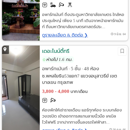
อพาร์ทเม้นท์ ถึงประตูมหาวิทยาลัยเกษตร ใกล้หอ
ประชุมใหญ๋ เพียง 5 นาที เดินจากหน้าอพาร์ทเม้น
ท์ ถึงมหาวิทยาลัยเกษตรศาสตร์ประ...
ดูรายละเอียด & ติดต่อ ❯
9 มิ.ย. 64
เดอะไนน์ตี้ทรี
ห่างไป 1.6 กม.
อพาร์ทเม้นท์
5 ชั้น
48 ห้อง
•
•
ซ.พหลโยธิน53แยก7 แขวงอนุสาวรีย์ เขต
บางเขน กรุงเทพ
3,800 - 4,000
บาท/เดือน
ห้องพักให้เช่ารายเดือน แอร์ทุกห้อง ระบบกล้อง
วงจรปิด เข้าออกการสแกนลายนิ้วมือ เคเบิล
ไวไฟฟรี จากปากทางขึ้นลงรถไฟฟ้าสา...
30 ก.ย. 66