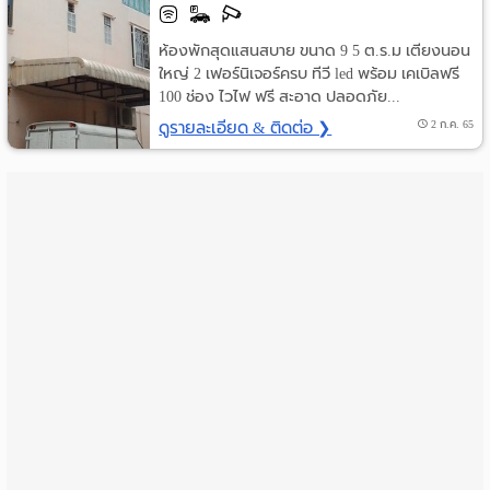
ราย
ห้องพักสุดแสนสบาย ขนาด 9 5 ต.ร.ม เตียงนอน
เดือน
ใหญ่ 2 เฟอร์นิเจอร์ครบ ทีวี led พร้อม เคเบิลฟรี
100 ช่อง ไวไฟ ฟรี สะอาด ปลอดภัย...
ห้อง
ดูรายละเอียด & ติดต่อ ❯
2 ก.ค. 65
พัก
ราย
วัน
ลง
โฆษณา
ลง
ประกาศ
ฟรี