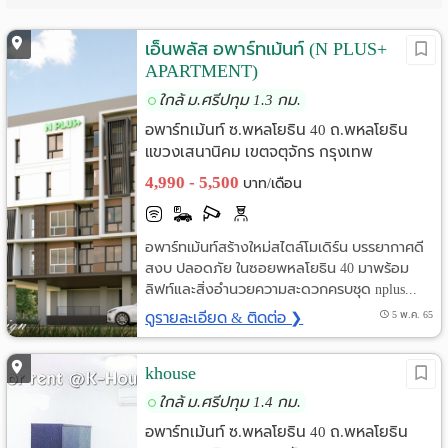
Language
เอ็นพลัส อพาร์ทเม้นท์ (N PLUS+
:
APARTMENT)
ใกล้ ม.ศรีปทุม 1.3 กม.
English
อพาร์ทเม้นท์ ซ.พหลโยธิน 40 ถ.พหลโยธิน
แขวงเสนานิคม เขตจตุจักร กรุงเทพ
4,990 - 5,500
บาท/เดือน
อพาร์ทเม้นท์สร้างใหม่สไตล์โมเดิร์น บรรยากาศดี
สงบ ปลอดภัย ในซอยพหลโยธิน 40 มาพร้อม
ลิฟท์และสิ่งอำนวยความสะดวกครบชุด nplus...
ดูรายละเอียด & ติดต่อ ❯
5 พ.ค. 65
khouse
ใกล้ ม.ศรีปทุม 1.4 กม.
อพาร์ทเม้นท์ ซ.พหลโยธิน 40 ถ.พหลโยธิน