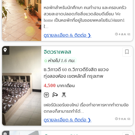
หอพักสำหรับนักศึกษา คนทำงาน และครอบครัว
สวยสะอาดปลอดภัยสิ่งแวดล้อมดีเยี่ยม We
home เป็นหอพักที่อยู่ในซอยพหลโยธิน34แยก1
ใ...
ดูรายละเอียด & ติดต่อ ❯
4 ส.ค. 61
จิตวราเพลส
ห่างไป 1.6 กม.
ซ.วิภาวดี 60 ถ.วิภาวดีรังสิต แขวง
ทุ่งสองห้อง เขตหลักสี่ กรุงเทพ
4,500
บาท/เดือน
เฟอร์นิเจอร์ของใหม่ เรื่องทำอาหารหากทำตามข้อ
ตกลงก็สามารถทำได้...
ดูรายละเอียด & ติดต่อ ❯
9 ก.ค. 61