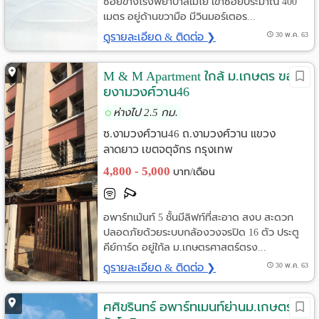
ซอยข้างโรงพยาบาลเมโย เข้าซอยประมาณ 400
เมตร อยู่ด้านขวามือ มีวินมอร์เตอร...
ดูรายละเอียด & ติดต่อ ❯
30 พ.ค. 63
M & M Apartment ใกล้ ม.เกษตร ฃอ
ยงามวงศ์วาน46
ห่างไป 2.5 กม.
ซ.งามวงศ์วาน46 ถ.งามวงศ์วาน แขวง
ลาดยาว เขตจตุจักร กรุงเทพ
4,800 - 5,000
บาท/เดือน
อพาร์ทเม้นท์ 5 ชั้นมีลิฟท์ที่สะอาด สงบ สะดวก
ปลอดภัยด้วยระบบกล้องวงจรปิด 16 ตัว ประตู
คีย์การ์ด อยู่ใก้ล ม.เกษตรศาสตร์ตรง...
ดูรายละเอียด & ติดต่อ ❯
30 พ.ค. 63
ศศิขรินทร์ อพาร์ทเมนท์ย่านม.เกษตร-