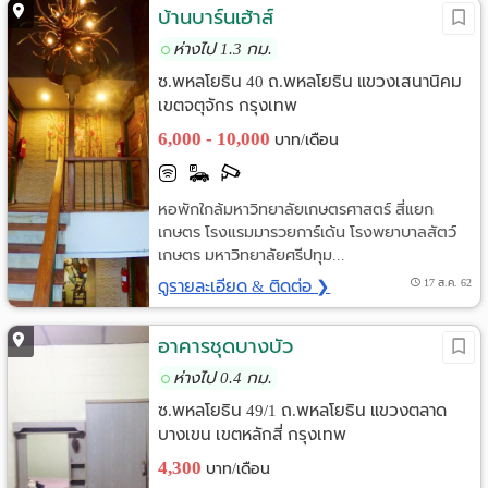
บ้านบาร์นเฮ้าส์
ห่างไป 1.3 กม.
ซ.พหลโยธิน 40 ถ.พหลโยธิน แขวงเสนานิคม
เขตจตุจักร กรุงเทพ
6,000 - 10,000
บาท/เดือน
หอพักใกล้มหาวิทยาลัยเกษตรศาสตร์ สี่แยก
เกษตร โรงแรมมารวยการ์เด้น โรงพยาบาลสัตว์
เกษตร มหาวิทยาลัยศรีปทุม...
ดูรายละเอียด & ติดต่อ ❯
17 ส.ค. 62
อาคารชุดบางบัว
ห่างไป 0.4 กม.
ซ.พหลโยธิน 49/1 ถ.พหลโยธิน แขวงตลาด
บางเขน เขตหลักสี่ กรุงเทพ
4,300
บาท/เดือน