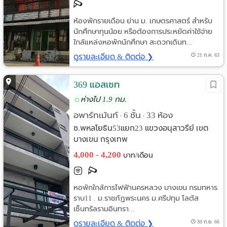
ห้องพักรายเดือน ย่าน ม. เกษตรศาสตร์ สำหรับ
นักศึกษาทุนน้อย หรือต้องการประหยัดค่าใช้จ่าย
ใกล้แหล่งหอพักนักศึกษา สะดวกเดินท...
ดูรายละเอียด & ติดต่อ ❯
21 ก.ค. 63
369 แอสเซท
ห่างไป 1.9 กม.
อพาร์ทเม้นท์
6 ชั้น
33 ห้อง
•
•
ซ.พหลโยธิน53แยก23 แขวงอนุสาวรีย์ เขต
บางเขน กรุงเทพ
4,000 - 4,200
บาท/เดือน
หอพักใกล้การไฟฟ้านครหลวง บางเขน กรมทหาร
ราบ11 . ม.ราชภัฏพระนคร ม.ศรีปทุม โลตัส
เซ็นทรัลรามอินทรา...
ดูรายละเอียด & ติดต่อ ❯
30 ก.ย. 66