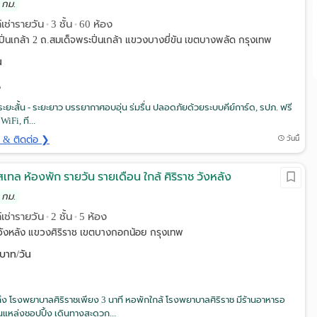
 กม.
์เช่ารายวัน
3 ชั้น
60 ห้อง
•
•
ิ่นเกล้า 2 ถ.สมเด็จพระปิ่นเกล้า แขวงบางยี่ขัน เขตบางพลัด กรุงเทพ
น
้งระยะสั้น - ระยะยาว บรรยากาศอบอุ่น ร่มรื่น ปลอดภัยด้วยระบบคีย์การ์ด, รปภ. ฟรี
iFi, ที...
ด & ติดต่อ ❯
วันนี้
สเทล ห้องพัก รายวัน รายเดือน ใกล้ ศิริราช วังหลัง
 กม.
์เช่ารายวัน
2 ชั้น
5 ห้อง
•
•
.วังหลัง แขวงศิริราช เขตบางกอกน้อย กรุงเทพ
บาท/วัน
ึง โรงพยาบาลศิริราชเพียง 3 นาที หอพักใกล้ โรงพยาบาลศิริราช มีร้านอาหารอ
นแหล่งชอปปิ้ง เดินทางสะดวก...