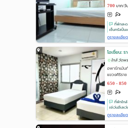
700
บาท/วั
ที่พักสะ
เซ็นทรัลปิ่น
ดูรายละเอีย
โอเชี่ยน: ร
ใกล้ วัดพ
อพาร์ทเม้นท
แขวงศิริรา
650 - 850
ที่พักใกล
เซ่เว่นอีเลเว
ดูรายละเอีย