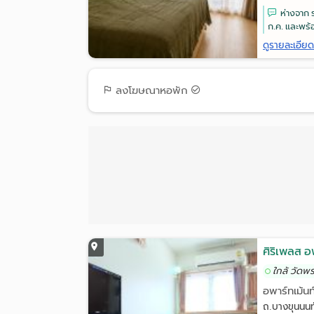
ห่างจาก 
ก.ค. และพร้อ
ดูรายละเอีย
ลงโฆษณาหอพัก
ศิริเพลส อ
ใกล้ วัดพ
อพาร์ทเม้นท
ถ.บางขุนนน