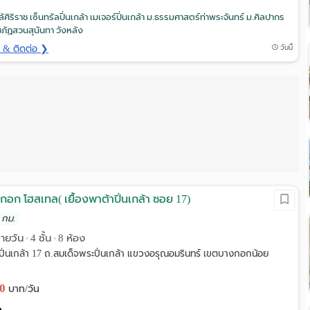
้ศิริราช เซ็นทรัลปิ่นเกล้า เมเจอร์ปิ่นเกล้า ม.ธรรมศาสตร์ท่าพระจันทร์ ม.ศิลปากร
ภัฏสวนสุนันทา วังหลัง
ด & ติดต่อ ❯
วันนี้
งกอก โฮสเทล( เยื้องพาต้าปิ่นเกล้า ซอย 17)
 กม.
รายวัน
4 ชั้น
8 ห้อง
•
•
ปิ่นเกล้า 17 ถ.สมเด็จพระปิ่นเกล้า แขวงอรุณอมรินทร์ เขตบางกอกน้อย
00
บาท/วัน