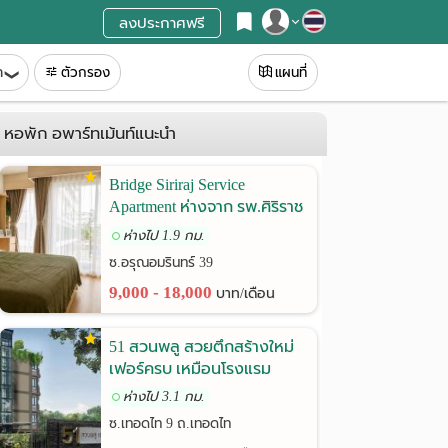
ลงประกาศฟรี
สมัครสมาชิก
ท
ตัวกรอง
แผนที่
เข้าสู่ระบบ
หอพัก อพาร์ทเม้นท์แนะนำ
Bridge Siriraj Service
Apartment ห่างจาก รพ.ศิริราช
เพียง 900 เมตร
ห่างไป 1.9 กม.
ซ.อรุณอมรินทร์ 39
9,000 - 18,000
บาท/เดือน
51 สวนพลู สวยตึกสร้างใหม่
เฟอร์ครบ เหมือนโรงแรม
ห่างไป 3.1 กม.
ซ.เทอดไท 9 ถ.เทอดไท