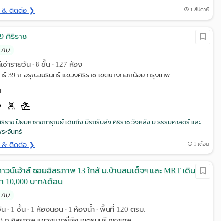
ด & ติดต่อ ❯
1 สัปดาห์
9 ศิริราช
 กม.
์เช่ารายวัน
8 ชั้น
127 ห้อง
•
•
ทร์ 39 ถ.อรุณอมรินทร์ แขวงศิริราช เขตบางกอกน้อย กรุงเทพ
น
ศิริราช ปิยมหาราชการุณย์ เดินถึง มีรถรับส่ง ศิริราช วังหลัง ม.ธรรมศาสตร์ และ
พระจันทร์
ด & ติดต่อ ❯
1 เดือน
น/ทาวน์เฮ้าส์ ซอยอิสรภาพ 13 ใกล้ ม.บ้านสมเด็จฯ และ MRT เดินทาง
า 10,000 บาท/เดือน
 กม.
ัน
1 ชั้น
1 ห้องนอน
1 ห้องน้ำ
พื้นที่ 120 ตรม.
•
•
•
•
3 ถ.อิสรภาพ แขวงบางยี่เรือ เขตธนบุรี กรุงเทพ