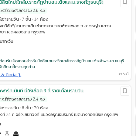
ิสิตใหม่(ใกล้ม.ราชภัฏบ้านสมเด็จและม.ราชภัฏธนบุรี)
ระศรีรัตนศาสดาราม 2.8 กม.
์เช่ารายวัน
7 ชั้น
14 ห้อง
•
•
องทวีชัย5(สามารถเดินเข้าทางลานจอดห้างแพลท ถ.ลาดหญ้า แขวง
ระยา เขตคลองสาน กรุงเทพ
บาท/วัน
นต้อนรับเปิดเทอมสำหรับนักศึกษามหาวิทยาลัยราชภัฏบ้านสมเด็จเจ้าพระยา-ธนบุรี
นักศึกษาฝึกงานทุกท่าน
ด & ติดต่อ ❯
วันนี้
าร์ทเม้นท์ มีให้เลือก 9 ที่ รายเดือนรายวัน
ระศรีรัตนศาสดาราม 2.4 กม.
์เช่ารายวัน
8 ชั้น
70 ห้อง
•
•
งศ์ 34 ถ.จรัญสนิทวงศ์ แขวงอรุณอมรินทร์ เขตบางกอกน้อย กรุงเทพ
น