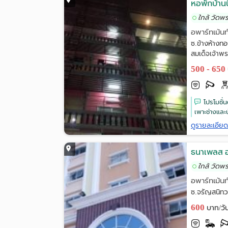
หอพักบ้านน
ใกล้ วัดพ
อพาร์ทเม้นท
ซ.ข้างห้างท
สมเด็จเจ้าพ
500 - 650
โปรโมชั่
เพาะช่างและ
ดูรายละเอีย
ธนาเพลส อพ
ใกล้ วัดพ
อพาร์ทเม้นท
ซ.จรัญสนิทว
600
บาท/วั