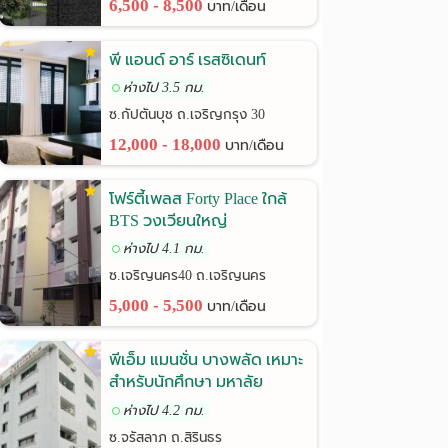
6,500 - 8,500
บาท/เดือน
พี แอนด์ อาร์ เรสซิเดนท์
ห่างไป 3.5 กม.
ซ.กัปตันบุช ถ.เจริญกรุง 30
12,000 - 18,000
บาท/เดือน
โฟร์ตี้เพลส Forty Place ใกล้
BTS วงเวียนใหญ่
ห่างไป 4.1 กม.
ซ.เจริญนคร40 ถ.เจริญนคร
5,000 - 5,500
บาท/เดือน
พีเอ็ม แมนชั่น บางพลัด เหมาะ
สำหรับนักศึกษา มหาลัย
ราชภัฎฯ
ห่างไป 4.2 กม.
ซ.จรัสลาภ ถ.สิรินธร