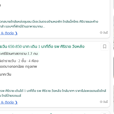
น
ดวกสบายใกล้แหล่งชุมชน มีเซเว่นตรงข้ามหอพัก ใกล้แม็คโคร ศิริราชและห้าง
เกล้า รอบๆที่พักมีร้านอาหารมากม...
ด & ติดต่อ ❯
วันนี้
ายวัน 650-850 บาท เดิน 1 นาทีถึง รพ ศิริราช วังหลัง
ระศรีรัตนศาสดาราม 1.3 กม.
์เช่ารายวัน
2 ชั้น
4 ห้อง
•
•
ช เขตบางกอกน้อย กรุงเทพ
บาท/วัน
้ รพ ศิริราช เดินได้ 1 นาทีถึง รพ ศิริราช วังหลัง ใกล้มากๆ ราคาไม่แพงแถมยังใกล้
่น ใกล้ป้ายรถเมล์
ด & ติดต่อ ❯
วันนี้