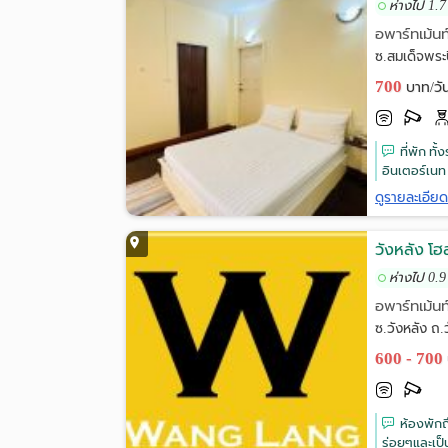
ห่างไป 1.7
อพาร์ทเม้นท
ซ.สมเด็จพระป
700
บาท/วั
ที่พัก ทั
อินเตอร์เนท W
ดูรายละเอีย
วังหลัง โฮ
ห่างไป 0.9
อพาร์ทเม้นท
ซ.วังหลัง ถ
600 - 700
ห้องพักถ
ร่อยๆและเป็