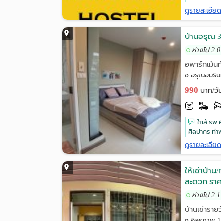
ดูรายละเอีย
บ้านอรุณ 3
ห่างไป 2.0
อพาร์ทเม้นท
ซ.อรุณอมริน
990
บาท/วั
ใกล้ รพ.
ศิลปากร ท่า
ดูรายละเอีย
ให้เช่าบ้า
สะดวก ราค
ห่างไป 2.1
บ้านเช่ารายว
ซ.อิสรภาพ 1