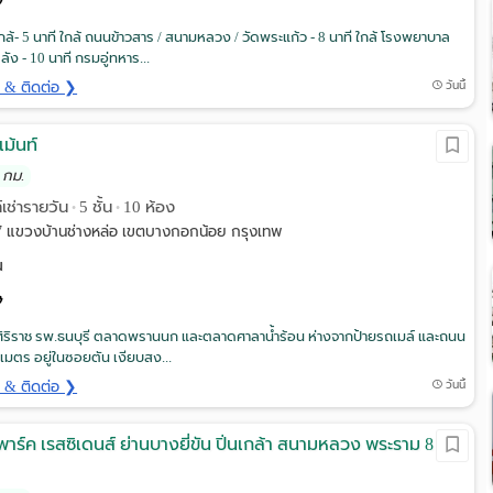
ล้- 5 นาที ใกล้ ถนนข้าวสาร / สนามหลวง / วัดพระแก้ว - 8 นาที ใกล้ โรงพยาบาล
หลัง - 10 นาที กรมอู่ทหาร...
ด & ติดต่อ ❯
วันนี้
ม้นท์
 กม.
์เช่ารายวัน
5 ชั้น
10 ห้อง
•
•
 แขวงบ้านช่างหล่อ เขตบางกอกน้อย กรุงเทพ
น
ศิริราช รพ.ธนบุรี ตลาดพรานนก และตลาดศาลาน้ำร้อน ห่างจากป้ายรถเมล์ และถนน
มตร อยู่ในซอยตัน เงียบสง...
ด & ติดต่อ ❯
วันนี้
าร์ค เรสซิเดนส์ ย่านบางยี่ขัน ปิ่นเกล้า สนามหลวง พระราม 8