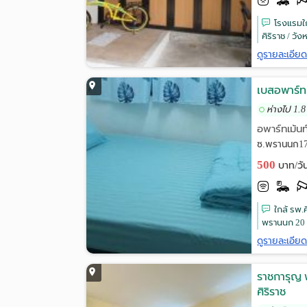
โรงแรมใก
ศิริราช / วัง
ดูรายละเอีย
เบสอพาร์ทเ
ห่างไป 1.8
อพาร์ทเม้นท
ซ.พรานนก17
500
บาท/วั
ใกล้ รพ.
พรานนก 20 เ
ดูรายละเอีย
ราชการุญ พ
ศิริราช