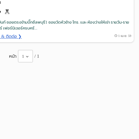
น
้นท์ ซอยตรงข้ามบิ๊กซีลพบุรี1 ซอยวัดหัวช้าง โทร. เเละ ห้องว่างให้เช่า รายวัน-ราย
ร์ เฟอร์นิเจอร์ครบครั...
ด & ติดต่อ ❯
1 เม.ย. 59
หน้า
/ 1
1