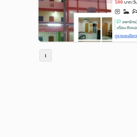
500
บาท/วั
อพาร์ทเม
เดือน ติดเเอ
ดูรายละเอีย
1