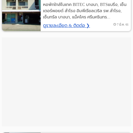
หอพักใกล้ไบเทค BITEC บางนา, BTSแบริ่ง, เซ็น
ราย
เตอร์พอยด์ สำโรง อิมพีเรียลเวริล รพ.สำโรง,
เซ็นทรัล บางนา, แม็คโคร ศรีนครินทร...
เดือน
ดูรายละเอียด & ติดต่อ ❯
7 มี.ค. 61
ห้อง
พัก
ราย
วัน
ลง
โฆษณา
ลง
ประกาศ
ฟรี