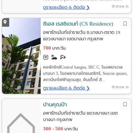
ดูรายละเอียด & ติดต่อ ❯
26 ธ.ค. 55
ซีเอส เรสซิเดนท์ (CS Residence)
อพาร์ทเม้นท์เช่ารายวัน ซ.บางนา-ตราด 19
แขวงบางนา เขตบางนา กรุงเทพ
700
บาท/วัน
หอพักใกล้Central bangna, BIC C, โรงพยาบาล
บางนา 3, โรงพยาบาลไทยนคริทร์, Seacon spuare,
สถานีรถไฟฟ้าอุดมสุข, อินเด็กซ์ ลิ...
ดูรายละเอียด & ติดต่อ ❯
29 ก.ย. 55
บ้านคุณป้า
อพาร์ทเม้นท์เช่ารายวัน แขวงบางนา เขต
บางนา กรุงเทพ
300 - 500
บาท/วัน