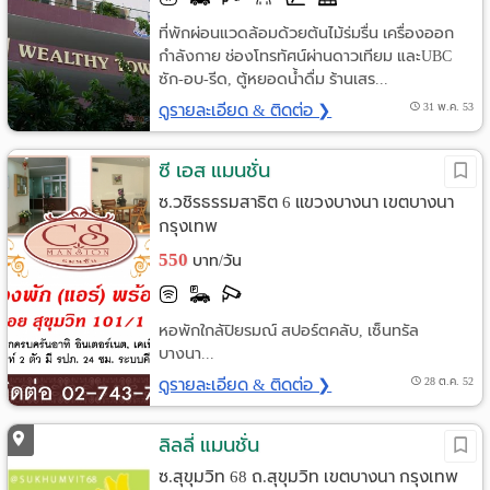
ที่พักผ่อนแวดล้อมด้วยต้นไม้ร่มรื่น เครื่องออก
กำลังกาย ช่องโทรทัศน์ผ่านดาวเทียม และUBC
ซัก-อบ-รีด, ตู้หยอดน้ำดื่ม ร้านเสร...
ดูรายละเอียด & ติดต่อ ❯
31 พ.ค. 53
ซี เอส แมนชั่น
ซ.วชิรธรรมสาธิต 6 แขวงบางนา เขตบางนา
กรุงเทพ
550
บาท/วัน
หอพักใกล้ปิยรมณ์ สปอร์ตคลับ, เซ็นทรัล
บางนา...
ดูรายละเอียด & ติดต่อ ❯
28 ต.ค. 52
ลิลลี่ แมนชั่น
ซ.สุขุมวิท 68 ถ.สุขุมวิท เขตบางนา กรุงเทพ