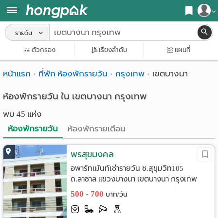
สมัครสมาชิก
รายวัน
หน้า
ตัวกรอง
เรียงลำดับ
แผนที่
เข้าสู่ระบบ
แรก
หน้าแรก
ที่พัก ห้องพักรายวัน
กรุงเทพ
เขตบางนา
ค้นหา
อ
หอพัก ใกล้ฉัน
ห้องพักรายวัน ใน เขตบางนา กรุงเทพ
พบ 45 แห่ง
พาร์
ค้นจากสถานีรถไฟฟ้า
ห้องพักรายวัน
ห้องพักรายเดือน
ท
ค้นตามจังหวัด
เม้น
พรสุขมงคล
ค้นจากสถานศึกษา
อพาร์ทเม้นท์เช่ารายวัน ซ.สุขุมวิท105
ท์
ค้นจากแผนที่
ถ.ลาซาล แขวงบางนา เขตบางนา กรุงเทพ
ห้อง
500 - 700
ค้นแบบละเอียด
บาท/วัน
พัก