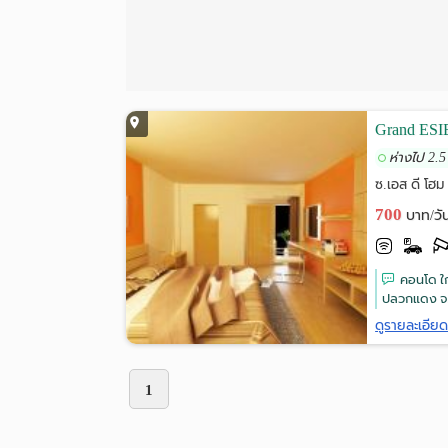
Grand ESIE
ห่างไป 2.5
ซ.เอส ดี โฮ
700
บาท/วั
คอนโด ใ
ปลวกแดง จ.ร
ดูรายละเอีย
1