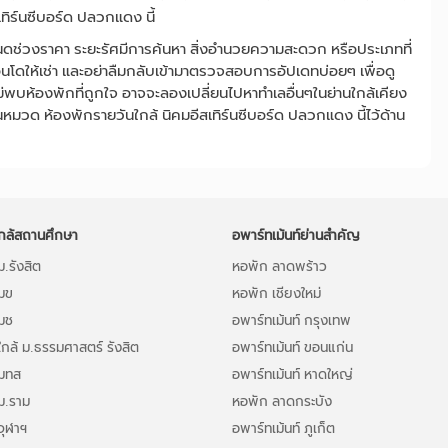
สเทิร์นซีบอร์ด ปลวกแดง นี้
นดช่วงราคา ระยะรัศมีการค้นหา สิ่งอำนวยความสะดวก หรือประเภทที่
 คอนโดให้เช่า และอย่าลืมกลับเข้ามาตรวจสอบการอัปเดทบ่อยๆ เพื่อดู
กไม่พบห้องพักที่ถูกใจ อาจจะลองเปลี่ยนไปหาทำเลอื่นๆในย่านใกล้เคียง
หมวด ห้องพักรายวันใกล้ นิคมอีสเทิร์นซีบอร์ด ปลวกแดง นี้ไว้ด้าน
กล้สถานศึกษา
อพาร์ทเม้นท์ย่านสำคัญ
.รังสิต
หอพัก ลาดพร้าว
มข
หอพัก เชียงใหม่
มช
อพาร์ทเม้นท์ กรุงเทพ
กล้ ม.ธรรมศาสตร์ รังสิต
อพาร์ทเม้นท์ ขอนแก่น
มทส
อพาร์ทเม้นท์ หาดใหญ่
ม.ราม
หอพัก ลาดกระบัง
จุฬาฯ
อพาร์ทเม้นท์ ภูเก็ต