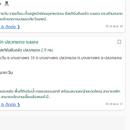
ายวัน รายเดือน ตั้งอยู่หน้านิคมอุสาหกรรม อีสเทิร์นซีบอร์ด ระยอง ตรงข้ามตลาด
ะบบรักษาความปลอดภัย โดยพนั...
ด & ติดต่อ ❯
16 พ.ย. 58
ร์ท ปลวกแดง ระยอง
อีสเทิร์นซีบอร์ด ปลวกแดง 2.9 กม.
ารายวัน ซ.มาบยางพร 18 ถ.มาบยางพร ปลวกแดง ต.มาบยางพร อ.ปลวกแดง
บาท/วัน
คาประหยัด พื้นที่ติดริมน้ำ คลองธรรมชาติ พร้อมสนามหญ้าขนาดใหญ่ สามารถพัก
 สามารถจัดงานเลี้ยงสังสรรค์ มี...
ด & ติดต่อ ❯
28 พ.ค. 57