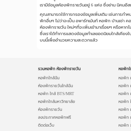
เรามีข้อมูลห้องพักรายวันอยู่ 6 แห่ง ซึ่งย่าน นิคมอี
คุณสามารถใช้การกรองข้อมูลเพิ่มเติม เช่นการกำห
พักอื่นๆ ไม่ว่าจะเป็น อพาร์ทเม้นท์ หอพัก บ้านเช่า
ห้องพักรายวัน ใหม่ๆที่จะเพิ่มเข้ามาเรื่อยๆ หรือหา
ซึ่งเราได้ทำการแสดงข้อมูลทำเลยอดนิยมใกล้เคียงใน
บนนี้เพื่ออำนวยความสะดวกแล้ว
รวมหอพัก ห้องพักรายวัน
หอพักใ
หอพักใกล้ฉัน
หอพัก ม
ห้องพักรายวันใกล้ฉัน
หอพัก 
หอพัก ใกล้ BTS/MRT
หอพัก 
หอพักใกล้มหาวิทยาลัย
หอพัก ใ
ห้องพักรายวัน
หอพัก 
ลงประกาศหอพักฟรี
หอพัก 
ติดต่อเว็บ
หอพัก 