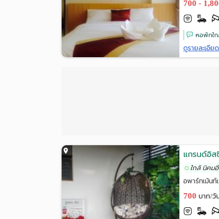
700 - 1,8
หอพักใกล้
ดูรายละเอีย
แกรนด์อิสซี
ใกล้ นิคม
อพาร์ทเม้นท
700
บาท/วั