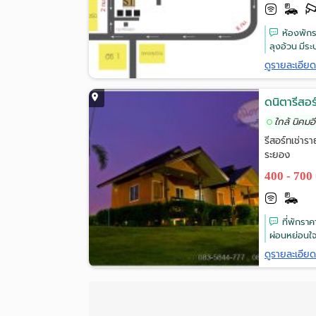
ห้องพักร
ลุงอ้วน มีร
ดูรายละเอีย
ดนิตารีสอ
ใกล้ นิคม
รีสอร์ทเช่
ระยอง
400 - 700
ที่พักรา
ผ่อนหย่อนใจ
ดูรายละเอีย