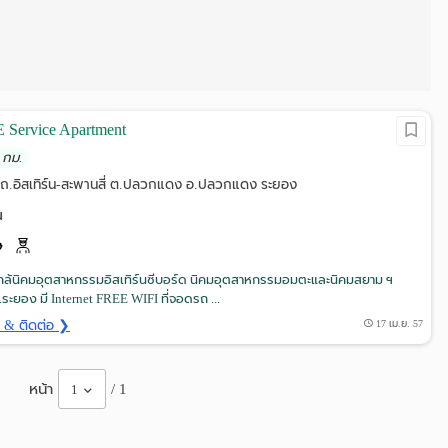
 Service Apartment
 กม.
ม ถ.อิสเทิร์น-สะพานสี่ ต.ปลวกแดง อ.ปลวกแดง ระยอง
น
กล้นิคมอุตสาหกรรมอิสเทิร์นซีบอร์ด นิคมอุตสาหกรรมอมตะและนิคมสยาม ฯ
ะยอง มี Internet FREE WIFI ที่จอดรถ ...
ด & ติดต่อ ❯
17 เม.ย. 57
หน้า
/ 1
1