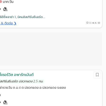
00
บาท/วัน
อีซี่พลาซ่า 1, นิคมอิสเทิร์นซีบอร์ด...
ด & ติดต่อ ❯
11 พ.ค. 60
่เซอร์วิส อพาร์ทเม้นต์
อีสเทิร์นซีบอร์ด ปลวกแดง 2.5 กม.
์เช่ารายวัน ถ.ม.4 ต.ปลวกแดง อ.ปลวกแดง ระยอง
น