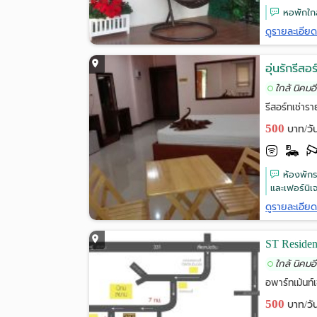
หอพักใกล้
ดูรายละเอีย
อุ่นรักรีส
ใกล้ นิคม
รีสอร์ทเช่า
500
บาท/วั
ห้องพักร
และเฟอร์นิเ
ดูรายละเอีย
ST Reside
ใกล้ นิคม
อพาร์ทเม้นท
500
บาท/วั