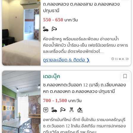
ถ.คลองหลวง ต.คลองสาม อ.คลองหลวง
ปทุมธานี
550 - 650
บาท/วัน
ห้องพักหรู พร้อมแอร์และพัดลม อ่างอาบน้ำ
ห้องน้ำฝักบัว น้ำร้อน-เย็น เฟอร์นิเจอร์ครบ อาหาร
และเครื่องดื่ม อัตราห้องพักช่วงโ...
ดูรายละเอียด & ติดต่อ ❯
11 พ.ค. 59
เดอะบุ๊ค
ซ.คลองหกตะวันออก 12 (มาลี) ถ.เลียบคลอง
หก ต.คลองหก อ.คลองหลวง ปทุมธานี
700 - 1,500
บาท/วัน
อพาร์ทเม้นท์ใหม่ ตึก8 ชั้นใกล้ม.ราชมงคลธัญบุรี
ซ.ตะวันออก 12 ใกล้ม.อีสเทิร์น กรมการปกครอง
ดรีมเวิร์ล ศาลธัญบุรี รพ.ธัญบุ...