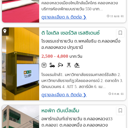
คลองหลวงเมืองใหม่ใกล้แม็คโคร คลองหลวง
บริการห้องพักแบบรายวัน 550 บาท...
ดูรายละเอียด & ติดต่อ ❯
11 เม.ย. 61
ดิ ไอเดิล เซอร์วิส เรสซิเดนซ์
โรงแรมเช่ารายวัน ถ.พหลโยธิน ต.คลองหนึ่ง
อ.คลองหลวง ปทุมธานี
2,500 - 4,000
บาท/วัน
โรงแรมใกล้1. มหาวิทยาลัยธรรมศาสตร์รังสิต 2.
มหาวิทยาลัยราชภัฏวไลยอลงกรณ์ 2. ตลาดไท 3.
นิคมนวนคร 4. AIT 5. สตาร์บัค 6. เบ...
ดูรายละเอียด & ติดต่อ ❯
8 ก.พ. 61
หอพัก ดับเบิ้ลเอ็ม
อพาร์ทเม้นท์เช่ารายวัน ซ.คลองหลวง33
ถ.คลอง1 ต.คลองหนึ่ง อ.คลองหลวง