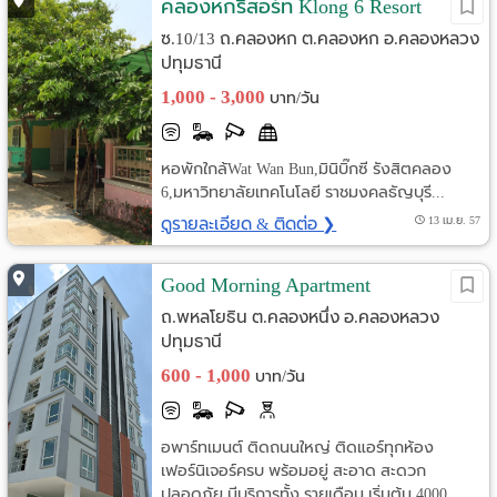
คลองหกรีสอร์ท Klong 6 Resort
ซ.10/13 ถ.คลองหก ต.คลองหก อ.คลองหลวง
ปทุมธานี
1,000 - 3,000
บาท/วัน
หอพักใกล้Wat Wan Bun,มินิบิ๊กซี รังสิตคลอง
6,มหาวิทยาลัยเทคโนโลยี ราชมงคลธัญบุรี...
ดูรายละเอียด & ติดต่อ ❯
13 เม.ย. 57
Good Morning Apartment
ถ.พหลโยธิน ต.คลองหนึ่ง อ.คลองหลวง
ปทุมธานี
600 - 1,000
บาท/วัน
อพาร์ทเมนต์ ติดถนนใหญ่ ติดแอร์ทุกห้อง
เฟอร์นิเจอร์ครบ พร้อมอยู่ สะอาด สะดวก
ปลอดภัย มีบริการทั้ง รายเดือน เริ่มต้น 4000 ...