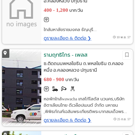
อ.คลองหลวง ปทุมธานี
400 - 1,200
บาท/วัน
ใกล้มหาลัยราชมงคล ธัญบุรี...
ดูรายละเอียด & ติดต่อ ❯
10 พ.ย. 57
รามฤทธิไกร - เพลส
ซ.ติดถนนพหลโยธิน ถ.พหลโยธิน ต.คลอง
หนึ่ง อ.คลองหลวง ปทุมธานี
680 - 900
บาท/วัน
หอพักใกล้wawacha เทสโก้โลตัส นวนคร,บริษัท
อิตาเลียนไทย ดีเวล๊อปเมนต์ จำกัด มหาชน
,พิพิธภัณฑ์เฉลิมพระเกียรติพระบาทสมเด็จพร...
ดูรายละเอียด & ติดต่อ ❯
25 ก.ย. 57