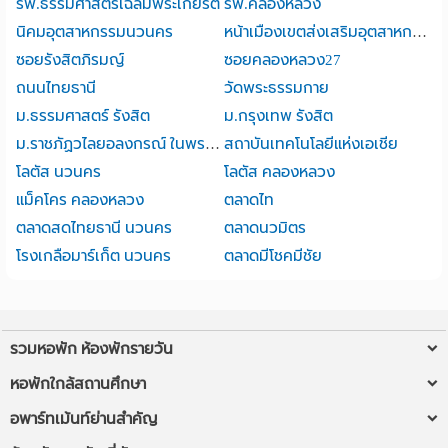
รพ.ธรรมศาสตร์เฉลิมพระเกียรติ
รพ.คลองหลวง
นิคมอุตสาหกรรมนวนคร
หน้าเมืองเขตส่งเสริมอุตสาหกรรมนวนคร
ซอยรังสิตภิรมญ์
ซอยคลองหลวง27
ถนนไทยธานี
วัดพระธรรมกาย
ม.ธรรมศาสตร์ รังสิต
ม.กรุงเทพ รังสิต
ม.ราชภัฏวไลยอลงกรณ์ ในพระบรมราชูปถัมภ์
สถาบันเทคโนโลยีแห่งเอเชีย
โลตัส นวนคร
โลตัส คลองหลวง
แม็คโคร คลองหลวง
ตลาดไท
ตลาดสดไทยธานี นวนคร
ตลาดนวมิตร
โรงเกลือมาร์เก็ต นวนคร
ตลาดมีโชคมีชัย
รวมหอพัก ห้องพักรายวัน
หอพักใกล้ฉัน
หอพักใกล้สถานศึกษา
ห้องพักรายวันใกล้ฉัน
หอพัก ม.รังสิต
อพาร์ทเม้นท์ย่านสำคัญ
หอพัก ใกล้ BTS/MRT
หอพัก มข