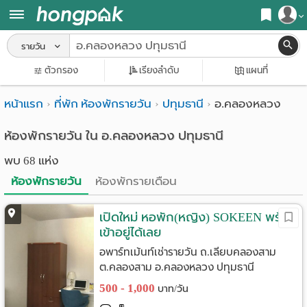
สมัครสมาชิก
รายวัน
หน้า
ตัวกรอง
เรียงลำดับ
แผนที่
เข้าสู่ระบบ
แรก
หน้าแรก
ที่พัก ห้องพักรายวัน
ปทุมธานี
อ.คลองหลวง
ค้นหา
อ
หอพัก ใกล้ฉัน
ห้องพักรายวัน ใน อ.คลองหลวง ปทุมธานี
พบ 68 แห่ง
พาร์
ค้นจากสถานีรถไฟฟ้า
ห้องพักรายวัน
ห้องพักรายเดือน
ท
ค้นตามจังหวัด
เม้น
เปิดใหม่ หอพัก(หญิง) SOKEEN พร้อม
ค้นจากสถานศึกษา
เข้าอยู่ได้เลย
ท์
ค้นจากแผนที่
อพาร์ทเม้นท์เช่ารายวัน ถ.เลียบคลองสาม
ต.คลองสาม อ.คลองหลวง ปทุมธานี
ห้อง
ค้นแบบละเอียด
500 - 1,000
บาท/วัน
พัก