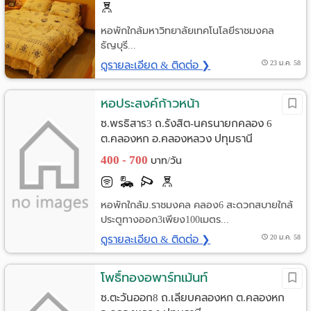
หอพักใกล้มหาวิทยาลัยเทคโนโลยีราชมงคล
ธัญบุรี...
ดูรายละเอียด & ติดต่อ ❯
23 ม.ค. 58
หอประสงค์ก้าวหน้า
ซ.พรธิสาร3 ถ.รังสิต-นครนายกคลอง 6
ต.คลองหก อ.คลองหลวง ปทุมธานี
400 - 700
บาท/วัน
หอพักใกล้ม.ราชมงคล คลอง6 สะดวกสบายใกล้
ประตูทางออก3เพียง100เมตร...
ดูรายละเอียด & ติดต่อ ❯
20 ม.ค. 58
โพธิ์ทองอพาร์ทเม้นท์
ซ.ตะวันออก8 ถ.เลียบคลองหก ต.คลองหก