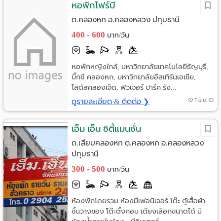
หอพักโฟร์บี
ต.คลองหก อ.คลองหลวง ปทุมธานี
400 - 600
บาท/วัน
หอพักหญิงใกล้, มหาวิทยาลัยเทคโนโลยีธัญบุรี,
บิ๊กซี คลองหก, มหาวิทยาลัยอีสเทิร์นเอเชีย,
โลตัสคลองเจ็ด, ฟิวเจอร์ ปาร์ค รัง...
ดูรายละเอียด & ติดต่อ ❯
7 มิ.ย. 63
เอ็ม เอ็น ซิตี้แมนชั่น
ถ.เลียบคลองหก ต.คลองหก อ.คลองหลวง
ปทุมธานี
300 - 500
บาท/วัน
ห้องพักโดยรวม ห้องมีเฟอนิเจอร์ โต๊ะ ตู้เสื้อผ้า
ชั้นวางของ โต๊ะตั้งคอม เตียงเลือกขนาดได้ มี