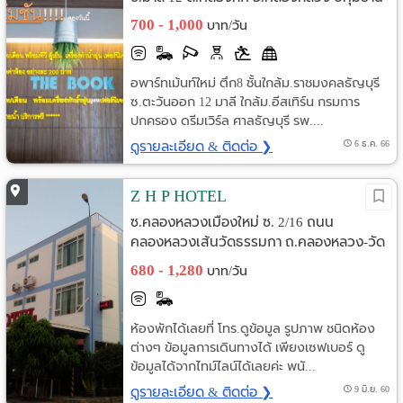
700 - 1,000
บาท/วัน
อพาร์ทเม้นท์ใหม่ ตึก8 ชั้นใกล้ม.ราชมงคลธัญบุรี
ซ.ตะวันออก 12 มาลี ใกล้ม.อีสเทิร์น กรมการ
ปกครอง ดรีมเวิร์ล ศาลธัญบุรี รพ....
ดูรายละเอียด & ติดต่อ ❯
6 ธ.ค. 66
Z H P HOTEL
ซ.คลองหลวงเมืองใหม่ ซ. 2/16 ถนน
คลองหลวงเส้นวัดธรรมกา ถ.คลองหลวง-วัด
ธรรมกาย ต.คลองสอง อ.คลองหลวง
680 - 1,280
บาท/วัน
ปทุมธานี
ห้องพักได้เลยที่ โทร.ดูข้อมูล รูปภาพ ชนิดห้อง
ต่างๆ ข้อมูลการเดินทางได้ เพียงเซฟเบอร์ ดู
ข้อมูลได้จากไทม์ไลน์ได้เลยค่ะ พนั...
ดูรายละเอียด & ติดต่อ ❯
9 มิ.ย. 60