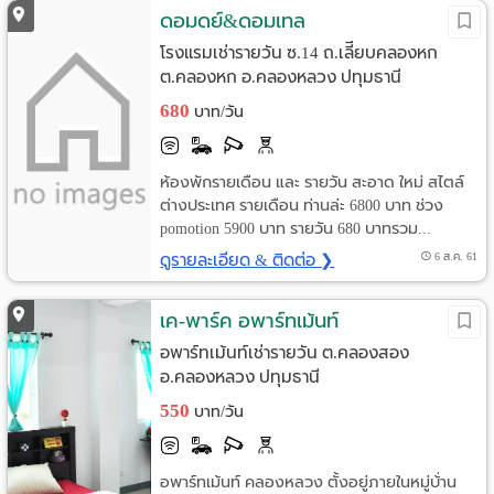
ดอมดย์&ดอมเทล
Language
โรงแรมเช่ารายวัน ซ.14 ถ.เลีียบคลองหก
:
ต.คลองหก อ.คลองหลวง ปทุมธานี
680
บาท/วัน
English
ห้องพักรายเดือน และ รายวัน สะอาด ใหม่ สไตล์
ต่างประเทศ รายเดือน ท่านล่ะ 6800 บาท ช่วง
pomotion 5900 บาท รายวัน 680 บาทรวม...
ดูรายละเอียด & ติดต่อ ❯
6 ส.ค. 61
เค-พาร์ค อพาร์ทเม้นท์
อพาร์ทเม้นท์เช่ารายวัน ต.คลองสอง
อ.คลองหลวง ปทุมธานี
550
บาท/วัน
อพาร์ทเม้นท์ คลองหลวง ตั้งอยู่ภายในหมู่บ้่าน