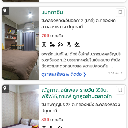
แมกกาซีน
ซ.คลองหกตะวันออก12 (มาลี) ต.คลองหก
อ.คลองหลวง ปทุมธานี
700
บาท/วัน
อพาร์ทเม้นท์ใหม่ ตึก8 ชั้นใกล้ม.ราชมงคลธัญบุรี
ซ.ตะวันออก12 บรรยากาศร่มรื่นเย็นสบาย คำนึง
ถึงความสะดวกสบายและความปลอดภัย ...
ดูรายละเอียด & ติดต่อ ❯
26 มิ.ย. 61
ณัฐกาญจน์เพลส รายวัน 350บ.
ฟรีWifi,กาแฟ ถูกสุดย่านตลาดไท
ซ.เทพกุญชร 23 ต.คลองหนึ่ง อ.คลองหลวง
ปทุมธานี
350
บาท/วัน