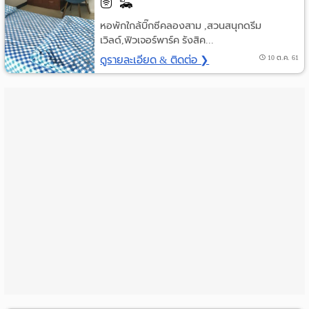
ราย
หอพักใกล้บิ๊กซีคลองสาม ,สวนสนุกดรีม
เวิลด์,ฟิวเจอร์พาร์ค รังสิค...
เดือน
ดูรายละเอียด & ติดต่อ ❯
10 ต.ค. 61
ห้อง
พัก
ราย
วัน
ลง
โฆษณา
ลง
ประกาศ
ฟรี