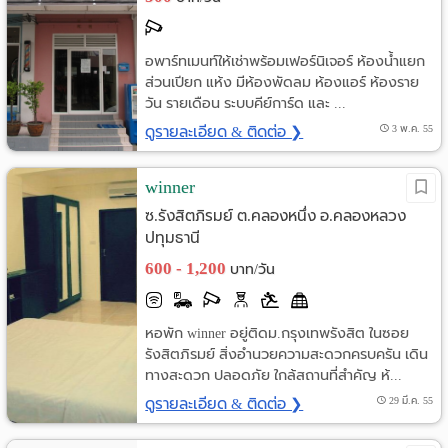
อพาร์ทเมนท์ให้เช่าพร้อมเฟอร์นิเจอร์ ห้องน้ำแยก
ส่วนเปียก แห้ง มีห้องพัดลม ห้องแอร์ ห้องราย
วัน รายเดือน ระบบคีย์การ์ด และ ...
ดูรายละเอียด & ติดต่อ ❯
3 พ.ค. 55
winner
ซ.รังสิตภิรมย์ ต.คลองหนึ่ง อ.คลองหลวง
ปทุมธานี
600 - 1,200
บาท/วัน
หอพัก winner อยู่ติดม.กรุงเทพรังสิต ในซอย
รังสิตภิรมย์ สิ่งอำนวยความสะดวกครบครัน เดิน
ทางสะดวก ปลอดภัย ใกล้สถานที่สำคัญ ห้...
ดูรายละเอียด & ติดต่อ ❯
29 มี.ค. 55