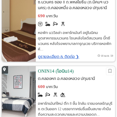
ซ.นวนคร ซอย 8 ถ.พหลโยธิน (ถ.นิคมฯ นว
นคร) ต.คลองหนึ่ง อ.คลองหลวง ปทุมธานี
690
บาท/วัน
หอพัก นววิลล่า อพาร์ทเม้นท์ อยู่ในนิคม
อุตสาหกรรมนวนคร โซนหลังโลตัสนวนคร บิ๊กซี
นวนคร หลังโรงพยาบาลการุญเวช บริการหอพัก
ห้...
ดูรายละเอียด & ติดต่อ ❯
18 เม.ย. 59
ONIN14 (โอนิน14)
ต.คลองหก อ.คลองหลวง ปทุมธานี
600
บาท/วัน
อพาร์ทเม้นท์ใหม่ ตึก 8 ชั้น ใกล้ม.ราชมงคลธัญบุรี
ซ.ตะวันออก 12 บรรยากาศร่มรื่นเย็นสบาย คำนึง
ถึงความสะดวกสบายและความปลอดภ...