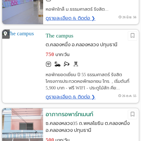
หอพักใกล็ ม.ธรรมศาสตร์ รังสิต...
ดูรายละเอียด & ติดต่อ ❯
26 มิ.ย. 56
The campus
ต.คลองหนึ่ง อ.คลองหลวง ปทุมธานี
750
บาท/วัน
หอพักยอดเยี่ยม ปี 55 ธรรมศาสตร์ รังสิต
โครงการประกวดหอพักเอกชน โทร. , เริ่มต้นที่
5,900 บาท - ฟรี WIFI - ประตูไม้สัก คีย...
ดูรายละเอียด & ติดต่อ ❯
26 ต.ค. 55
อาภากรอพาร์ทเมนท์
ซ.คลองหลวง35 ถ.พหลโยธิน ต.คลองหนึ่ง
อ.คลองหลวง ปทุมธานี
500
บาท/วัน