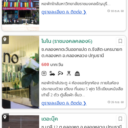
หอพักใกล้มหาวิทยาลัยราชมงคลธัญบุรี...
ดูรายละเอียด & ติดต่อ ❯
18 ต.ค. 60
โมโน (ราชมงคลคลอง6)
ซ.คลองหกตะวันออกแปด ถ.รังสิต-นครนายก
ต.คลองหก อ.คลองหลวง ปทุมธานี
600
บาท/วัน
หอพักใกล้ประตู 4 ห้องแอร์ทุกห้อง ภายในห้อง
ประกอบด้วย เตียง ที่นอน 5 ฟุต โต๊ะเขียนหนังสือ
เก้าอี้ 2 ตัว ตู้เสื้อผ้า ชั้นว...
ดูรายละเอียด & ติดต่อ ❯
26 ก.ย. 60
เดอะบุ๊ค
ซ.มาลี 12 ต.คลองหก อ.คลองหลวง ปทุมธานี