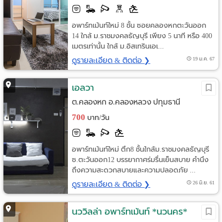
อพาร์ทเม้นท์ใหม่ 8 ชั้น ซอยคลองหกตะวันออก
14 ใกล้ ม.ราชมงคลธัญบุรี เพียง 5 นาที หรือ 400
เมตรเท่านั้น ใกล้ ม.อิสเทรินเอเ...
ดูรายละเอียด & ติดต่อ ❯
19 ม.ค. 67
เอลวา
ต.คลองหก อ.คลองหลวง ปทุมธานี
700
บาท/วัน
อพาร์ทเม้นท์ใหม่ ตึก8 ชั้นใกล้ม.ราชมงคลธัญบุรี
ซ.ตะวันออก12 บรรยากาศร่มรื่นเย็นสบาย คำนึง
ถึงความสะดวกสบายและความปลอดภัย ...
ดูรายละเอียด & ติดต่อ ❯
26 มิ.ย. 61
นววิลล่า อพาร์ทเม้นท์ *นวนคร*