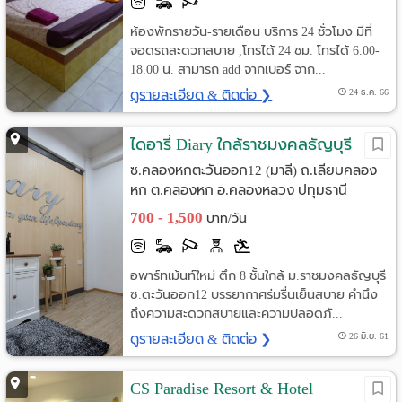
ห้องพักรายวัน-รายเดือน บริการ 24 ชั่วโมง มีที่
จอดรถสะดวกสบาย ,โทรได้ 24 ชม. โทรได้ 6.00-
18.00 น. สามารถ add จากเบอร์ จาก...
ดูรายละเอียด & ติดต่อ ❯
24 ธ.ค. 66
ไดอารี่ Diary ใกล้ราชมงคลธัญบุรี
ซ.คลองหกตะวันออก12 (มาลี) ถ.เลียบคลอง
หก ต.คลองหก อ.คลองหลวง ปทุมธานี
700 - 1,500
บาท/วัน
อพาร์ทเม้นท์ใหม่ ตึก 8 ชั้นใกล้ ม.ราชมงคลธัญบุรี
ซ.ตะวันออก12 บรรยากาศร่มรื่นเย็นสบาย คำนึง
ถึงความสะดวกสบายและความปลอดภั...
ดูรายละเอียด & ติดต่อ ❯
26 มิ.ย. 61
CS Paradise Resort & Hotel