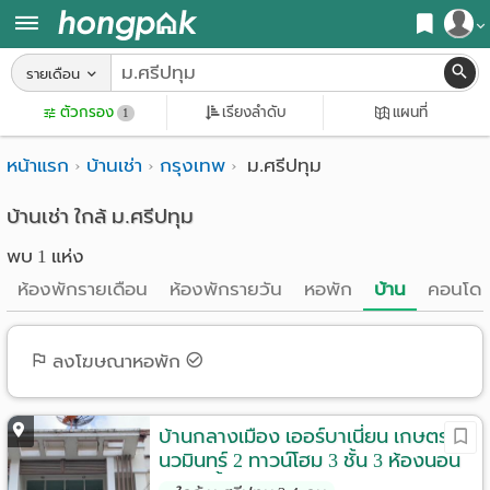
สมัครสมาชิก
รายเดือน
หน้า
ตัวกรอง
เรียงลำดับ
แผนที่
เข้าสู่ระบบ
1
แรก
หน้าแรก
บ้านเช่า
กรุงเทพ
ม.ศรีปทุม
ค้นหา
อ
หอพัก ใกล้ฉัน
บ้านเช่า ใกล้ ม.ศรีปทุม
พบ 1 แห่ง
พาร์
ค้นจากสถานีรถไฟฟ้า
ห้องพักรายเดือน
ห้องพักรายวัน
หอพัก
บ้าน
คอนโด
ท
ค้นตามจังหวัด
เม้น
ค้นจากสถานศึกษา
ลงโฆษณาหอพัก
ท์
ค้นจากแผนที่
ห้อง
บ้านกลางเมือง เออร์บาเนี่ยน เกษตร-
ค้นแบบละเอียด
นวมินทร์ 2 ทาวน์โฮม 3 ชั้น 3 ห้องนอน
พัก
3 ห้องน้ำ ตกแต่งครบ