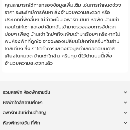
คุณสามารถใช้การกรองข้อมูลเพิ่มเติม เช่นการกำหนดช่วง
ราคา ระยะรัศมีการค้นหา สิ่งอำนวยความสะดวก หรือ
ประเภทที่พักอื่นๆ ไม่ว่าจะเป็น อพาร์ทเม้นท์ หอพัก บ้านเช่า
คอนโดให้เช่า และอย่าลืมกลับเข้ามาตรวจสอบการอัปเดท
บ่อยๆ เพื่อดู บ้านเช่า ใหม่ๆที่จะเพิ่มเข้ามาเรื่อยๆ หรือหากไม่
พบห้องพักที่ถูกใจ อาจจะลองเปลี่ยนไปหาทำเลอื่นๆในย่าน
ใกล้เคียง ซึ่งเราได้ทำการแสดงข้อมูลทำเลยอดนิยมใกล้
เคียงในหมวด บ้านเช่าใกล้ ม.ศรีปทุม นี้ไว้ด้านบนนี้เพื่อ
อำนวยความสะดวกแล้ว
รวมหอพัก ห้องพักรายวัน
หอพักใกล้ฉัน
หอพักใกล้สถานศึกษา
ห้องพักรายวันใกล้ฉัน
หอพัก ม.รังสิต
อพาร์ทเม้นท์ย่านสำคัญ
หอพัก ใกล้ BTS/MRT
หอพัก มข
หอพัก ลาดพร้าว
ห้องพักรายวัน ที่พัก
หอพักใกล้มหาวิทยาลัย
หอพัก มช
หอพัก เชียงใหม่