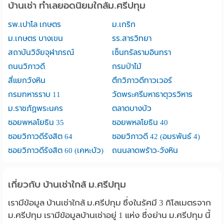
บ้านเช่า ทำเลยอดนิยมใกล้ม.ศรีปทุม
รพ.เปาโล เกษตร
ม.เกริก
ม.เกษตร บางเขน
รร.สารวิทยา
สถาบันวิจัยจุฬาภรณ์
เซ็นทรัลรามอินทรา
ถนนวิภาวดี
กรมป่าไม้
สี่แยกวังหิน
ตึกวิภาวดีทาวเวอร์
กรมทหารราบ 11
วัดพระศรีมหาธาตุวรวิหาร
ม.ราชภัฏพระนคร
ตลาดบางบัว
ซอยพหลโยธิน 35
ซอยพหลโยธิน 40
ซอยวิภาวดีรังสิต 64
ซอยวิภาวดี 42 (อมรพันธ์ 4)
ซอยวิภาวดีรังสิต 60 (เคหะบัว)
ถนนลาดพร้าว-วังหิน
เกี่ยวกับ บ้านเช่าใกล้ ม.ศรีปทุม
เรามีข้อมูล บ้านเช่าใกล้ ม.ศรีปทุม ซึ่งในรัศมี 3 กิโลเมตรจาก
ม.ศรีปทุม เรามีข้อมูลบ้านเช่าอยู่ 1 แห่ง ซึ่งย่าน ม.ศรีปทุม นี้