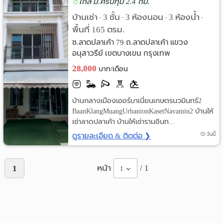
ใกล้ ม.ศรีปทุม 2.4 กม.
ราย
บ้านเช่า
3 ชั้น
3 ห้องนอน
3 ห้องน้ำ
•
•
•
•
พื้นที่ 165 ตรม.
เดือน
ซ.ลาดปลาเค้า 79 ถ.ลาดปลาเค้า แขวง
อนุสาวรีย์ เขตบางเขน กรุงเทพ
ห้อง
28,000
บาท/เดือน
พัก
ราย
บ้านกลางเมืองเออร์บาเนี่ยนเกษตรนวมินทร์2
BaanKlangMuangUrbanionKasetNavamin2 บ้านให้
วัน
เช่าลาดปลาเค้า บ้านให้เช่ารามอินท...
ลง
ดูรายละเอียด & ติดต่อ ❯
วันนี้
โฆษณา
หน้า
/ 1
1
1
ลง
ประกาศ
ฟรี