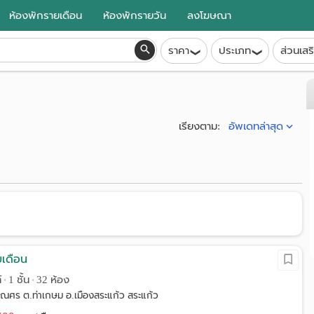
ห้องพักรายเดือน
ห้องพักรายวัน
ลงโฆษณา
ราคา
ประเภท
ส่วนเสร
อัพเดทล่าสุด
เรียงตาม:
ยเดือน
์
1 ชั้น
32 ห้อง
•
•
รณศร ต.ท่าเกษม อ.เมืองสระแก้ว สระแก้ว