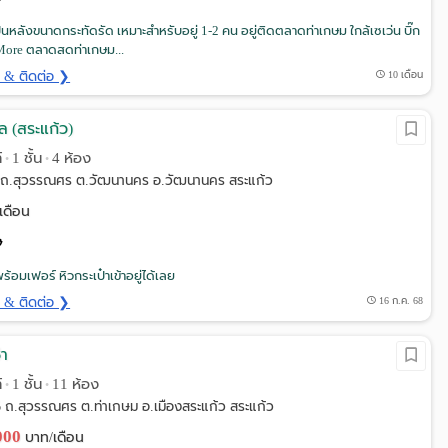
เป็นหลังขนาดกระทัดรัด เหมาะสำหรับอยู่ 1-2 คน อยู่ติดตลาดท่าเกษม ใกล้เซเว่น บิ๊ก
 More ตลาดสดท่าเกษม...
ด & ติดต่อ ❯
10 เดือน
ล (สระแก้ว)
์
1 ชั้น
4 ห้อง
•
•
ถ.สุวรรณศร ต.วัฒนานคร อ.วัฒนานคร สระแก้ว
เดือน
้อมเฟอร์ หิวกระเป๋าเข้าอยู่ได้เลย
ด & ติดต่อ ❯
16 ก.ค. 68
่า
์
1 ชั้น
11 ห้อง
•
•
 ถ.สุวรรณศร ต.ท่าเกษม อ.เมืองสระแก้ว สระแก้ว
,000
บาท/เดือน