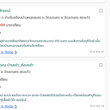
ลักษณ์
 ถ.ข้างโรงเรียนบ้านหนองแสง ต.วัฒนานคร อ.วัฒนานคร สระแก้ว
,000
บาท/เดือน
อยู่ห่างจากสี่แยกไฟแดงวัฒนานครประมาณ 400 เมตร บนเส้นทางไปบุรีรัมย์ เมื่อ
ียนบ้านหนองแสงขับผ่านโรงเรียน...
ด & ติดต่อ ❯
20 พ.ค. 61
ณ บ้านเช่า_ห้องเช่า
 อ.วัฒนานคร สระแก้ว
เดือน
ใหม่ แบบรายเดือน สะดวก สบาย ด้วยเฟอร์นิเจอร์ครบครัน เตียงพร้อมผ้าปูที่นอน
้เสื้อผ้า โต๊ะ แอร์รุ่นใ...
ด & ติดต่อ ❯
31 ส.ค. 58