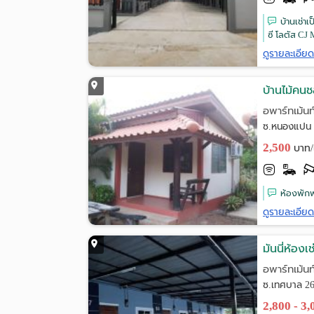
บ้านเช่า
ซี โลตัส CJ
ดูรายละเอีย
บ้านไม้คนช
อพาร์ทเม้นท
ซ.หนองแปน 
2,500
บาท/
ห้องพักพร
ดูรายละเอีย
มันนี่ห้องเช
อพาร์ทเม้นท
ซ.เทศบาล 26
2,800 - 3