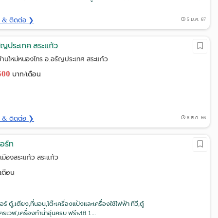
ด & ติดต่อ ❯
5 ม.ค. 67
รัญประเทศ สระแก้ว
.บ้านใหม่หนองไทร อ.อรัญประเทศ สระแก้ว
,500
บาท/เดือน
ด & ติดต่อ ❯
8 ส.ค. 66
อร์ท
เมืองสระแก้ว สระแก้ว
เดือน
ร์ ตู้,เตียง,ที่นอน,โต๊ะเครื่องแป้งและเครื่องใช้ไฟฟ้า ทีวี,ตู้
โครเวฟ,เครื่องทำน้ำอุ่นครบ ฟรีwifi 1...