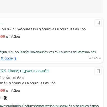
..
.1 กับ ซ.2 ถ.ข้างวัดนครธรรม ต.วัฒนานคร อ.วัฒนานคร สระแก้ว
,000
บาท/เดือน
้ชุมชน บ้าน วัด โรงเรียน และสถานที่ราชการ ร้านขายอาหาร สวนสาธารณะ ฯลฯ...
ด & ติดต่อ ❯
7 มี.ค. 67
์ (KK. House) ม.บูรพา จ.สระแก้ว
์
2 ชั้น
10 ห้อง
•
•
ทยาลัย ต.วัฒนานคร อ.วัฒนานคร สระแก้ว
,000
บาท/เดือน
้องพักรายเดือนด่วน ใกล้มหาวิทยาลัยบูรพาวิทยาเขตสระแก้ว อ.วัฒนานคร จังหวัด