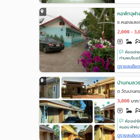
หอพักจุฬา
ซ.หนองแสง4
2,000 - 3
ห้องเช่า
ท่านพบโรงเร
ดูรายละเอีย
บ้านกมลวรร
ต.วัฒนานคร
3,000
บาท/
ห้องเช่า
หมอน ผ้าห่ม ตู
ดูรายละเอีย