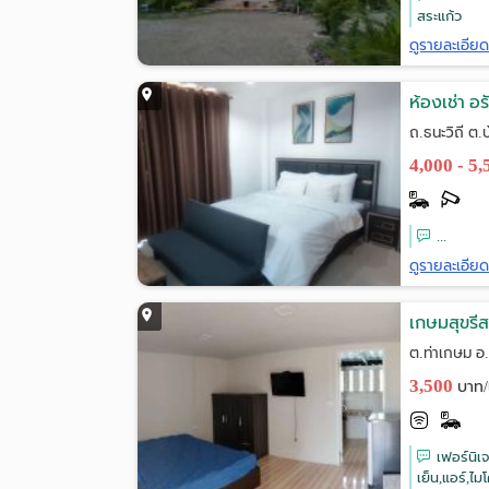
สระแก้ว
ดูรายละเอีย
ห้องเช่า อ
ถ.ธนะวิถี ต
4,000 - 5
...
ดูรายละเอีย
เกษมสุขรีส
ต.ท่าเกษม อ.
3,500
บาท/
เฟอร์นิเจอ
เย็น,แอร์,ไม