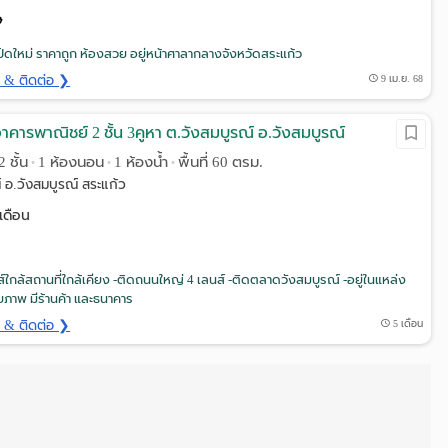
เปิดใหม่ ราคาถูก ห้องสวย อยู่หน้าศาลากลางจังหวัดสระแก้ว
ด & ติดต่อ ❯
9 เม.ย. 68
อาคารพาณิชย์ 2 ชั้น 3คูหา ต.วังสมบูรณ์ อ.วังสมบูรณ์
2 ชั้น
1 ห้องนอน
1 ห้องน้ำ
พื้นที่ 60 ตรม.
•
•
•
 อ.วังสมบูรณ์ สระแก้ว
เดือน
าส์ใกล้สถานที่ใกล้เคียง -ติดถนนใหญ่ 4 เลนส์ -ติดตลาดวังสมบูรณ์ -อยู่ในแหล่ง
กยภาพ มีร้านค้า และธนาคาร
ด & ติดต่อ ❯
5 เดือน