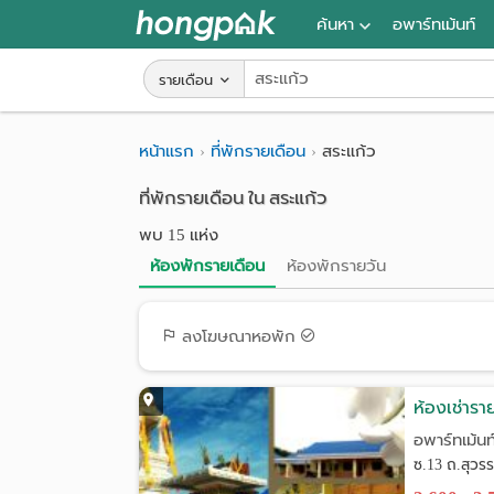
ค้นหา
อพาร์ทเม้นท์
หอพัก ใกล้ฉัน
รายเดือน
ค้นจากสถานีรถไฟฟ้า
หน้าแรก
ที่พักรายเดือน
สระแก้ว
ค้นตามจังหวัด
ที่พักรายเดือน ใน สระแก้ว
ค้นจากสถานศึกษา
พบ 15 แห่ง
ค้นจากแผนที่
ห้องพักรายเดือน
ห้องพักรายวัน
ค้นแบบละเอียด
ลงโฆษณาหอพัก
ห้องเช่ารา
อพาร์ทเม้นท
ซ.13 ถ.สุวร