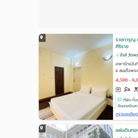
ราชการุญ พ
ศิริราช
ใกล้ วัดพ
อพาร์ทเม้นท
ซ.สมเด็จพระป
4,500 - 6
ที่พัก ทั
อินเตอร์เนท W
ดูรายละเอีย
แผ่นดินทอ