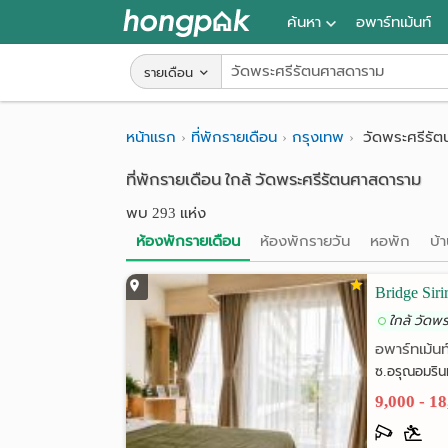
ค้นหา
อพาร์ทเม้นท์
หอพัก ใกล้ฉัน
รายเดือน
ค้นจากสถานีรถไฟฟ้า
หน้าแรก
ที่พักรายเดือน
กรุงเทพ
วัดพระศรีรั
ค้นตามจังหวัด
ที่พักรายเดือน ใกล้ วัดพระศรีรัตนศาสดาราม
ค้นจากสถานศึกษา
พบ 293 แห่ง
ค้นจากแผนที่
ห้องพักรายเดือน
ห้องพักรายวัน
หอพัก
บ้
ค้นแบบละเอียด
Bridge Sir
ใกล้ วัดพ
อพาร์ทเม้นท
ซ.อรุณอมริน
9,000 - 1