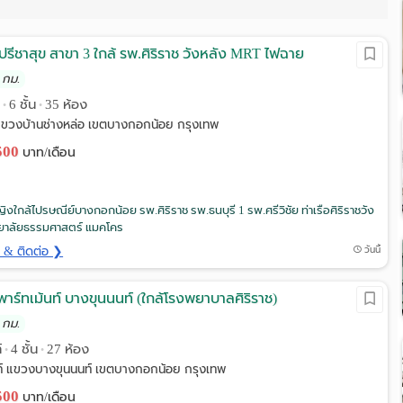
รีชาสุข สาขา 3 ใกล้ รพ.ศิริราช วังหลัง MRT ไฟฉาย
 กม.
ง
6 ชั้น
35 ห้อง
•
•
ขวงบ้านช่างหล่อ เขตบางกอกน้อย กรุงเทพ
,500
บาท/เดือน
งใกล้ไปรษณีย์บางกอกน้อย รพ.ศิริราช รพ.ธนบุรี 1 รพ.ศรีวิชัย ท่าเรือศิริราชวัง
ทยาลัยธรรมศาสตร์ แมคโคร
ด & ติดต่อ ❯
วันนี้
พาร์ทเม้นท์ บางขุนนนท์ (ใกล้โรงพยาบาลศิริราช)
 กม.
์
4 ชั้น
27 ห้อง
•
•
ท์ แขวงบางขุนนนท์ เขตบางกอกน้อย กรุงเทพ
,500
บาท/เดือน