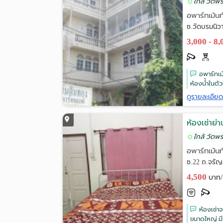
ใกล้ วัดพ
อพาร์ทเม้นท
ซ.วัดบรมนิว
3,000 - 8
อพาร์ทเม้
ห้องน้ำในตั
ดูรายละเอีย
ห้องเช่าย่
ใกล้ วัดพ
อพาร์ทเม้นท
ซ.22 ถ.จรัญ
4,500
บาท/
ห้องเช่า
ขนาดใหญ่ มีร