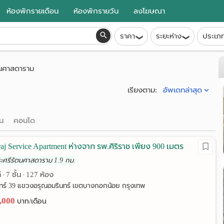
ห้องพักรายเดือน
ห้องพักรายวัน
ลงโฆษณา
ราคา
ระยะห่าง
ประเภ
ตนศาสดาราม
อัพเดทล่าสุด
เรียงตาม:
าน
คอนโด
iraj Service Apartment ห่างจาก รพ.ศิริราช เพียง 900 เมตร
ระศรีรัตนศาสดาราม 1.9 กม.
์
7 ชั้น
127 ห้อง
•
•
ทร์ 39 แขวงอรุณอมรินทร์ เขตบางกอกน้อย กรุงเทพ
8,000
บาท/เดือน