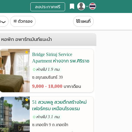
ลงประกาศฟรี
สมัครสมาชิก
ท
ตัวกรอง
แผนที่
เข้าสู่ระบบ
หอพัก อพาร์ทเม้นท์แนะนำ
Bridge Siriraj Service
Apartment ห่างจาก รพ.ศิริราช
เพียง 900 เมตร
ห่างไป 1.9 กม.
ซ.อรุณอมรินทร์ 39
9,000 - 18,000
บาท/เดือน
51 สวนพลู สวยตึกสร้างใหม่
เฟอร์ครบ เหมือนโรงแรม
ห่างไป 3.1 กม.
ซ.เทอดไท 9 ถ.เทอดไท