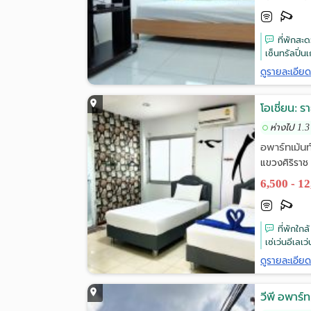
ที่พักสะ
เซ็นทรัลปิ่น
ดูรายละเอีย
โอเชี่ยน: ร
ห่างไป 1.3
อพาร์ทเม้นท
แขวงศิริรา
6,500 - 1
ที่พักใกล
เซ่เว่นอีเลเว
ดูรายละเอีย
วีพี อพาร์ท