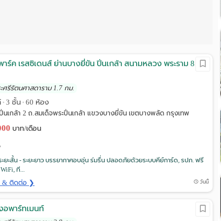
าร์ค เรสซิเดนส์ ย่านบางยี่ขัน ปิ่นเกล้า สนามหลวง พระราม 8
ระศรีรัตนศาสดาราม 1.7 กม.
์
3 ชั้น
60 ห้อง
•
•
ิ่นเกล้า 2 ถ.สมเด็จพระปิ่นเกล้า แขวงบางยี่ขัน เขตบางพลัด กรุงเทพ
,000
บาท/เดือน
้งระยะสั้น - ระยะยาว บรรยากาศอบอุ่น ร่มรื่น ปลอดภัยด้วยระบบคีย์การ์ด, รปภ. ฟรี
iFi, ที...
ด & ติดต่อ ❯
วันนี้
งอพาร์ทเมนท์