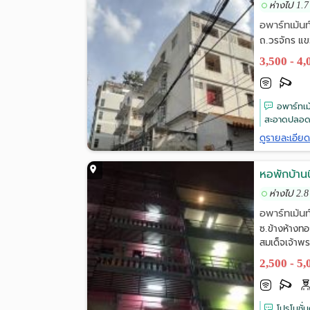
ห่างไป 1.7
อพาร์ทเม้นท
ถ.วรจักร แข
3,500 - 4
อพาร์ทเม
สะอาดปลอดภั
ดูรายละเอีย
หอพักบ้านน
ห่างไป 2.8
อพาร์ทเม้นท
ซ.ข้างห้างท
สมเด็จเจ้าพ
2,500 - 5
โปรโมชั่