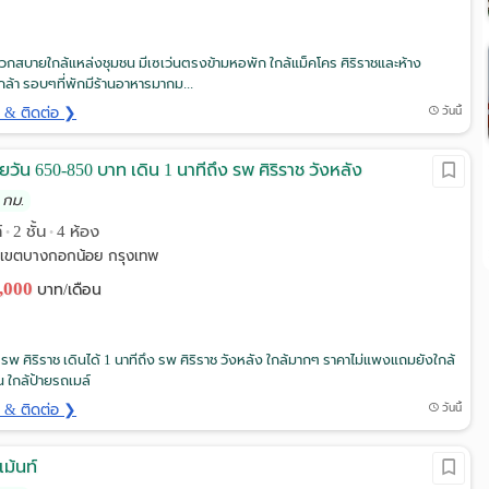
ดวกสบายใกล้แหล่งชุมชน มีเซเว่นตรงข้ามหอพัก ใกล้แม็คโคร ศิริราชและห้าง
เกล้า รอบๆที่พักมีร้านอาหารมากม...
ด & ติดต่อ ❯
วันนี้
ายวัน 650-850 บาท เดิน 1 นาทีถึง รพ ศิริราช วังหลัง
 กม.
์
2 ชั้น
4 ห้อง
•
•
ช เขตบางกอกน้อย กรุงเทพ
2,000
บาท/เดือน
้ รพ ศิริราช เดินได้ 1 นาทีถึง รพ ศิริราช วังหลัง ใกล้มากๆ ราคาไม่แพงแถมยังใกล้
่น ใกล้ป้ายรถเมล์
ด & ติดต่อ ❯
วันนี้
เม้นท์