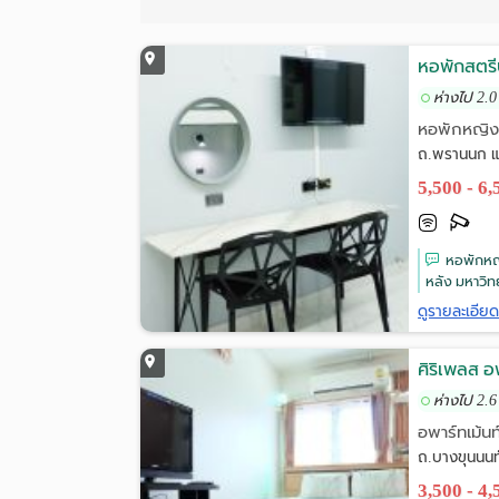
หอพักสตรีป
ห่างไป 2.0
หอพักหญิ
ถ.พรานนก แ
5,500 - 6
หอพักหญิ
หลัง มหาวิ
ดูรายละเอีย
ศิริเพลส อ
ห่างไป 2.6
อพาร์ทเม้นท
ถ.บางขุนนน
3,500 - 4