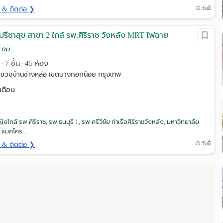
ด & ติดต่อ ❯
วันนี้
รีชาสุข สาขา 2 ใกล้ รพ.ศิริราช วังหลัง MRT ไฟฉาย
 กม.
ง
7 ชั้น
45 ห้อง
•
•
ขวงบ้านช่างหล่อ เขตบางกอกน้อย กรุงเทพ
เดือน
ใกล้ รพ.ศิริราช, รพ.ธนบุรี 1, รพ.ศรีวิชัย ท่าเรือศิริราชวังหลัง, มหาวิทยาลัย
 แมคโคร...
ด & ติดต่อ ❯
วันนี้