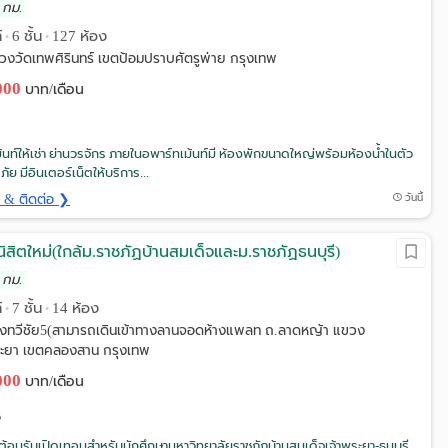
 กม.
์
6 ชั้น
127 ห้อง
•
•
วงวัดเทพศิรินทร์ เขตป้อมปราบศัตรูพ่าย กรุงเทพ
,000
บาท/เดือน
้นท์ให้เช่า ย่านวรจักร ภายในอพาร์ทเม้นท์มี ห้องพักขนาดใหญ่พร้อมห้องน้ำในตัว
ย มีอินเตอร์เน็ตให้บริการ...
ด & ติดต่อ ❯
วันนี้
ิสิตใหม่(ใกล้ม.ราชภัฏบ้านสมเด็จและม.ราชภัฏธนบุรี)
 กม.
์
7 ชั้น
14 ห้อง
•
•
องทวีชัย5(สามารถเดินเข้าทางลานจอดห้างแพลท ถ.ลาดหญ้า แขวง
ระยา เขตคลองสาน กรุงเทพ
,000
บาท/เดือน
นต้อนรับเปิดเทอมสำหรับนักศึกษามหาวิทยาลัยราชภัฏบ้านสมเด็จเจ้าพระยา-ธนบุรี