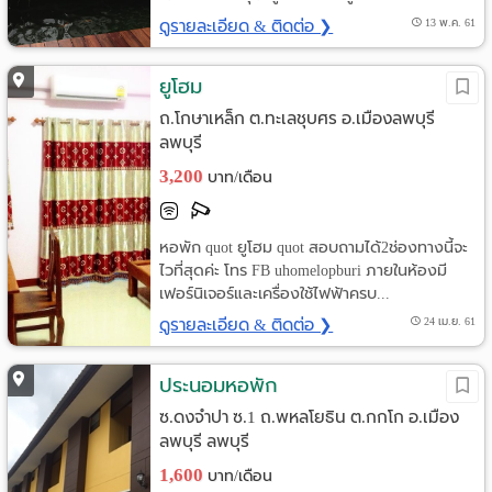
ดูรายละเอียด & ติดต่อ ❯
13 พ.ค. 61
ยูโฮม
ถ.โกษาเหล็ก ต.ทะเลชุบศร อ.เมืองลพบุรี
ลพบุรี
3,200
บาท/เดือน
หอพัก quot ยูโฮม quot สอบถามได้2ช่องทางนี้จะ
ไวที่สุดค่ะ โทร FB uhomelopburi ภายในห้องมี
เฟอร์นิเจอร์และเครื่องใช้ไฟฟ้าครบ...
ดูรายละเอียด & ติดต่อ ❯
24 เม.ย. 61
ประนอมหอพัก
ซ.ดงจำปา ซ.1 ถ.พหลโยธิน ต.กกโก อ.เมือง
ลพบุรี ลพบุรี
1,600
บาท/เดือน