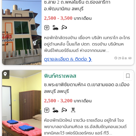
ซ.สาย 2 ถ.พหลโยธิน ต.ช่องสาริกา
อ.พัฒนานิคม ลพบุรี
2,500 - 3,500
บาท/เดือน
หอพักใกล้ตรงข้าม เยื่องๆ บริษัท เบทราโก อะโกร
อยู่ด้านหลัง ปั๊มแก๊ส ปตท. ตรงข้าม บริษัทมห
พันธ์ไฟเบอร์ซีเมนต์ ห่างจากถนนพ...
ดูรายละเอียด & ติดต่อ ❯
29 มิ.ย. 60
พินท์ศราเพลส
ซ.พระยาพิชัยดาบหัก4 ต.เขาสามยอด อ.เมือง
ลพบุรี ลพบุรี
2,500 - 3,200
บาท/เดือน
ห้องพักเปิดใหม่ รายวัน-รายเดือน อยู่ใกล้ โรง
พยาบาลอานันทมหิดล รร.อัสสัมชัญคอนแวนต์
เทคนิคละโว้ เฟอร์นิเจอร์ครบ แอร์ ทีวี...