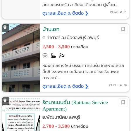
สะดวกครบครัน อาทิเช่น เตียงนอน ตู้เสื้อผ...
ดูรายละเอียด & ติดต่อ ❯
24 มี.ค. 61
บ้านเอก
ต.ท่าศาลา อ.เมืองลพบุรี ลพบุรี
2,500 - 3,500
บาท/เดือน
ห้องเช่าสร้างใหม่ บรรยากาศร่มรื่น ใกล้ห้างโลตัส
บิ๊กซี โรงพยาบาลเมืองนารายณ์ โรงเรียนพระ
นารายณ์...
ดูรายละเอียด & ติดต่อ ❯
23 เม.ย. 56
รัตนาแมนชั่น (Ratttana Service
Apartment)
อ.พัฒนานิคม ลพบุรี
2,700 - 3,500
บาท/เดือน