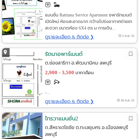
แมนชั่น Ratttana Service Apartment อพาร์ทเมนต์
เปิดใหม่ ห้องสะอาดมาก กว้างโปร่งอากาศถ่ายเท
สะดวก ขนาดห้อง 6X4 ตร.ม.การเดิน...
ดูรายละเอียด & ติดต่อ ❯
5 ก.ย. 55
รัตนาอพาร์เมนต์
ต.ช่องสาริกา อ.พัฒนานิคม ลพบุรี
2,900 - 3,500
บาท/เดือน
-...
ดูรายละเอียด & ติดต่อ ❯
30 ก.ค. 55
ไทรวาแมนชั่น2
ถ.สีหราเดโชชัย ต.ทะเลชุบศร อ.เมืองลพบุรี
ลพบุรี