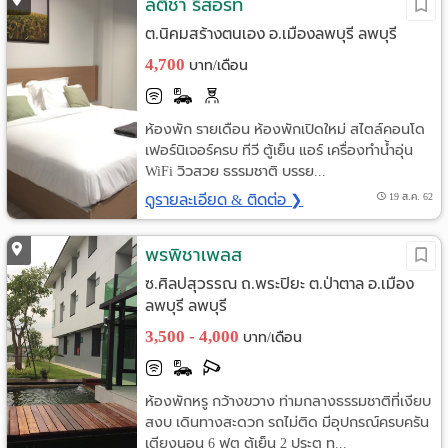
ลติชา รีสอร์ท
ต.นิคมสร้างตนเอง อ.เมืองลพบุรี ลพบุรี
4,700
บาท/เดือน
ห้องพัก รายเดือน ห้องพักเปิดใหม่ สไตล์คอนโด
เฟอร์นิเจอร์ครบ ทีวี ตู้เย็น แอร์ เครื่องทำน้ำอุ่น
WiFi วิวสวย ธรรมชาติ บรรย...
ดูรายละเอียด & ติดต่อ ❯
19 ส.ค. 62
พรพิชาเพลส
ซ.ศิลปสุวรรณ ถ.พระปิยะ ต.ป่าตาล อ.เมือง
ลพบุรี ลพบุรี
3,500 - 4,000
บาท/เดือน
ห้องพักหรู กว้างขวาง ท่ามกลางธรรมชาติที่เงียบ
สงบ เดินทางสะดวก รถไม่ติด มีอุปกรณ์ครบครัน
เตียงนอน 6 ฟุต ตู้เย็น 2 ประตู ท...