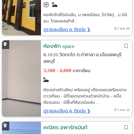
หอพักใกล้โรบินสัน, ม.เพชรโสธร, ไทวัสดุ , บ.มินิ
แบ, โกลบอลเฮ้าส์...
ดูรายละเอียด & ติดต่อ ❯
2 ส.ค. 60
ห้องพัก space
ซ.18/20 วัดกกโก ต.ท่าศาลา อ.เมืองลพบุรี
ลพบุรี
3,500 - 4,000
บาท/เดือน
ห้องเช่าสร้างใหม่ พร้อมอยู่ เตียงนอนพร้อมจาน
ดาวเทียม - มีที่จอดรถส่วนตัวหน้าบ้าน - หนึ่ง
ห้องนอน - มีพื้นที่ห้องนั่งเล่น ...
ดูรายละเอียด & ติดต่อ ❯
1 ส.ค. 59
คณิศร อพาร์ทเม้นท์