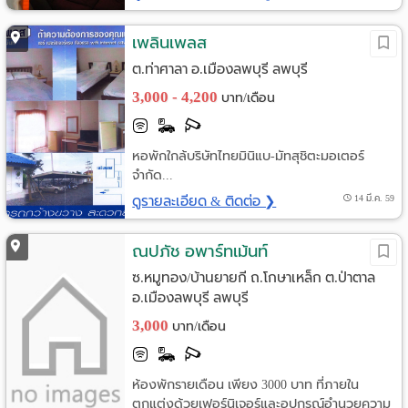
เพลินเพลส
ต.ท่าศาลา อ.เมืองลพบุรี ลพบุรี
3,000 - 4,200
บาท/เดือน
หอพักใกล้บริษัทไทยมินิแบ-มัทสุชิตะมอเตอร์
จำกัด...
ดูรายละเอียด & ติดต่อ ❯
14 มี.ค. 59
ณปภัช อพาร์ทเม้นท์
ซ.หมูทอง/บ้านยายกี ถ.โกษาเหล็ก ต.ป่าตาล
อ.เมืองลพบุรี ลพบุรี
3,000
บาท/เดือน
ห้องพักรายเดือน เพียง 3000 บาท ที่ภายใน
ตกแต่งด้วยเฟอร์นิเจอร์และอุปกรณ์อำนวยความ