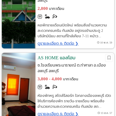
ลพบุรี
2,800
บาท/เดือน
หอพักรายเดือนเปิดใหม่ พร้อมสิ่งอำนวยความ
สะดวกครบครัน ทันสมัย อยู่ตรงข้ามประตู 2
บริษัทมินิแบ สถานที่ใกล้เคียง 7-11 หน้าว...
ดูรายละเอียด & ติดต่อ ❯
10 พ.ค. 59
AS HOME แอสโฮม
ซ.โรงเรียนพระนารายณ์ ต.ท่าศาลา อ.เมือง
ลพบุรี ลพบุรี
3,800 - 4,000
บาท/เดือน
ห้องพักหรู สไตล์รีสอร์ท ใจกลางเมืองลพบุรี เปิด
ให้บริการห้องพัก รายวัน-รายเดือน พร้อมสิ่ง
อำนวยความสะดวกครบครัน ทันสมัย สถ...
ดูรายละเอียด & ติดต่อ ❯
13 ส.ค. 57