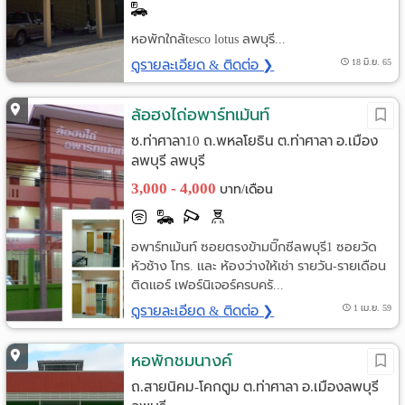
หอพักใกล้tesco lotus ลพบุรี...
ดูรายละเอียด & ติดต่อ ❯
18 มิ.ย. 65
ล้อฮงไถ่อพาร์ทเม้นท์
ซ.ท่าศาลา10 ถ.พหลโยธิน ต.ท่าศาลา อ.เมือง
ลพบุรี ลพบุรี
3,000 - 4,000
บาท/เดือน
อพาร์ทเม้นท์ ซอยตรงข้ามบิ๊กซีลพบุรี1 ซอยวัด
หัวช้าง โทร. เเละ ห้องว่างให้เช่า รายวัน-รายเดือน
ติดเเอร์ เฟอร์นิเจอร์ครบครั...
ดูรายละเอียด & ติดต่อ ❯
1 เม.ย. 59
หอพักชมนางค์
ถ.สายนิคม-โคกตูม ต.ท่าศาลา อ.เมืองลพบุรี