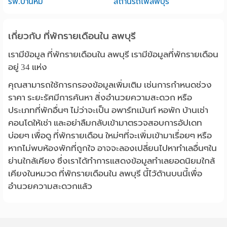
รพ.บ้านหมี่
สถานีรถไฟลพบุรี
เกี่ยวกับ ที่พักรายเดือนใน ลพบุรี
เรามีข้อมูล ที่พักรายเดือนใน ลพบุรี เรามีข้อมูลที่พักรายเดือน
อยู่ 34 แห่ง
คุณสามารถใช้การกรองข้อมูลเพิ่มเติม เช่นการกำหนดช่วง
ราคา ระยะรัศมีการค้นหา สิ่งอำนวยความสะดวก หรือ
ประเภทที่พักอื่นๆ ไม่ว่าจะเป็น อพาร์ทเม้นท์ หอพัก บ้านเช่า
คอนโดให้เช่า และอย่าลืมกลับเข้ามาตรวจสอบการอัปเดท
บ่อยๆ เพื่อดู ที่พักรายเดือน ใหม่ๆที่จะเพิ่มเข้ามาเรื่อยๆ หรือ
หากไม่พบห้องพักที่ถูกใจ อาจจะลองเปลี่ยนไปหาทำเลอื่นๆใน
ย่านใกล้เคียง ซึ่งเราได้ทำการแสดงข้อมูลทำเลยอดนิยมใกล้
เคียงในหมวด ที่พักรายเดือนใน ลพบุรี นี้ไว้ด้านบนนี้เพื่อ
อำนวยความสะดวกแล้ว