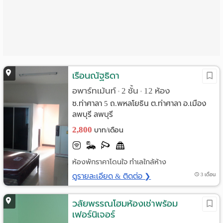
Language
:
English
เรือนณัฐธิดา
อพาร์ทเม้นท์
2 ชั้น
12 ห้อง
•
•
ซ.ท่าศาลา 5 ถ.พหลโยธิน ต.ท่าศาลา อ.เมือง
ลพบุรี ลพบุรี
2,800
บาท/เดือน
ห้องพักราคาโดนใจ ทำเลใกล้ห้าง
ดูรายละเอียด & ติดต่อ ❯
3 เดือน
วลัยพรรณโฮมห้องเช่าพร้อม
เฟอร์นิเจอร์