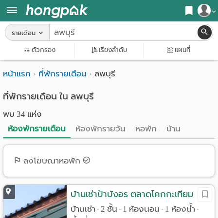
สมัครสมาชิก
รายเดือน
หน้า
ตัวกรอง
เรียงลำดับ
แผนที่
เข้าสู่ระบบ
แรก
หน้าแรก
ที่พักรายเดือน
ลพบุรี
ค้นหา
อ
หอพัก ใกล้ฉัน
ที่พักรายเดือน ใน ลพบุรี
พบ 34 แห่ง
พาร์
ค้นจากสถานีรถไฟฟ้า
ห้องพักรายเดือน
ห้องพักรายวัน
หอพัก
บ้าน
ท
ค้นตามจังหวัด
เม้น
ค้นจากสถานศึกษา
ลงโฆษณาหอพัก
ท์
ค้นจากแผนที่
ห้อง
บ้านเช่าป้าบังอร ตลาดโคกกะเทียม
ค้นแบบละเอียด
บ้านเช่า
2 ชั้น
1 ห้องนอน
1 ห้องน้ำ
•
•
•
•
พัก