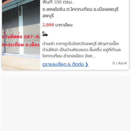
พื้นที่ 100 ตรม.
ราย
ถ.พหลโยธิน ต.โคกกะเทียม อ.เมืองลพบุรี
ลพบุรี
เดือน
2,000
บาท/เดือน
ห้อง
พัก
บ้านเช่า ราคาถูกในจังหวัดลพบุรี เชิญทางนี้คะ
บ้านให้เช่า เป็นบ้านห้องแถว ชั้นครึ่ง อยู่ที่ตำบล
ราย
โคกกะเทียม อำเภอเมือง จังห...
ดูรายละเอียด & ติดต่อ ❯
1 สัปดาห์
วัน
ลง
โฆษณา
ลง
ประกาศ
ฟรี