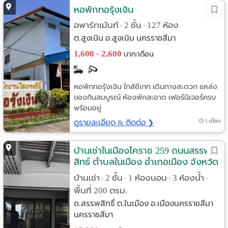
หอพักทอรุ้งเงิน
อพาร์ทเม้นท์
2 ชั้น
127 ห้อง
•
•
ต.สูงเนิน อ.สูงเนิน นครราชสีมา
1,600 - 2,600
บาท/เดือน
หอพักทอรุ้งเงิน ใกล้ซีเกท เดินทางสะดวก แหล่ง
ของกินสมบูรณ์ ห้องพักสะอาด เฟอร์นิเจอร์ครบ
พร้อมอยู่
ดูรายละเอียด & ติดต่อ ❯
1 เดือน
บ้านเช่าในเมืองโคราช 259 ถนนสรรพ
สิทธ์ ตำบลในเมือง อำเภอเมือง จังหวัด
นครราชสีมา
บ้านเช่า
2 ชั้น
1 ห้องนอน
3 ห้องน้ำ
•
•
•
•
พื้นที่ 200 ตรม.
ถ.สรรพสิทธิ์ ต.ในเมือง อ.เมืองนครราชสีมา
นครราชสีมา