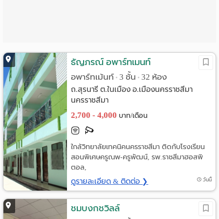
Language
:
English
ธัญภรณ์ อพาร์ทเมนท์
อพาร์ทเม้นท์
3 ชั้น
32 ห้อง
•
•
ถ.สุรนารี ต.ในเมือง อ.เมืองนครราชสีมา
นครราชสีมา
2,700 - 4,000
บาท/เดือน
ใกล้วิทยาลัยเทคนิคนครราชสีมา ติดกับโรงเรียน
สอนพิเศษครูณพ-ครูพัฒน์, รพ.ราชสีมาฮอสพิ
ตอล,
ดูรายละเอียด & ติดต่อ ❯
วันนี้
ชมบงกชวิลล์