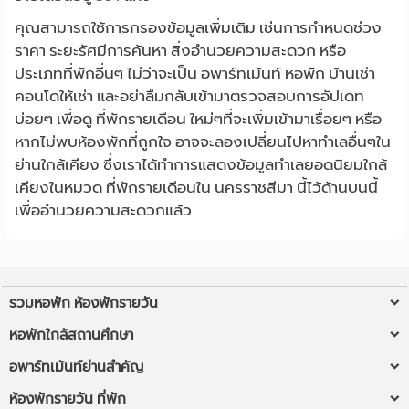
คุณสามารถใช้การกรองข้อมูลเพิ่มเติม เช่นการกำหนดช่วง
ราคา ระยะรัศมีการค้นหา สิ่งอำนวยความสะดวก หรือ
ประเภทที่พักอื่นๆ ไม่ว่าจะเป็น อพาร์ทเม้นท์ หอพัก บ้านเช่า
คอนโดให้เช่า และอย่าลืมกลับเข้ามาตรวจสอบการอัปเดท
บ่อยๆ เพื่อดู ที่พักรายเดือน ใหม่ๆที่จะเพิ่มเข้ามาเรื่อยๆ หรือ
หากไม่พบห้องพักที่ถูกใจ อาจจะลองเปลี่ยนไปหาทำเลอื่นๆใน
ย่านใกล้เคียง ซึ่งเราได้ทำการแสดงข้อมูลทำเลยอดนิยมใกล้
เคียงในหมวด ที่พักรายเดือนใน นครราชสีมา นี้ไว้ด้านบนนี้
เพื่ออำนวยความสะดวกแล้ว
รวมหอพัก ห้องพักรายวัน
หอพักใกล้ฉัน
หอพักใกล้สถานศึกษา
ห้องพักรายวันใกล้ฉัน
หอพัก ม.รังสิต
อพาร์ทเม้นท์ย่านสำคัญ
หอพัก ใกล้ BTS/MRT
หอพัก มข
หอพัก ลาดพร้าว
ห้องพักรายวัน ที่พัก
หอพักใกล้มหาวิทยาลัย