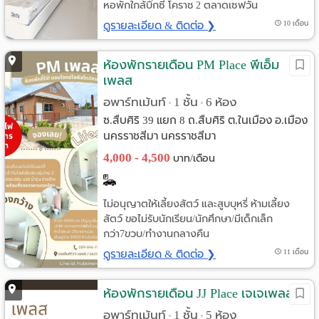
หอพักใกล้บิ๊กซี โคราช 2 ตลาดเซฟวัน
ดูรายละเอียด & ติดต่อ ❯
10 เดือน
ห้องพักรายเดือน PM Place พีเอ็ม
เพลส
อพาร์ทเม้นท์
1 ชั้น
6 ห้อง
•
•
ซ.สืบศิริ 39 แยก 8 ถ.สืบศิริ ต.ในเมือง อ.เมือง
นครราชสีมา นครราชสีมา
4,000 - 4,500
บาท/เดือน
ไม่อนุญาตให้เลี้ยงสัตว์ และสูบบุหรี่ ห้ามเลี้ยง
สัตว์ ขอไม่รับนักเรียน/นักศึกษา/มีเด็กเล็ก
กว่า7ขวบ/ทำงานกลางคืน
ดูรายละเอียด & ติดต่อ ❯
11 เดือน
ห้องพักรายเดือน JJ Place เจเจเพลส
อพาร์ทเม้นท์
1 ชั้น
5 ห้อง
•
•