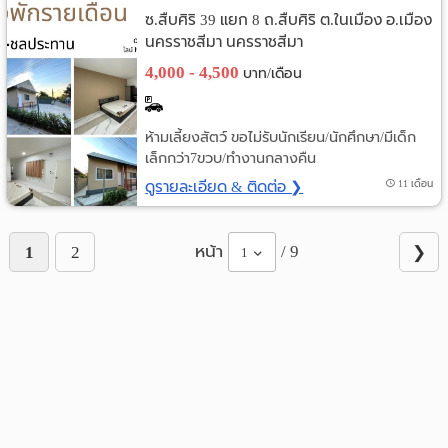
ซ.สืบศิริ 39 แยก 8 ถ.สืบศิริ ต.ในเมือง อ.เมือง
นครราชสีมา นครราชสีมา
4,000 - 4,500
บาท/เดือน
ห้ามเลี้ยงสัตว์ ขอไม่รับนักเรียน/นักศึกษา/มีเด็ก
เล็กกว่า7ขวบ/ทำงานกลางคืน
ดูรายละเอียด & ติดต่อ ❯
11 เดือน
หน้า
/ 9
1
2
❯
1