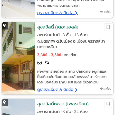
หอพักหญิงใกล้โรงเรียนสุรนารีวิทยา ใกล้โรง
พยาบาลมหาราชนครราชสีมา
ดูรายละเอียด & ติดต่อ ❯
4 เดือน
สุขสวัสดิ์ (เดอะมอลล์)
อพาร์ทเม้นท์
3 ชั้น
13 ห้อง
•
•
ถ.มิตรภาพ ต.ในเมือง อ.เมืองนครราชสีมา
นครราชสีมา
3,300 - 3,500
บาท/เดือน
ห้องพัก รายเดือน สะอาด ปลอดภัย อยู่ใกล้และ
ฝั่งเดียวกันกับเดอะมอลล์นครราชสีมา ห่างจาก
เดอะมอลล์ประมาณ 100 เมตร ใช้เวลาเดิน...
ดูรายละเอียด & ติดต่อ ❯
5 เดือน
สุขสวัสดิ์เพลส (เพชรเยี่ยม)
อพาร์ทเม้นท์
3 ชั้น
24 ห้อง
•
•