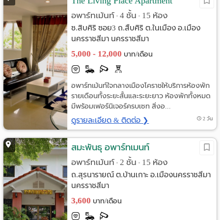
The Living Place Apartment
อพาร์ทเม้นท์
4 ชั้น
15 ห้อง
•
•
ซ.สิบศิริ ซอย3 ถ.สืบศิริ ต.ในเมือง อ.เมือง
นครราชสีมา นครราชสีมา
5,000 - 12,000
บาท/เดือน
อพาร์ทเม้นท์ใจกลางเมืองโคราชให้บริการห้องพัก
รายเดือนทั้งระยะสั้นและระยะยาว ห้องพักทั้งหมด
มีพร้อมเฟอร์นิเจอร์ครบเซท สิ่งอ...
ดูรายละเอียด & ติดต่อ ❯
2 วัน
สมะพันธุ อพาร์ทเมนท์
อพาร์ทเม้นท์
2 ชั้น
15 ห้อง
•
•
ถ.สุรนารายณ์ ต.บ้านเกาะ อ.เมืองนครราชสีมา
นครราชสีมา
3,600
บาท/เดือน