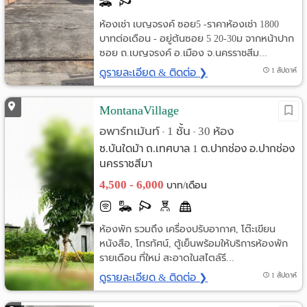
ห้องเช่า เบญจรงค์ ซอย5 -ราคาห้องเช่า 1800
บาทต่อเดือน - อยู่ต้นซอย 5 20-30ม จากหน้าปาก
ซอย ถ.เบญจรงค์ อ.เมือง จ.นครราชสีม...
ดูรายละเอียด & ติดต่อ ❯
1 สัปดาห์
MontanaVillage
อพาร์ทเม้นท์
1 ชั้น
30 ห้อง
•
•
ซ.บันใดม้า ถ.เทศบาล 1 ต.ปากช่อง อ.ปากช่อง
นครราชสีมา
4,500 - 6,000
บาท/เดือน
ห้องพัก รวมถึง เครื่องปรับอากาศ, โต๊ะเขียน
หนังสือ, โทรทัศน์, ตู้เย็นพร้อมให้บริการห้องพัก
รายเดือน ที่ใหม่ สะอาดในสไตล์รี...
ดูรายละเอียด & ติดต่อ ❯
1 สัปดาห์