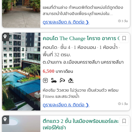
แผนที่ด้านล่าง กำหนดพิกัดตำแหน่งได้ถูกต้อง
สามารถนำไปอ้างอิงเพื่อระบุตำแหน่งใน...
ดูรายละเอียด & ติดต่อ ❯
3 วัน
คอนโด The Change โคราช อาคาร C
คอนโด
ชั้น 4
1 ห้องนอน
1 ห้องน้ำ
•
•
•
•
พื้นที่ 32 ตรม.
ต.บ้านเกาะ อ.เมืองนครราชสีมา นครราชสีมา
6,500
บาท/เดือน
ห้องริม วิวสวย ไม่วุ่นวาย เป็นส่วนตัว พร้อม
Fitness และสระว่ายน้ำ
ดูรายละเอียด & ติดต่อ ❯
5 วัน
ตึกแถว 2 ชั้น ในเมืองพร้อมแอร์และ
เฟอร์ให้เช่า