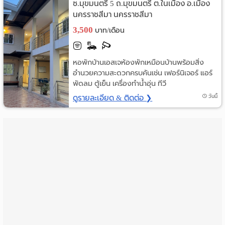
ซ.มุขมนตรี 5 ถ.มุขมนตรี ต.ในเมือง อ.เมือง
ราย
นครราชสีมา นครราชสีมา
3,500
บาท/เดือน
เดือน
ห้อง
หอพักบ้านเอสเจห้องพักเหมือนบ้านพร้อมสิ่ง
อำนวยความสะดวกครบคันเช่น เฟอร์นิเจอร์ แอร์
พัก
พัดลม ตู้เย็น เครื่องทำน้ำอุ่น ทีวี
ราย
ดูรายละเอียด & ติดต่อ ❯
วันนี้
วัน
ลง
โฆษณา
ลง
ประกาศ
ฟรี