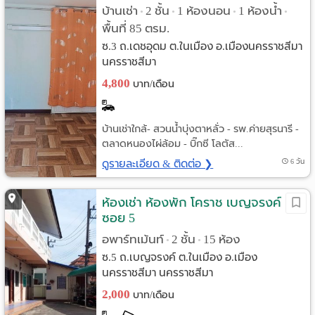
บ้านเช่า
2 ชั้น
1 ห้องนอน
1 ห้องน้ำ
•
•
•
•
พื้นที่ 85 ตรม.
ซ.3 ถ.เดชอุดม ต.ในเมือง อ.เมืองนครราชสีมา
นครราชสีมา
4,800
บาท/เดือน
บ้านเช่าใกล้- สวนน้ำบุ่งตาหลั่ว - รพ.ค่ายสุรนารี -
ตลาดหนองไผ่ล้อม - บิ๊กซี โลตัส...
ดูรายละเอียด & ติดต่อ ❯
6 วัน
ห้องเช่า ห้องพัก โคราช เบญจรงค์
ซอย 5
อพาร์ทเม้นท์
2 ชั้น
15 ห้อง
•
•
ซ.5 ถ.เบญจรงค์ ต.ในเมือง อ.เมือง
นครราชสีมา นครราชสีมา
2,000
บาท/เดือน