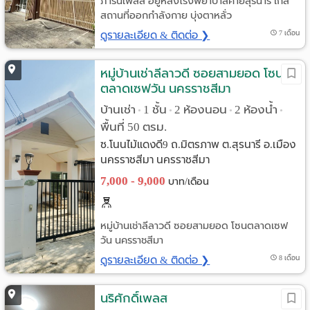
ภารันเพลส อยู่หลังโรงพยาบาลค่ายสุรนารี ใกล้
สถานที่ออกกำลังกาย บุ่งตาหลั่ว
ดูรายละเอียด & ติดต่อ ❯
7 เดือน
หมู่บ้านเช่าลีลาวดี ซอยสามยอด โซน
ตลาดเซฟวัน นครราชสีมา
บ้านเช่า
1 ชั้น
2 ห้องนอน
2 ห้องน้ำ
•
•
•
•
พื้นที่ 50 ตรม.
ซ.โนนไม้แดงดี9 ถ.มิตรภาพ ต.สุรนารี อ.เมือง
นครราชสีมา นครราชสีมา
7,000 - 9,000
บาท/เดือน
หมู่บ้านเช่าลีลาวดี ซอยสามยอด โซนตลาดเซฟ
วัน นครราชสีมา
ดูรายละเอียด & ติดต่อ ❯
8 เดือน
นริศักดิ์เพลส