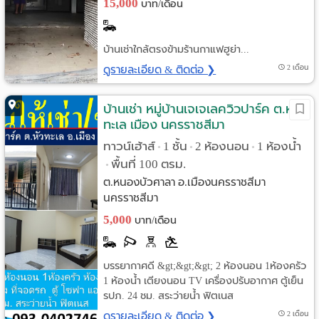
15,000
บาท/เดือน
บ้านเช่าใกล้ตรงข้ามร้านกาแฟฮูย่า...
ดูรายละเอียด & ติดต่อ ❯
2 เดือน
บ้านเช่า หมู่บ้านเจเจเลควิวปาร์ค ต.หัว
ทะเล เมือง นครราชสีมา
ทาวน์เฮ้าส์
1 ชั้น
2 ห้องนอน
1 ห้องน้ำ
•
•
•
พื้นที่ 100 ตรม.
•
ต.หนองบัวศาลา อ.เมืองนครราชสีมา
นครราชสีมา
5,000
บาท/เดือน
บรรยากาศดี &gt;&gt;&gt; 2 ห้องนอน 1ห้องครัว
1 ห้องน้ำ เตียงนอน TV เครื่องปรับอากาศ ตู้เย็น
รปภ. 24 ชม. สระว่ายน้ำ ฟิตเนส
ดูรายละเอียด & ติดต่อ ❯
2 เดือน