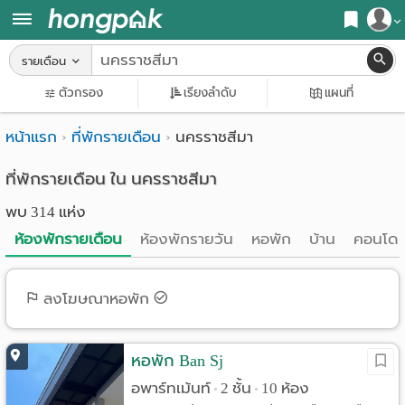
สมัครสมาชิก
รายเดือน
หน้า
ตัวกรอง
เรียงลำดับ
แผนที่
เข้าสู่ระบบ
แรก
หน้าแรก
ที่พักรายเดือน
นครราชสีมา
ค้นหา
อ
หอพัก ใกล้ฉัน
ที่พักรายเดือน ใน นครราชสีมา
พบ 314 แห่ง
พาร์
ค้นจากสถานีรถไฟฟ้า
ห้องพักรายเดือน
ห้องพักรายวัน
หอพัก
บ้าน
คอนโด
ท
ค้นตามจังหวัด
เม้น
ค้นจากสถานศึกษา
ลงโฆษณาหอพัก
ท์
ค้นจากแผนที่
ห้อง
หอพัก Ban Sj
ค้นแบบละเอียด
อพาร์ทเม้นท์
2 ชั้น
10 ห้อง
•
•
พัก