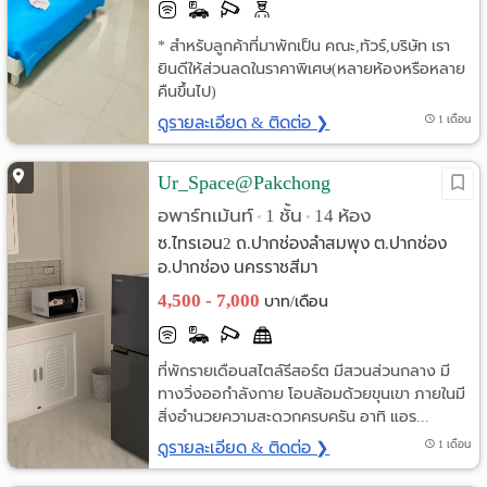
* สำหรับลูกค้าที่มาพักเป็น คณะ,ทัวร์,บริษัท เรา
ยินดีให้ส่วนลดในราคาพิเศษ(หลายห้องหรือหลาย
คืนขึ้นไป)
ดูรายละเอียด & ติดต่อ ❯
1 เดือน
Ur_Space@Pakchong
อพาร์ทเม้นท์
1 ชั้น
14 ห้อง
•
•
ซ.ไทรเอน2 ถ.ปากช่องลำสมพุง ต.ปากช่อง
อ.ปากช่อง นครราชสีมา
4,500 - 7,000
บาท/เดือน
ที่พักรายเดือนสไตล์รีสอร์ต มีสวนส่วนกลาง มี
ทางวิ่งออกำลังกาย โอบล้อมด้วยขุนเขา ภายในมี
สิ่งอำนวยความสะดวกครบครัน อาทิ แอร...
ดูรายละเอียด & ติดต่อ ❯
1 เดือน