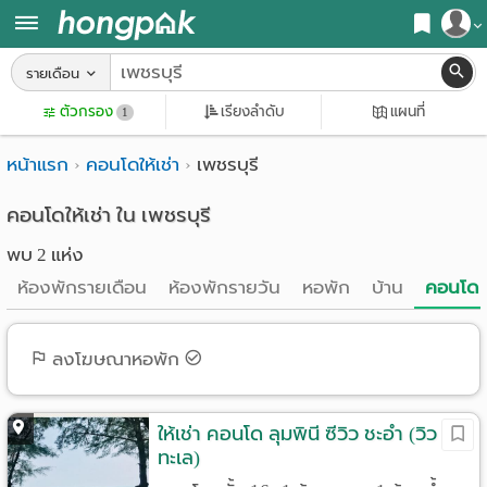
สมัครสมาชิก
รายเดือน
หน้า
ตัวกรอง
เรียงลำดับ
แผนที่
เข้าสู่ระบบ
1
แรก
หน้าแรก
คอนโดให้เช่า
เพชรบุรี
ค้นหา
อ
หอพัก ใกล้ฉัน
คอนโดให้เช่า ใน เพชรบุรี
พบ 2 แห่ง
พาร์
ค้นจากสถานีรถไฟฟ้า
ห้องพักรายเดือน
ห้องพักรายวัน
หอพัก
บ้าน
คอนโด
ท
ค้นตามจังหวัด
เม้น
ค้นจากสถานศึกษา
ลงโฆษณาหอพัก
ท์
ค้นจากแผนที่
ห้อง
ให้เช่า คอนโด ลุมพินี ซีวิว ชะอำ (วิว
ค้นแบบละเอียด
ทะเล)
พัก