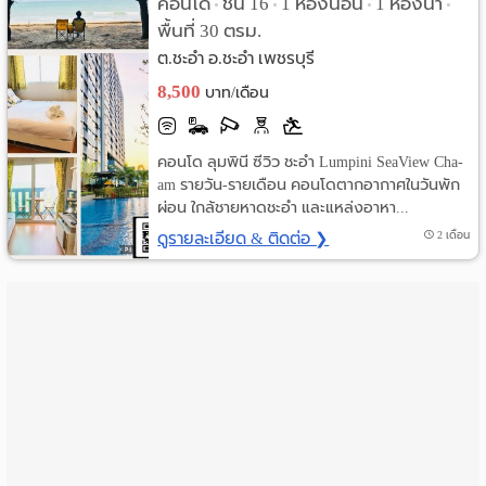
คอนโด
ชั้น 16
1 ห้องนอน
1 ห้องน้ำ
•
•
•
•
ราย
พื้นที่ 30 ตรม.
ต.ชะอำ อ.ชะอำ เพชรบุรี
เดือน
8,500
บาท/เดือน
ห้อง
พัก
คอนโด ลุมพินี ซีวิว ชะอำ Lumpini SeaView Cha-
am รายวัน-รายเดือน คอนโดตากอากาศในวันพัก
ราย
ผ่อน ใกล้ชายหาดชะอำ และแหล่งอาหา...
ดูรายละเอียด & ติดต่อ ❯
2 เดือน
วัน
ลง
โฆษณา
ลง
ประกาศ
ฟรี